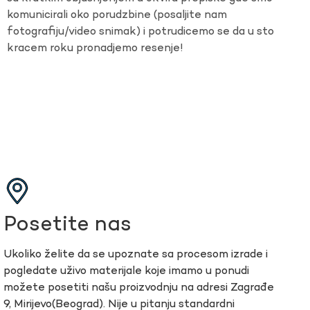
komunicirali oko porudzbine (posaljite nam
fotografiju/video snimak) i potrudicemo se da u sto
kracem roku pronadjemo resenje!
Posetite nas
Ukoliko želite da se upoznate sa procesom izrade i
pogledate uživo materijale koje imamo u ponudi
možete posetiti našu proizvodnju na adresi Zagrađe
9, Mirijevo(Beograd). Nije u pitanju standardni