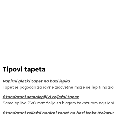
Tipovi tapeta
Papirni glatki tapet na bazi lepka
Tapet je pogodan za ravne zidove(ne moze se lepiti na zi
Standardni samolepljivi reljefni tapet
Samolepljiva PVC mat folija sa blagom teksturom najslicnij
Standardni reljefni papirni tapet na bazi lepka (tekst