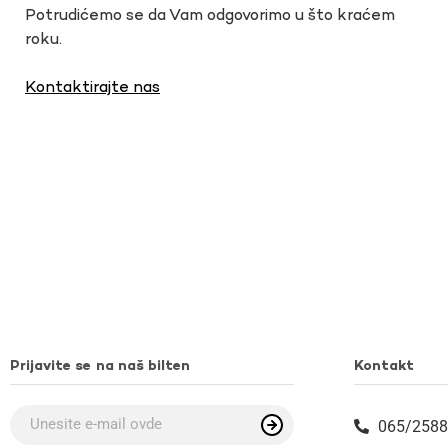
Potrudićemo se da Vam odgovorimo u što kraćem
roku.
Kontaktirajte nas
Prijavite se na naš bilten
Kontakt
065/2588