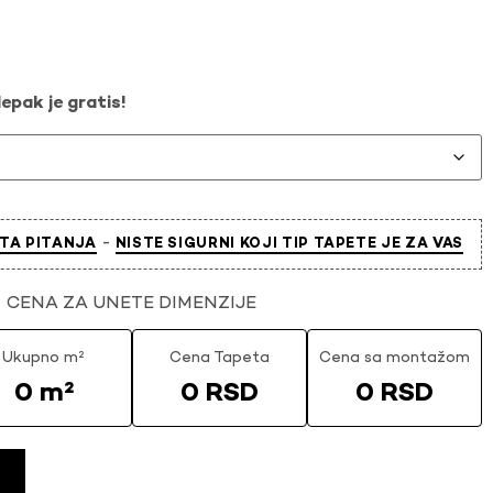
epak je gratis!
-
TA PITANJA
NISTE SIGURNI KOJI TIP TAPETE JE ZA VAS
CENA ZA UNETE DIMENZIJE
Ukupno m²
Cena Tapeta
Cena sa montažom
0 m²
0 RSD
0 RSD