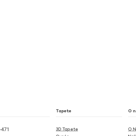
Tapete
O 
-471
3D Tapete
O 