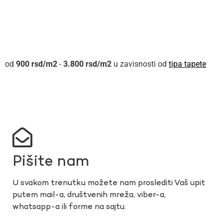
900
rsd
-
3.800
rsd
u zavisnosti od
tipa tapete
Pišite nam
U svakom trenutku možete nam proslediti Vaš upit
putem mail-a, društvenih mreža, viber-a,
whatsapp-a ili forme na sajtu.