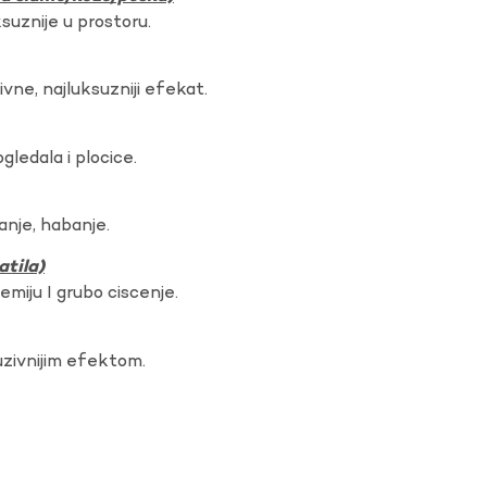
ksuznije u prostoru.
vne, najluksuzniji efekat.
gledala i plocice.
anje, habanje.
atila)
hemiju I grubo ciscenje.
uzivnijim efektom.