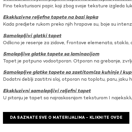
Fino teksturisani papir, koji zbog svoje teksture izgleda lu
Ekskluzivne reljefne tapete na bazi lepka
Kada predjete rukom preko njih hrapave su, boje su intenzi
Samolepljivi glatki tapet
Odlicno je resenje za zidove, frontove elemenata, staklo, o
Smolepljive glatke tapete sa laminacijom
Tapet je potpuno vodootporan. Otporan na grebanje, zvrlj
Samolepljve glatke tapete sa zastitom(za kuhinje I kup
Dodatni deblji zastitni sloj, otporan na toplotu, paru, jaku 
Ekskluzivni samolepljivi reljefni tapet
U pitanju je tapet sa najraskosnijom teksturom I najekskl
DA SAZNATE SVE O MATERIJALIMA - KLIKNITE OVDE