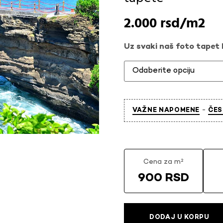
2.000
rsd
Uz svaki naš foto tapet l
-
VAŽNE NAPOMENE
ČES
Cena za m²
900 RSD
DODAJ U KORPU