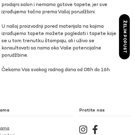
prodajni salon i nemamo gotove tapete, jer sve
izrađujemo tačno prema Vašoj porudžbini.
ŽELIM POPUST
U našoj proizvodnji pored materijala na kojima
izrađujemo tapete možete pogledati i tapete koje
se u tom trenutku štampaju, ali i uživo se
konsultovati sa nama oko Vaše potencijalne
porudžbine.
Čekamo Vas svakog radnog dana od 08h do 16h.
nama
Pratite nas
Nama