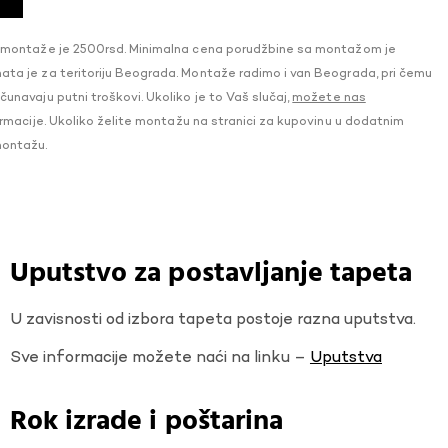
 montaže je 2500rsd. Minimalna cena porudžbine sa montažom je
a je za teritoriju Beograda. Montaže radimo i van Beograda, pri čemu
navaju putni troškovi. Ukoliko je to Vaš slučaj,
možete nas
macije. Ukoliko želite montažu na stranici za kupovinu u dodatnim
montažu.
Uputstvo za postavljanje tapeta
U zavisnosti od izbora tapeta postoje razna uputstva.
Sve informacije možete naći na linku –
Uputstva
Rok izrade i poštarina