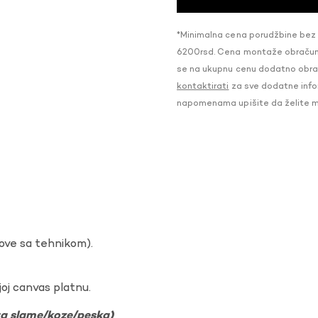
*Minimalna cena porudžbine bez
6200rsd. Cena montaže obračunat
se na ukupnu cenu dodatno obraču
kontaktirati
za sve dodatne infor
napomenama upišite da želite 
dove sa tehnikom).
oj canvas platnu.
ura slame/koze/peska)