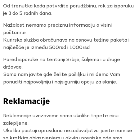
Od trenutka kada potvrdite porudžbinu, rok za isporuku
je 3 do 5 radnih dana.
Nažalost nemamo preciznu informaciju o visini
poštarine.
Kurirska služba obračunava na osnovu težine paketa i
najčešće je između 500rsd i 1000rsd.
Pored isporuke na teritoriji Srbije, šaljemo i u druge
državae.
Samo nam javite gde želite pošiljku i mi ćemo Vam
ponuditi najpovoljniju i najsigurniju opciju za slanje.
Reklamacije
Reklamacije uvazavamo samo ukoliko tapete nisu
zalepljene.
Ukoliko postoji opravdano nezadovoljstvo, javite nam se
sa kratkim objasnjenjem u okviru prepiske gde smo