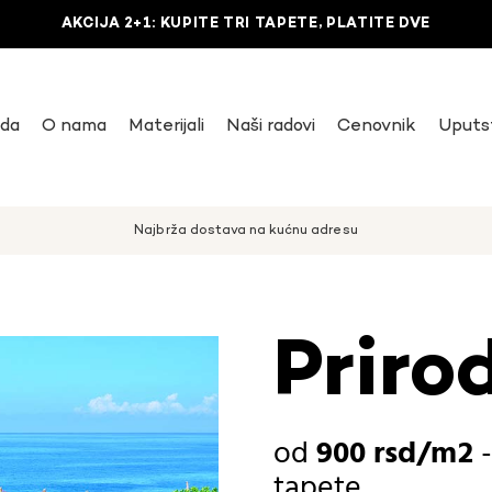
AKCIJA 2+1: KUPITE TRI TAPETE, PLATITE DVE
uda
O nama
Materijali
Naši radovi
Cenovnik
Uputs
Najbrža dostava na kućnu adresu
Priro
900
rsd
tapete