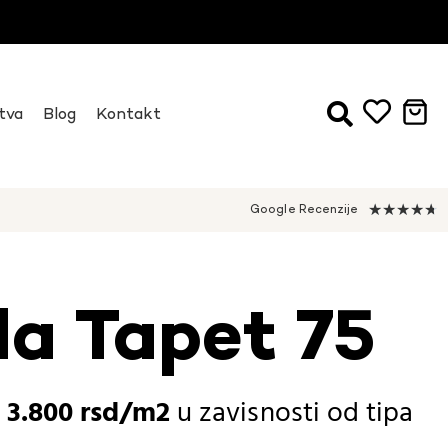
tva
Blog
Kontakt
★
★
★
★
★
Google Recenzije
da Tapet 75
-
3.800
rsd
u zavisnosti od
tipa