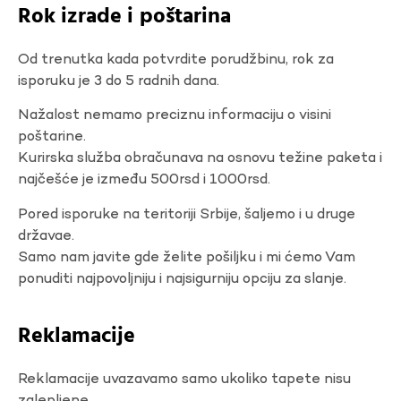
Rok izrade i poštarina
Od trenutka kada potvrdite porudžbinu, rok za
isporuku je 3 do 5 radnih dana.
Nažalost nemamo preciznu informaciju o visini
poštarine.
Kurirska služba obračunava na osnovu težine paketa i
najčešće je između 500rsd i 1000rsd.
Pored isporuke na teritoriji Srbije, šaljemo i u druge
državae.
Samo nam javite gde želite pošiljku i mi ćemo Vam
ponuditi najpovoljniju i najsigurniju opciju za slanje.
Reklamacije
Reklamacije uvazavamo samo ukoliko tapete nisu