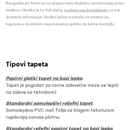
Beograda, pri čemu se na ukupnu cenu dodatno obračunavaju putni
troškovi. Ukoliko je to Vaš slučaj,
možete nas kontaktirati
za sve
dodatne informacije. Ukoliko želite montažu na stranici za
kupovinu u dodatnim napomenama upišite da želite montažu.
Tipovi tapeta
Papirni glatki tapet na bazi lepka
Tapet je pogodan za ravne zidove(ne moze se lepiti
na zidove sa tehnikom).
Standardni samolepljivi reljefni tapet
Samolepljiva PVC mat folija sa blagom teksturom
najslicnijoj canvas platnu.
Standardni reljefni papirni tapet na bazi lepka