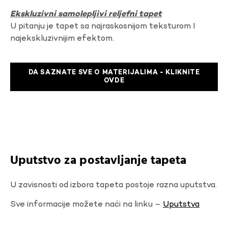
Ekskluzivni samolepljivi reljefni tapet
U pitanju je tapet sa najraskosnijom teksturom I
najekskluzivnijim efektom.
DA SAZNATE SVE O MATERIJALIMA - KLIKNITE
OVDE
Uputstvo za postavljanje tapeta
U zavisnosti od izbora tapeta postoje razna uputstva.
Sve informacije možete naći na linku –
Uputstva