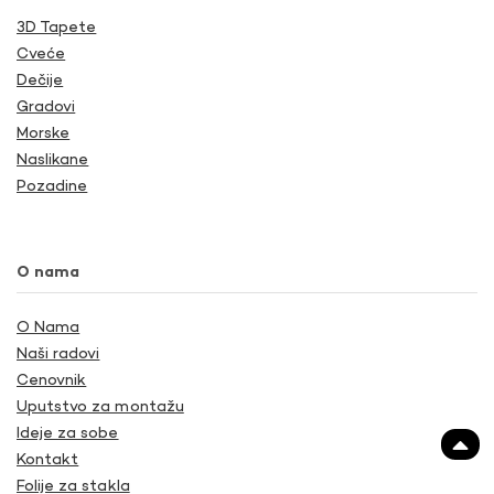
3D Tapete
Cveće
Dečije
Gradovi
Morske
Naslikane
Pozadine
O nama
O Nama
Naši radovi
Cenovnik
Uputstvo za montažu
Ideje za sobe
Kontakt
Folije za stakla