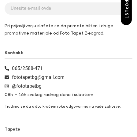
ŽELIM POPUST
Pri prijavljivanju slažete se da primate bilten i druge
promotivne materijale od Foto Tapet Beograd.
Kontakt
065/2588-471
fototapetbg@gmail.com
@fototapetbg
08h – 16h svakog radnog dana i subotom
Trudimo se da u što kraćem roku odgovorimo na vaše zahteve.
Tapete