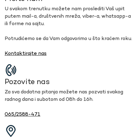
U svakom trenutku možete nam proslediti Vaš upit
putem mail-a, društvenih mreža, viber-a, whatsapp-a
ili forme na sajtu.
Potrudićemo se da Vam odgovorimo u što kraćem roku.
Kontaktirajte nas
Pozovite nas
Za sva dodatna pitanja možete nas pozvati svakog
radnog dana i subotom od 08h do 16h.
065/2588-471