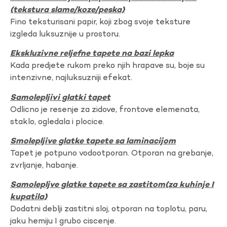
(tekstura slame/koze/peska)
Fino teksturisani papir, koji zbog svoje teksture
izgleda luksuznije u prostoru.
Ekskluzivne reljefne tapete na bazi lepka
Kada predjete rukom preko njih hrapave su, boje su
intenzivne, najluksuzniji efekat.
Samolepljivi glatki tapet
Odlicno je resenje za zidove, frontove elemenata,
staklo, ogledala i plocice.
Smolepljive glatke tapete sa laminacijom
Tapet je potpuno vodootporan. Otporan na grebanje,
zvrljanje, habanje.
Samolepljve glatke tapete sa zastitom(za kuhinje I
kupatila)
Dodatni deblji zastitni sloj, otporan na toplotu, paru,
jaku hemiju I grubo ciscenje.