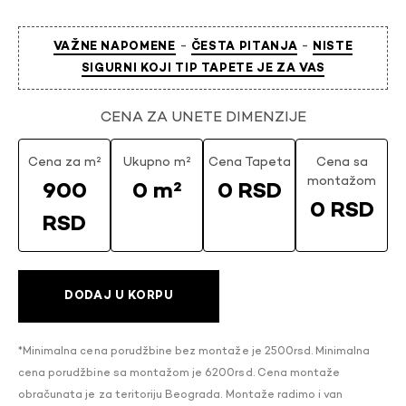
-
-
VAŽNE NAPOMENE
ČESTA PITANJA
NISTE
SIGURNI KOJI TIP TAPETE JE ZA VAS
CENA ZA UNETE DIMENZIJE
Cena za m²
Ukupno m²
Cena Tapeta
Cena sa
montažom
900
0 m²
0 RSD
0 RSD
RSD
DODAJ U KORPU
*Minimalna cena porudžbine bez montaže je 2500rsd. Minimalna
cena porudžbine sa montažom je 6200rsd. Cena montaže
obračunata je za teritoriju Beograda. Montaže radimo i van