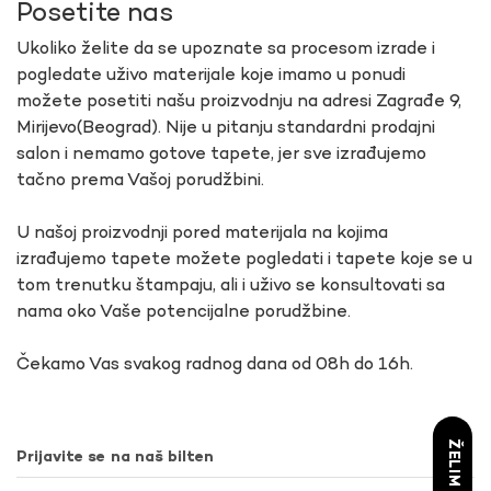
Posetite nas
Ukoliko želite da se upoznate sa procesom izrade i
pogledate uživo materijale koje imamo u ponudi
možete posetiti našu proizvodnju na adresi Zagrađe 9,
Mirijevo(Beograd). Nije u pitanju standardni prodajni
salon i nemamo gotove tapete, jer sve izrađujemo
tačno prema Vašoj porudžbini.
U našoj proizvodnji pored materijala na kojima
izrađujemo tapete možete pogledati i tapete koje se u
tom trenutku štampaju, ali i uživo se konsultovati sa
nama oko Vaše potencijalne porudžbine.
Čekamo Vas svakog radnog dana od 08h do 16h.
Prijavite se na naš bilten