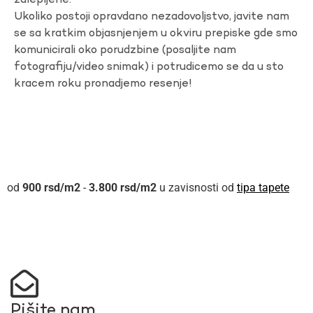
zalepljene.
Ukoliko postoji opravdano nezadovoljstvo, javite nam
se sa kratkim objasnjenjem u okviru prepiske gde smo
komunicirali oko porudzbine (posaljite nam
fotografiju/video snimak) i potrudicemo se da u sto
kracem roku pronadjemo resenje!
900
rsd
-
3.800
rsd
u zavisnosti od
tipa tapete
Pišite nam