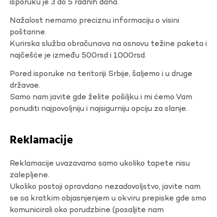
isporuku je 3 do 5 radnih dana.
Nažalost nemamo preciznu informaciju o visini
poštarine.
Kurirska služba obračunava na osnovu težine paketa i
najčešće je između 500rsd i 1000rsd.
Pored isporuke na teritoriji Srbije, šaljemo i u druge
državae.
Samo nam javite gde želite pošiljku i mi ćemo Vam
ponuditi najpovoljniju i najsigurniju opciju za slanje.
Reklamacije
Reklamacije uvazavamo samo ukoliko tapete nisu
zalepljene.
Ukoliko postoji opravdano nezadovoljstvo, javite nam
se sa kratkim objasnjenjem u okviru prepiske gde smo
komunicirali oko porudzbine (posaljite nam