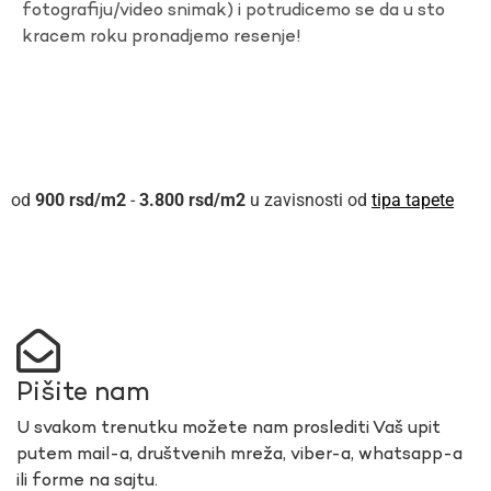
fotografiju/video snimak) i potrudicemo se da u sto
kracem roku pronadjemo resenje!
900
rsd
-
3.800
rsd
u zavisnosti od
tipa tapete
Pišite nam
U svakom trenutku možete nam proslediti Vaš upit
putem mail-a, društvenih mreža, viber-a, whatsapp-a
ili forme na sajtu.