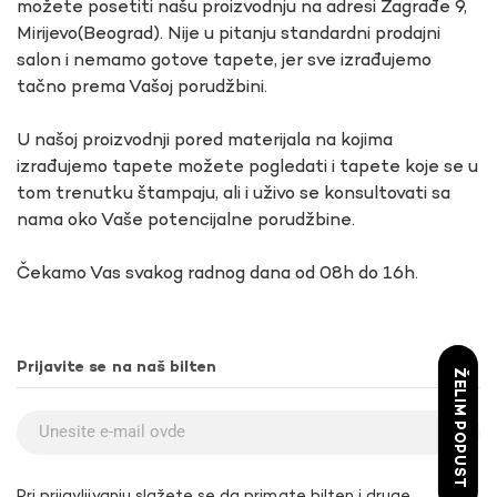
možete posetiti našu proizvodnju na adresi Zagrađe 9,
Mirijevo(Beograd). Nije u pitanju standardni prodajni
salon i nemamo gotove tapete, jer sve izrađujemo
tačno prema Vašoj porudžbini.
U našoj proizvodnji pored materijala na kojima
izrađujemo tapete možete pogledati i tapete koje se u
tom trenutku štampaju, ali i uživo se konsultovati sa
nama oko Vaše potencijalne porudžbine.
Čekamo Vas svakog radnog dana od 08h do 16h.
Prijavite se na naš bilten
ŽELIM POPUST
Pri prijavljivanju slažete se da primate bilten i druge