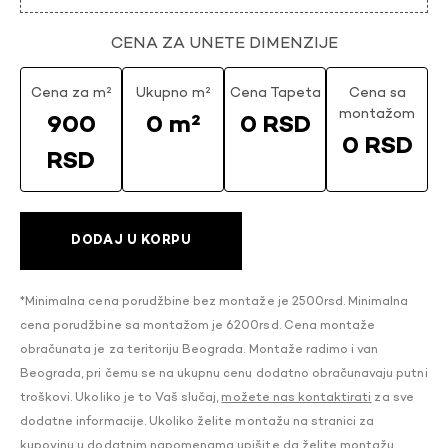
CENA ZA UNETE DIMENZIJE
Cena za m²
Ukupno m²
Cena Tapeta
Cena sa
montažom
900
0 m²
0 RSD
0 RSD
RSD
DODAJ U KORPU
*Minimalna cena porudžbine bez montaže je 2500rsd. Minimalna
cena porudžbine sa montažom je 6200rsd. Cena montaže
obračunata je za teritoriju Beograda. Montaže radimo i van
Beograda, pri čemu se na ukupnu cenu dodatno obračunavaju putni
troškovi. Ukoliko je to Vaš slučaj,
možete nas kontaktirati
za sve
dodatne informacije. Ukoliko želite montažu na stranici za
kupovinu u dodatnim napomenama upišite da želite montažu.