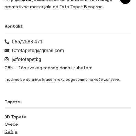
promotivne materijale od Foto Tapet Beograd.
Kontakt
065/2588-471
fototapetbg@gmail.com
@fototapetbg
08h – 16h svakog radnog dana i subotom
Trudimo se da u što kraćem roku odgovorimo na vaše zahteve.
Tapete
3D Tapete
Cveće
Dečije