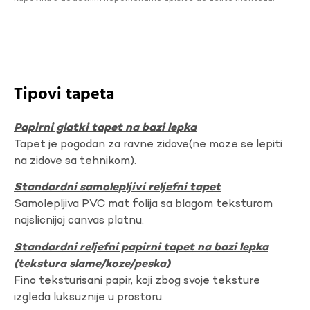
Tipovi tapeta
Papirni glatki tapet na bazi lepka
Tapet je pogodan za ravne zidove(ne moze se lepiti
na zidove sa tehnikom).
Standardni samolepljivi reljefni tapet
Samolepljiva PVC mat folija sa blagom teksturom
najslicnijoj canvas platnu.
Standardni reljefni papirni tapet na bazi lepka
(tekstura slame/koze/peska)
Fino teksturisani papir, koji zbog svoje teksture
izgleda luksuznije u prostoru.