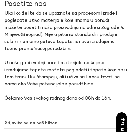
Posetite nas
Ukoliko želite da se upoznate sa procesom izrade i
pogledate uživo materijale koje imamo u ponudi
možete posetiti našu proizvodnju na adresi Zagrađe 9,
Mirijevo(Beograd). Nije u pitanju standardni prodajni
salon i nemamo gotove tapete, jer sve izrađujemo
tačno prema Vašoj porudžbini.
U našoj proizvodnji pored materijala na kojima
izrađujemo tapete možete pogledati i tapete koje se u
tom trenutku štampaju, ali i uživo se konsultovati sa
nama oko Vaše potencijalne porudžbine.
Čekamo Vas svakog radnog dana od 08h do 16h.
Prijavite se na naš bilten