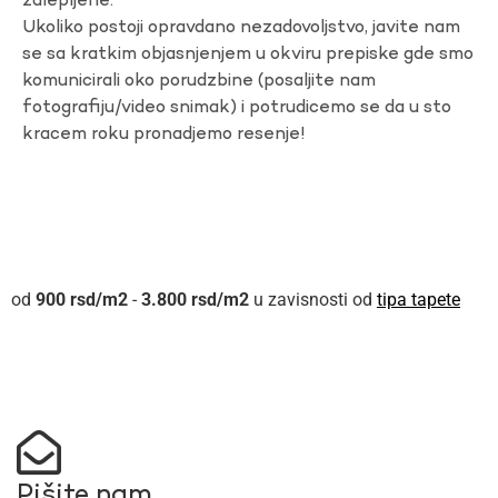
zalepljene.
Ukoliko postoji opravdano nezadovoljstvo, javite nam
se sa kratkim objasnjenjem u okviru prepiske gde smo
komunicirali oko porudzbine (posaljite nam
fotografiju/video snimak) i potrudicemo se da u sto
kracem roku pronadjemo resenje!
900
rsd
-
3.800
rsd
u zavisnosti od
tipa tapete
Pišite nam