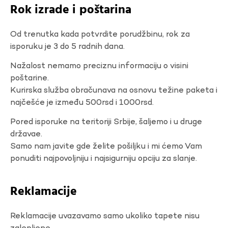
Rok izrade i poštarina
Od trenutka kada potvrdite porudžbinu, rok za
isporuku je 3 do 5 radnih dana.
Nažalost nemamo preciznu informaciju o visini
poštarine.
Kurirska služba obračunava na osnovu težine paketa i
najčešće je između 500rsd i 1000rsd.
Pored isporuke na teritoriji Srbije, šaljemo i u druge
državae.
Samo nam javite gde želite pošiljku i mi ćemo Vam
ponuditi najpovoljniju i najsigurniju opciju za slanje.
Reklamacije
Reklamacije uvazavamo samo ukoliko tapete nisu