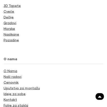
3D Tapete
Cveće
Dečije
Gradovi
Morske
Naslikane
Pozadine
O nama
O Nama
Naši radovi
Cenovnik
Uputstvo za montažu
Ideje za sobe
Kontakt
Folije za stakla