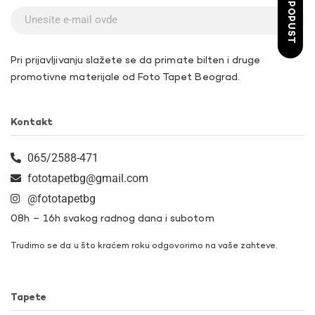
ŽELIM POPUST
Pri prijavljivanju slažete se da primate bilten i druge
promotivne materijale od Foto Tapet Beograd.
Kontakt
065/2588-471
fototapetbg@gmail.com
@fototapetbg
08h – 16h svakog radnog dana i subotom
Trudimo se da u što kraćem roku odgovorimo na vaše zahteve.
Tapete