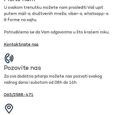
U svakom trenutku možete nam proslediti Vaš upit
putem mail-a, društvenih mreža, viber-a, whatsapp-a
ili forme na sajtu.
Potrudićemo se da Vam odgovorimo u što kraćem roku.
Kontaktirajte nas
Pozovite nas
Za sva dodatna pitanja možete nas pozvati svakog
radnog dana i subotom od 08h do 16h.
065/2588-471