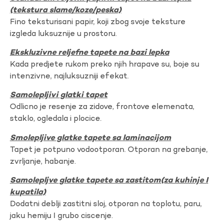
(tekstura slame/koze/peska)
Fino teksturisani papir, koji zbog svoje teksture
izgleda luksuznije u prostoru.
Ekskluzivne reljefne tapete na bazi lepka
Kada predjete rukom preko njih hrapave su, boje su
intenzivne, najluksuzniji efekat.
Samolepljivi glatki tapet
Odlicno je resenje za zidove, frontove elemenata,
staklo, ogledala i plocice.
Smolepljive glatke tapete sa laminacijom
Tapet je potpuno vodootporan. Otporan na grebanje,
zvrljanje, habanje.
Samolepljve glatke tapete sa zastitom(za kuhinje I
kupatila)
Dodatni deblji zastitni sloj, otporan na toplotu, paru,
jaku hemiju I grubo ciscenje.