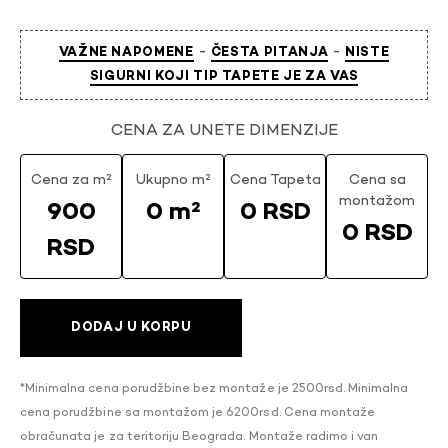
-
-
VAŽNE NAPOMENE
ČESTA PITANJA
NISTE
SIGURNI KOJI TIP TAPETE JE ZA VAS
CENA ZA UNETE DIMENZIJE
Cena za m²
Ukupno m²
Cena Tapeta
Cena sa
montažom
900
0 m²
0 RSD
0 RSD
RSD
DODAJ U KORPU
*Minimalna cena porudžbine bez montaže je 2500rsd. Minimalna
cena porudžbine sa montažom je 6200rsd. Cena montaže
obračunata je za teritoriju Beograda. Montaže radimo i van