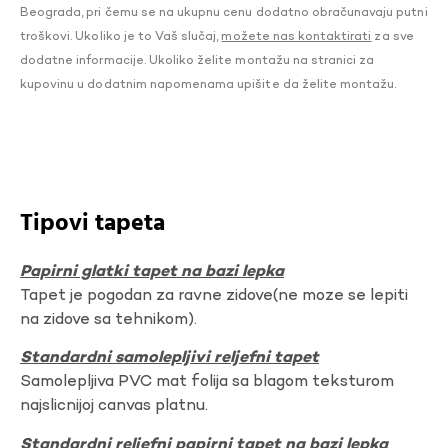
Beograda, pri čemu se na ukupnu cenu dodatno obračunavaju putni
troškovi. Ukoliko je to Vaš slučaj,
možete nas kontaktirati
za sve
dodatne informacije. Ukoliko želite montažu na stranici za
kupovinu u dodatnim napomenama upišite da želite montažu.
Tipovi tapeta
Papirni glatki tapet na bazi lepka
Tapet je pogodan za ravne zidove(ne moze se lepiti
na zidove sa tehnikom).
Standardni samolepljivi reljefni tapet
Samolepljiva PVC mat folija sa blagom teksturom
najslicnijoj canvas platnu.
Standardni reljefni papirni tapet na bazi lepka