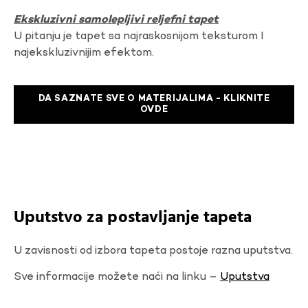
Ekskluzivni samolepljivi reljefni tapet
U pitanju je tapet sa najraskosnijom teksturom I
najekskluzivnijim efektom.
DA SAZNATE SVE O MATERIJALIMA - KLIKNITE
OVDE
Uputstvo za postavljanje tapeta
U zavisnosti od izbora tapeta postoje razna uputstva.
Sve informacije možete naći na linku –
Uputstva