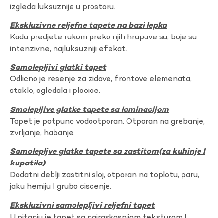
izgleda luksuznije u prostoru.
Ekskluzivne reljefne tapete na bazi lepka
Kada predjete rukom preko njih hrapave su, boje su
intenzivne, najluksuzniji efekat.
Samolepljivi glatki tapet
Odlicno je resenje za zidove, frontove elemenata,
staklo, ogledala i plocice.
Smolepljive glatke tapete sa laminacijom
Tapet je potpuno vodootporan. Otporan na grebanje,
zvrljanje, habanje.
Samolepljve glatke tapete sa zastitom(za kuhinje I
kupatila)
Dodatni deblji zastitni sloj, otporan na toplotu, paru,
jaku hemiju I grubo ciscenje.
Ekskluzivni samolepljivi reljefni tapet
U pitanju je tapet sa najraskosnijom teksturom I