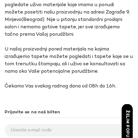
pogledate uživo materijale koje imamo u ponudi
možete posetiti našu proizvodnju na adresi Zagrađe 9,
Mirijevo(Beograd). Nije u pitanju standardni prodajni
salon i nemamo gotove tapete, jer sve izrađujemo
tačno prema Vašoj porudžbini.
U našoj proizvodnji pored materijala na kojima
izrađujemo tapete možete pogledati i tapete koje se u
tom trenutku štampaju, ali i uživo se konsultovati sa
nama oko Vaše potencijalne porudžbine.
Čekamo Vas svakog radnog dana od 08h do 16h.
Prijavite se na naš bilten
ŽELIM POPUST