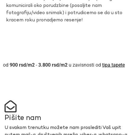
komunicirali oko porudzbine (posaljite nam
fotografiju/video snimak) i potrudicemo se da u sto
kracem roku pronadjemo resenje!
900
rsd
-
3.800
rsd
u zavisnosti od
tipa tapete
Pišite nam
U svakom trenutku možete nam proslediti Vaš upit