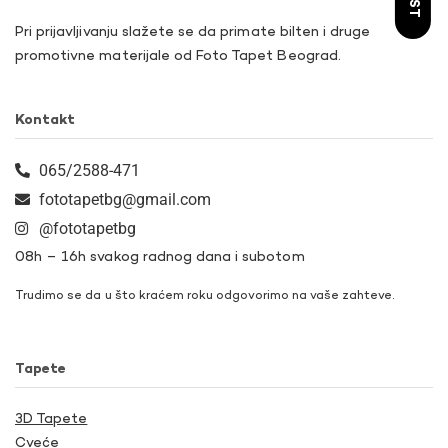
Pri prijavljivanju slažete se da primate bilten i druge
promotivne materijale od Foto Tapet Beograd.
Kontakt
065/2588-471
fototapetbg@gmail.com
@fototapetbg
08h – 16h svakog radnog dana i subotom
Trudimo se da u što kraćem roku odgovorimo na vaše zahteve.
Tapete
3D Tapete
Cveće