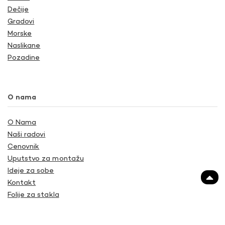
Dečije
Gradovi
Morske
Naslikane
Pozadine
O nama
O Nama
Naši radovi
Cenovnik
Uputstvo za montažu
Ideje za sobe
Kontakt
Folije za stakla