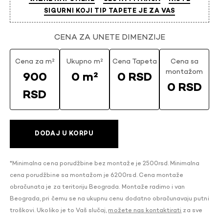
SIGURNI KOJI TIP TAPETE JE ZA VAS
CENA ZA UNETE DIMENZIJE
Cena za m²
Ukupno m²
Cena Tapeta
Cena sa
montažom
900
0 m²
0 RSD
0 RSD
RSD
DODAJ U KORPU
*Minimalna cena porudžbine bez montaže je 2500rsd. Minimalna
cena porudžbine sa montažom je 6200rsd. Cena montaže
obračunata je za teritoriju Beograda. Montaže radimo i van
Beograda, pri čemu se na ukupnu cenu dodatno obračunavaju putni
troškovi. Ukoliko je to Vaš slučaj,
možete nas kontaktirati
za sve