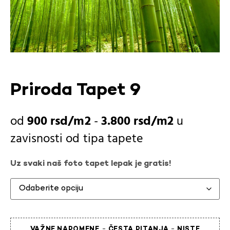
Priroda Tapet 9
900
rsd
-
3.800
rsd
u
zavisnosti od
tipa tapete
Uz svaki naš foto tapet lepak je gratis!
-
-
VAŽNE NAPOMENE
ČESTA PITANJA
NISTE