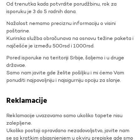
Od trenutka kada potvrdite porudžbinu, rok za
isporuku je 3 do 5 radnih dana.
Nažalost nemamo preciznu informaciju o visini
poštarine.
Kurirska služba obračunava na osnovu težine paketa i
najčešće je između 500rsd i 1000rsd.
Pored isporuke na teritoriji Srbije, šaljemo i u druge
državae.
Samo nam javite gde želite pošiljku i mi ćemo Vam
ponuditi najpovoljniju i najsigurniju opciju za slanje.
Reklamacije
Reklamacije uvazavamo samo ukoliko tapete nisu
zalepljene.
Ukoliko postoji opravdano nezadovoljstvo, javite nam
se sa kratkim objasnjenjem u okviru prepiske gde smo