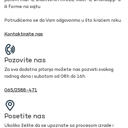
putem mail-a, društvenih mreža, viber-a, whatsapp-a
ili forme na sajtu.
Potrudićemo se da Vam odgovorimo u što kraćem roku.
Kontaktirajte nas
Pozovite nas
Za sva dodatna pitanja možete nas pozvati svakog
radnog dana i subotom od 08h do 16h.
065/2588-471
Posetite nas
Ukoliko želite da se upoznate sa procesom izrade i