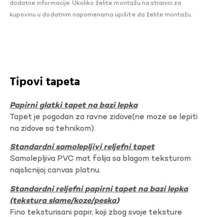
dodatne informacije. Ukoliko želite montažu na stranici za
kupovinu u dodatnim napomenama upišite da želite montažu.
Tipovi tapeta
Papirni glatki tapet na bazi lepka
Tapet je pogodan za ravne zidove(ne moze se lepiti
na zidove sa tehnikom).
Standardni samolepljivi reljefni tapet
Samolepljiva PVC mat folija sa blagom teksturom
najslicnijoj canvas platnu.
Standardni reljefni papirni tapet na bazi lepka
(tekstura slame/koze/peska)
Fino teksturisani papir, koji zbog svoje teksture