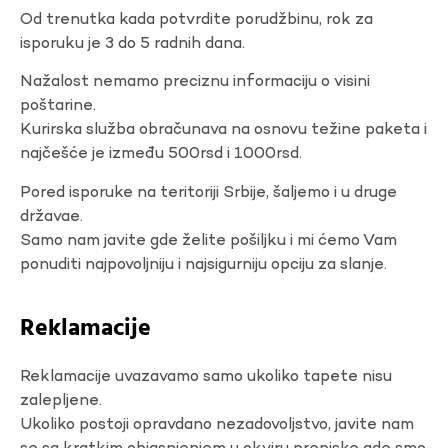
Od trenutka kada potvrdite porudžbinu, rok za
isporuku je 3 do 5 radnih dana.
Nažalost nemamo preciznu informaciju o visini
poštarine.
Kurirska služba obračunava na osnovu težine paketa i
najčešće je između 500rsd i 1000rsd.
Pored isporuke na teritoriji Srbije, šaljemo i u druge
državae.
Samo nam javite gde želite pošiljku i mi ćemo Vam
ponuditi najpovoljniju i najsigurniju opciju za slanje.
Reklamacije
Reklamacije uvazavamo samo ukoliko tapete nisu
zalepljene.
Ukoliko postoji opravdano nezadovoljstvo, javite nam