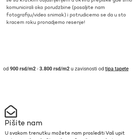
se sa kratkim objasnjenjem u okviru prepiske gde smo
komunicirali oko porudzbine (posaljite nam
fotografiju/video snimak) i potrudicemo se da u sto
kracem roku pronadjemo resenje!
900
rsd
-
3.800
rsd
u zavisnosti od
tipa tapete
Pišite nam
U svakom trenutku možete nam proslediti Vaš upit