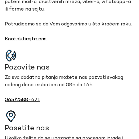
putem mail-a, društvenih mreža, viber-a, whatsapp-a
ili forme na sajtu.
Potrudićemo se da Vam odgovorimo u što kraćem roku.
Kontaktirajte nas
Pozovite nas
Za sva dodatna pitanja možete nas pozvati svakog
radnog dana i subotom od 08h do 16h.
065/2588-471
Posetite nas
Ukoliko želite da se upoznate sa procesom izrade i