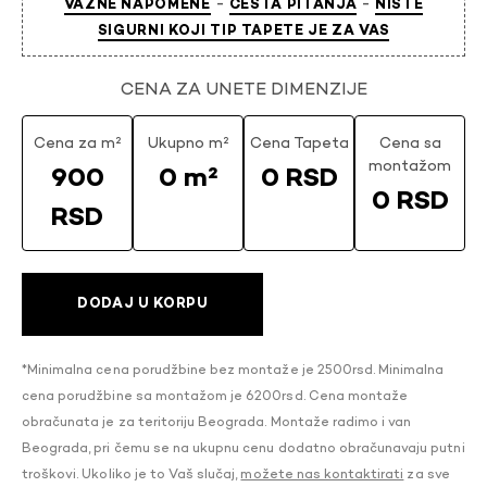
-
-
VAŽNE NAPOMENE
ČESTA PITANJA
NISTE
SIGURNI KOJI TIP TAPETE JE ZA VAS
CENA ZA UNETE DIMENZIJE
Cena za m²
Ukupno m²
Cena Tapeta
Cena sa
montažom
900
0 m²
0 RSD
0 RSD
RSD
DODAJ U KORPU
*Minimalna cena porudžbine bez montaže je 2500rsd. Minimalna
cena porudžbine sa montažom je 6200rsd. Cena montaže
obračunata je za teritoriju Beograda. Montaže radimo i van
Beograda, pri čemu se na ukupnu cenu dodatno obračunavaju putni
troškovi. Ukoliko je to Vaš slučaj,
možete nas kontaktirati
za sve