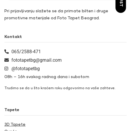
Pri prijavljivanju slažete se da primate bilten i druge
promotivne materijale od Foto Tapet Beograd.
Kontakt
065/2588-471
fototapetbg@gmail.com
@fototapetbg
08h – 16h svakog radnog dana i subotom
Trudimo se da u što kraćem roku odgovorimo na vaše zahteve.
Tapete
3D Tapete