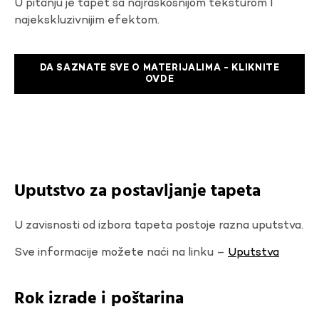
U pitanju je tapet sa najraskosnijom teksturom I
najekskluzivnijim efektom.
DA SAZNATE SVE O MATERIJALIMA - KLIKNITE
OVDE
Uputstvo za postavljanje tapeta
U zavisnosti od izbora tapeta postoje razna uputstva.
Sve informacije možete naći na linku –
Uputstva
Rok izrade i poštarina