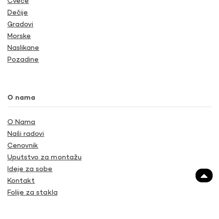
Cveće
Dečije
Gradovi
Morske
Naslikane
Pozadine
O nama
O Nama
Naši radovi
Cenovnik
Uputstvo za montažu
Ideje za sobe
Kontakt
Folije za stakla