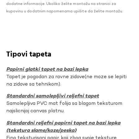
dodatne informacije. Ukoliko želite montažu na stranici za
kupovinu u dodatnim napomenama upišite da želite montažu.
Tipovi tapeta
Papirni glatki tapet na bazi lepka
Tapet je pogodan za ravne zidove(ne moze se lepiti
na zidove sa tehnikom).
Standardni samolepljivi reljefni tapet
Samolepljiva PVC mat folija sa blagom teksturom
najslicnijoj canvas platnu.
Standardni reljefni papirni tapet na bazi lepka
(tekstura slame/koze/peska)
Fino teksturisani papir, koji zbog svoje teksture