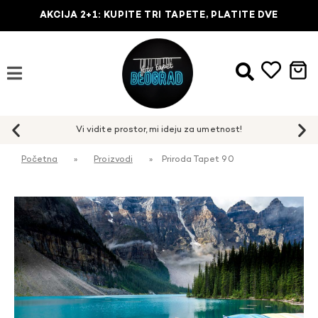
AKCIJA 2+1: KUPITE TRI TAPETE, PLATITE DVE
Početna
»
Proizvodi
»
Priroda Tapet 90