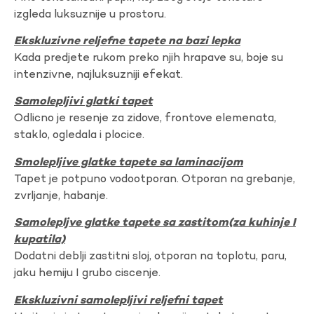
izgleda luksuznije u prostoru.
Ekskluzivne reljefne tapete na bazi lepka
Kada predjete rukom preko njih hrapave su, boje su
intenzivne, najluksuzniji efekat.
Samolepljivi glatki tapet
Odlicno je resenje za zidove, frontove elemenata,
staklo, ogledala i plocice.
Smolepljive glatke tapete sa laminacijom
Tapet je potpuno vodootporan. Otporan na grebanje,
zvrljanje, habanje.
Samolepljve glatke tapete sa zastitom(za kuhinje I
kupatila)
Dodatni deblji zastitni sloj, otporan na toplotu, paru,
jaku hemiju I grubo ciscenje.
Ekskluzivni samolepljivi reljefni tapet