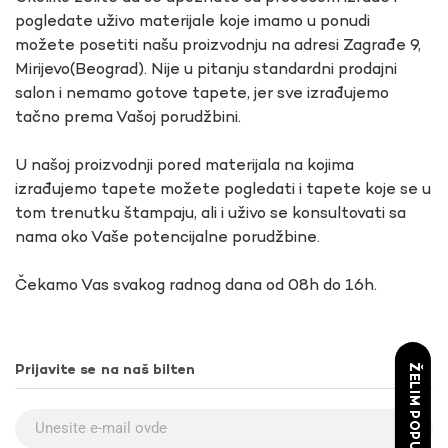
pogledate uživo materijale koje imamo u ponudi
možete posetiti našu proizvodnju na adresi Zagrađe 9,
Mirijevo(Beograd). Nije u pitanju standardni prodajni
salon i nemamo gotove tapete, jer sve izrađujemo
tačno prema Vašoj porudžbini.
U našoj proizvodnji pored materijala na kojima
izrađujemo tapete možete pogledati i tapete koje se u
tom trenutku štampaju, ali i uživo se konsultovati sa
nama oko Vaše potencijalne porudžbine.
Čekamo Vas svakog radnog dana od 08h do 16h.
ŽELIM POPUST
Prijavite se na naš bilten