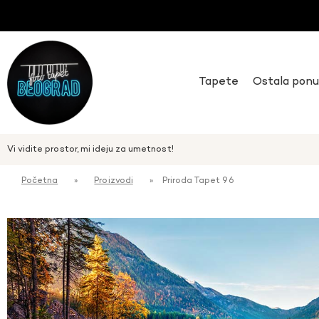
Tapete
Ostala pon
Vi vidite prostor, mi ideju za umetnost!
Početna
»
Proizvodi
»
Priroda Tapet 96