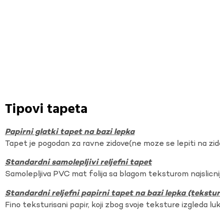
Tipovi tapeta
Papirni glatki tapet na bazi lepka
Tapet je pogodan za ravne zidove(ne moze se lepiti na zi
Standardni samolepljivi reljefni tapet
Samolepljiva PVC mat folija sa blagom teksturom najslicnij
Standardni reljefni papirni tapet na bazi lepka (tekst
Fino teksturisani papir, koji zbog svoje teksture izgleda lu