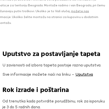
a je za teritoriju Beograda. Montaže radimo i van Beograda, pri čemu
navaju putni troškovi. Ukoliko je to Vaš slučaj,
možete nas
macije. Ukoliko želite montažu na stranici za kupovinu u dodatnim
montažu.
Uputstvo za postavljanje tapeta
U zavisnosti od izbora tapeta postoje razna uputstva.
Sve informacije možete naći na linku –
Uputstva
Rok izrade i poštarina
Od trenutka kada potvrdite porudžbinu, rok za isporuku
je 3 do 5 radnih dana.