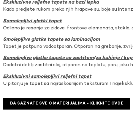
Ekskluzivne reljefne tapete na bazi lepka
Kada predjete rukom preko njih hrapave su, boje su intenzi
Samolepljivi glatki tapet
Odlicno je resenje za zidove, frontove elemenata, staklo, o
Smolepljive glatke tapete sa laminacijom
Tapet je potpuno vodootporan. Otporan na grebanje, zvrlj
Samolepljve glatke tapete sa zastitom(za kuhinje I kup
Dodatni deblji zastitni sloj, otporan na toplotu, paru, jaku 
Ekskluzivni samolepljivi reljefni tapet
U pitanju je tapet sa najraskosnijom teksturom I najekskl
DA SAZNATE SVE O MATERIJALIMA - KLIKNITE OVDE