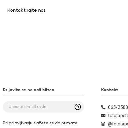
Kontaktirajte nas
Prijavite se na naš bilten
Kontakt
065/2588
fototape
Pri prijavljivanju slažete se da primate
@fototap