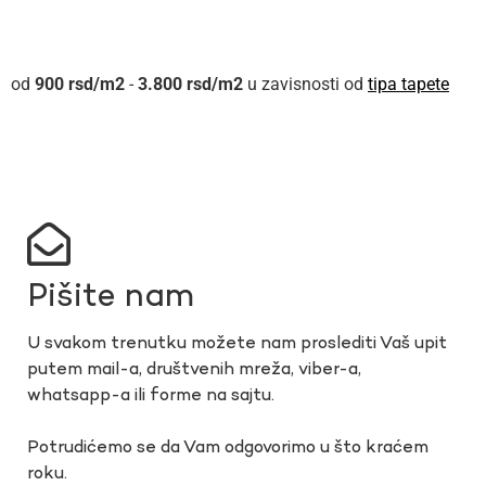
900
rsd
-
3.800
rsd
u zavisnosti od
tipa tapete
Pišite nam
U svakom trenutku možete nam proslediti Vaš upit
putem mail-a, društvenih mreža, viber-a,
whatsapp-a ili forme na sajtu.
Potrudićemo se da Vam odgovorimo u što kraćem
roku.