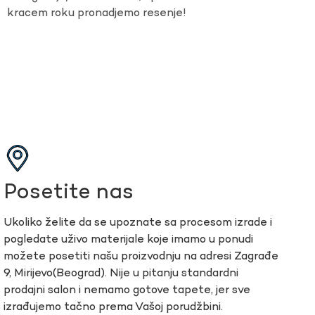
kracem roku pronadjemo resenje!
Posetite nas
Ukoliko želite da se upoznate sa procesom izrade i
pogledate uživo materijale koje imamo u ponudi
možete posetiti našu proizvodnju na adresi Zagrađe
9, Mirijevo(Beograd). Nije u pitanju standardni
prodajni salon i nemamo gotove tapete, jer sve
izrađujemo tačno prema Vašoj porudžbini.