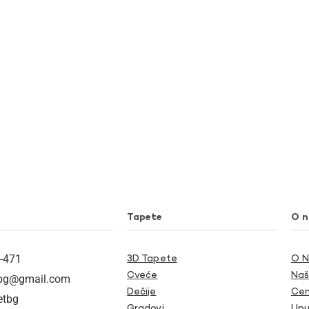
Tapete
O 
-471
3D Tapete
O 
Cveće
Naš
tbg@gmail.com
Dečije
Cen
etbg
Gradovi
Upu