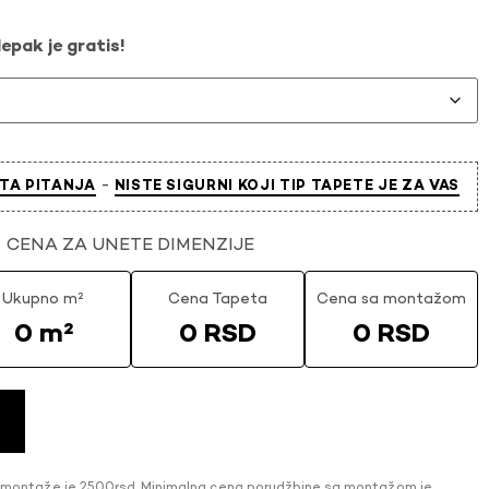
epak je gratis!
-
TA PITANJA
NISTE SIGURNI KOJI TIP TAPETE JE ZA VAS
CENA ZA UNETE DIMENZIJE
Ukupno m²
Cena Tapeta
Cena sa montažom
0 m²
0 RSD
0 RSD
 montaže je 2500rsd. Minimalna cena porudžbine sa montažom je