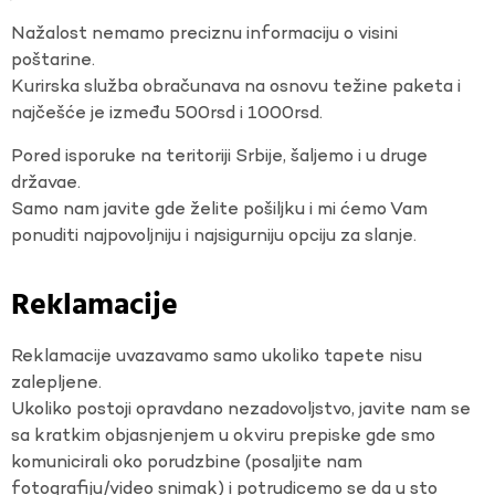
Nažalost nemamo preciznu informaciju o visini
poštarine.
Kurirska služba obračunava na osnovu težine paketa i
najčešće je između 500rsd i 1000rsd.
Pored isporuke na teritoriji Srbije, šaljemo i u druge
državae.
Samo nam javite gde želite pošiljku i mi ćemo Vam
ponuditi najpovoljniju i najsigurniju opciju za slanje.
Reklamacije
Reklamacije uvazavamo samo ukoliko tapete nisu
zalepljene.
Ukoliko postoji opravdano nezadovoljstvo, javite nam se
sa kratkim objasnjenjem u okviru prepiske gde smo
komunicirali oko porudzbine (posaljite nam
fotografiju/video snimak) i potrudicemo se da u sto