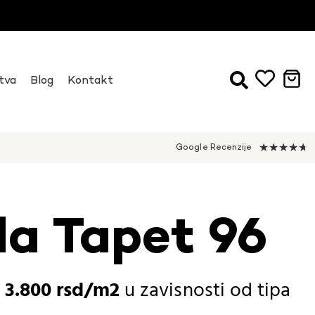
tva
Blog
Kontakt
★
★
★
★
★
Google Recenzije
da Tapet 96
-
3.800
rsd
u zavisnosti od
tipa