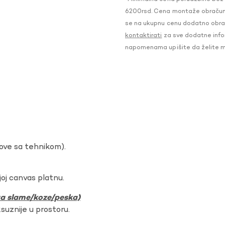
6200rsd. Cena montaže obračunat
se na ukupnu cenu dodatno obraču
kontaktirati
za sve dodatne infor
napomenama upišite da želite 
dove sa tehnikom).
oj canvas platnu.
ura slame/koze/peska)
ksuznije u prostoru.