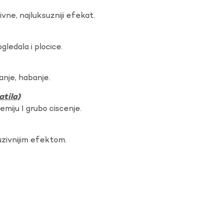
vne, najluksuzniji efekat.
gledala i plocice.
anje, habanje.
atila)
hemiju I grubo ciscenje.
uzivnijim efektom.