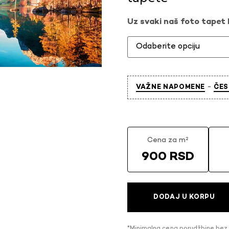
Uz svaki naš foto tapet l
-
VAŽNE NAPOMENE
ČES
Cena za m²
900 RSD
DODAJ U KORPU
*Minimalna cena porudžbine bez