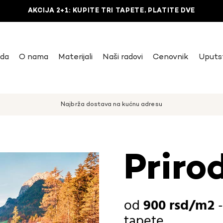
AKCIJA 2+1: KUPITE TRI TAPETE, PLATITE DVE
uda
O nama
Materijali
Naši radovi
Cenovnik
Uputs
Najbrža dostava na kućnu adresu
Priro
900
rsd
tapete