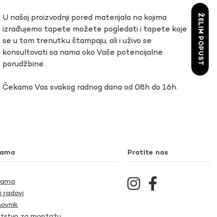
ŽELIM POPUST
U našoj proizvodnji pored materijala na kojima
izrađujemo tapete možete pogledati i tapete koje
se u tom trenutku štampaju, ali i uživo se
konsultovati sa nama oko Vaše potencijalne
porudžbine.
Čekamo Vas svakog radnog dana od 08h do 16h.
nama
Pratite nas
Nama
i radovi
ovnik
tstvo za montažu