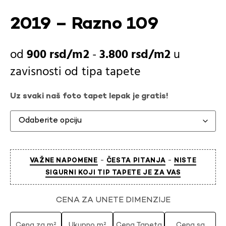
2019 – Razno 109
900
rsd
-
3.800
rsd
u
zavisnosti od
tipa tapete
Uz svaki naš foto tapet lepak je gratis!
-
-
VAŽNE NAPOMENE
ČESTA PITANJA
NISTE
SIGURNI KOJI TIP TAPETE JE ZA VAS
CENA ZA UNETE DIMENZIJE
Cena za m²
Ukupno m²
Cena Tapeta
Cena sa