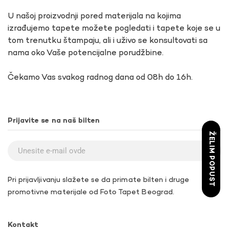
U našoj proizvodnji pored materijala na kojima
izrađujemo tapete možete pogledati i tapete koje se u
tom trenutku štampaju, ali i uživo se konsultovati sa
nama oko Vaše potencijalne porudžbine.
Čekamo Vas svakog radnog dana od 08h do 16h.
Prijavite se na naš bilten
ŽELIM POPUST
Pri prijavljivanju slažete se da primate bilten i druge
promotivne materijale od Foto Tapet Beograd.
Kontakt