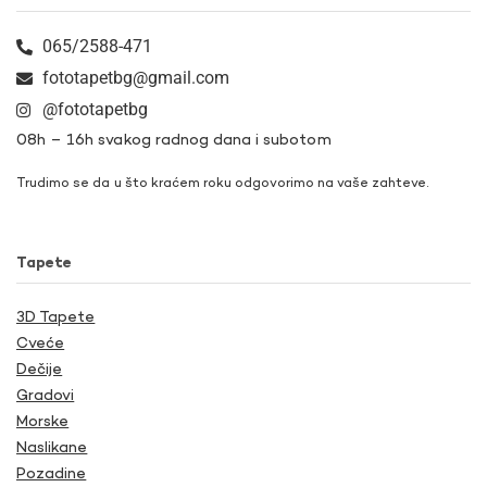
065/2588-471
fototapetbg@gmail.com
@fototapetbg
08h – 16h svakog radnog dana i subotom
Trudimo se da u što kraćem roku odgovorimo na vaše zahteve.
Tapete
3D Tapete
Cveće
Dečije
Gradovi
Morske
Naslikane
Pozadine