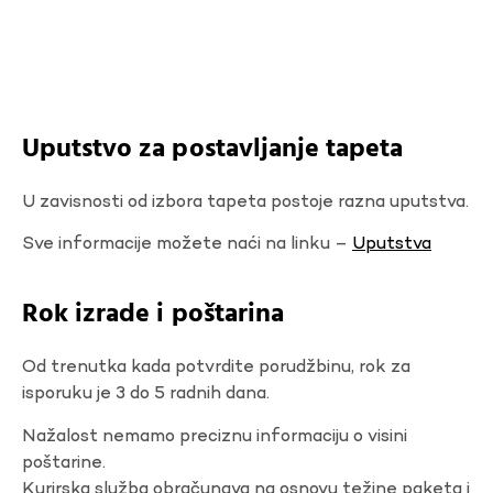
Uputstvo za postavljanje tapeta
U zavisnosti od izbora tapeta postoje razna uputstva.
Sve informacije možete naći na linku –
Uputstva
Rok izrade i poštarina
Od trenutka kada potvrdite porudžbinu, rok za
isporuku je 3 do 5 radnih dana.
Nažalost nemamo preciznu informaciju o visini
poštarine.
Kurirska služba obračunava na osnovu težine paketa i