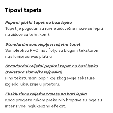
Tipovi tapeta
Papirni glatki tapet na bazi lepka
Tapet je pogodan za ravne zidove(ne moze se lepiti
na zidove sa tehnikom).
Standardni samolepljivi reljefni tapet
Samolepljiva PVC mat folija sa blagom teksturom
najslicnijoj canvas platnu.
Standardni reljefni papirni tapet na bazi lepka
(tekstura slame/koze/peska)
Fino teksturisani papir, koji zbog svoje teksture
izgleda luksuznije u prostoru.
Ekskluzivne reljefne tapete na bazi lepka
Kada predjete rukom preko njih hrapave su, boje su
intenzivne, najluksuzniji efekat.