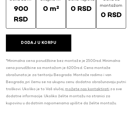
montažom
900
0 m²
0 RSD
0 RSD
RSD
DODAJ U KORPU
*Minimalna cena porudžbine bez montaže je 2500rsd. Minimalna
cena porudžbine sa montažom je 6200rsd. Cena montaže
obračunata je za teritoriju Beograda. Montaže radimo i van
Beograda, pri čemu se na ukupnu cenu dodatno obračunavaju putni
troškovi. Ukoliko je to Vaš slučaj,
možete nas kontaktirati
za sve
dodatne informacije. Ukoliko želite montažu na stranici za
kupovinu u dodatnim napomenama upišite da želite montažu.