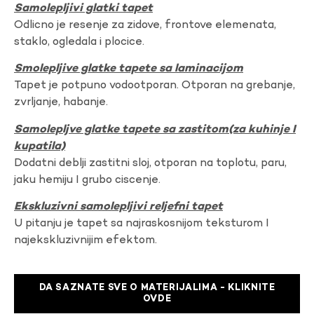
Samolepljivi glatki tapet
Odlicno je resenje za zidove, frontove elemenata,
staklo, ogledala i plocice.
Smolepljive glatke tapete sa laminacijom
Tapet je potpuno vodootporan. Otporan na grebanje,
zvrljanje, habanje.
Samolepljve glatke tapete sa zastitom(za kuhinje I
kupatila)
Dodatni deblji zastitni sloj, otporan na toplotu, paru,
jaku hemiju I grubo ciscenje.
Ekskluzivni samolepljivi reljefni tapet
U pitanju je tapet sa najraskosnijom teksturom I
najekskluzivnijim efektom.
DA SAZNATE SVE O MATERIJALIMA - KLIKNITE
OVDE