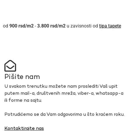
900
rsd
-
3.800
rsd
u zavisnosti od
tipa tapete
Pišite nam
U svakom trenutku možete nam proslediti Vaš upit
putem mail-a, društvenih mreža, viber-a, whatsapp-a
ili forme na sajtu.
Potrudićemo se da Vam odgovorimo u što kraćem roku.
Kontaktirajte nas