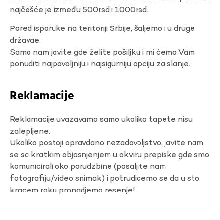
najčešće je između 500rsd i 1000rsd.
Pored isporuke na teritoriji Srbije, šaljemo i u druge
državae.
Samo nam javite gde želite pošiljku i mi ćemo Vam
ponuditi najpovoljniju i najsigurniju opciju za slanje.
Reklamacije
Reklamacije uvazavamo samo ukoliko tapete nisu
zalepljene.
Ukoliko postoji opravdano nezadovoljstvo, javite nam
se sa kratkim objasnjenjem u okviru prepiske gde smo
komunicirali oko porudzbine (posaljite nam
fotografiju/video snimak) i potrudicemo se da u sto
kracem roku pronadjemo resenje!