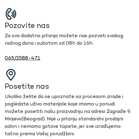
Pozovite nas
Za sva dodatna pitanja možete nas pozvati svakog
radnog dana i subotom od 08h do 16h.
065/2588-471
Posetite nas
Ukoliko želite da se upoznate sa procesom izrade i
pogledate uživo materijale koje imamo u ponudi
možete posetiti našu proizvodnju na adresi Zagrađe 9,
Mirijevo(Beograd). Nije u pitanju standardni prodajni
salon i nemamo gotove tapete, jer sve izrađujemo
tačno prema Vašoj porudžbini.