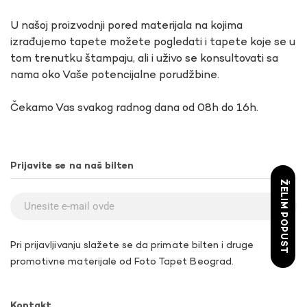
U našoj proizvodnji pored materijala na kojima
izrađujemo tapete možete pogledati i tapete koje se u
tom trenutku štampaju, ali i uživo se konsultovati sa
nama oko Vaše potencijalne porudžbine.
Čekamo Vas svakog radnog dana od 08h do 16h.
Prijavite se na naš bilten
ŽELIM POPUST
Pri prijavljivanju slažete se da primate bilten i druge
promotivne materijale od Foto Tapet Beograd.
Kontakt