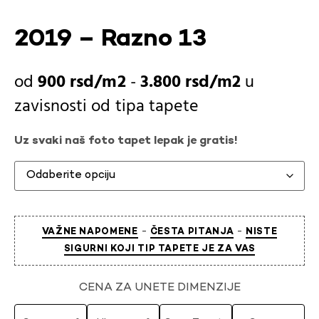
2019 – Razno 13
900
rsd
-
3.800
rsd
u
zavisnosti od
tipa tapete
Uz svaki naš foto tapet lepak je gratis!
-
-
VAŽNE NAPOMENE
ČESTA PITANJA
NISTE
SIGURNI KOJI TIP TAPETE JE ZA VAS
CENA ZA UNETE DIMENZIJE