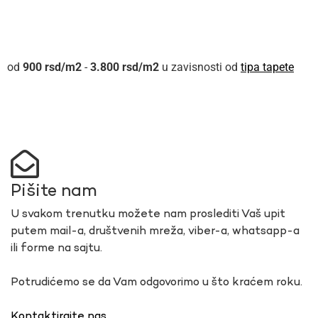
900
rsd
-
3.800
rsd
u zavisnosti od
tipa tapete
Pišite nam
U svakom trenutku možete nam proslediti Vaš upit
putem mail-a, društvenih mreža, viber-a, whatsapp-a
ili forme na sajtu.
Potrudićemo se da Vam odgovorimo u što kraćem roku.
Kontaktirajte nas