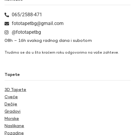
065/2588-471
fototapetbg@gmail.com
@fototapetbg
08h – 16h svakog radnog dana i subotom
Trudimo se da u što kraćem roku odgovorimo na vaše zahteve.
Tapete
3D Tapete
Cveće
Dečije
Gradovi
Morske
Naslikane
Pozadine