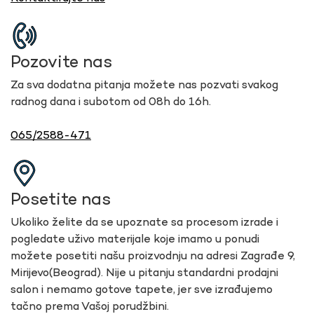
Pozovite nas
Za sva dodatna pitanja možete nas pozvati svakog
radnog dana i subotom od 08h do 16h.
065/2588-471
Posetite nas
Ukoliko želite da se upoznate sa procesom izrade i
pogledate uživo materijale koje imamo u ponudi
možete posetiti našu proizvodnju na adresi Zagrađe 9,
Mirijevo(Beograd). Nije u pitanju standardni prodajni
salon i nemamo gotove tapete, jer sve izrađujemo
tačno prema Vašoj porudžbini.