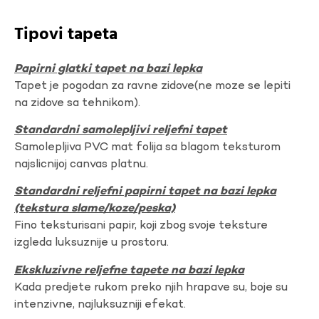
Tipovi tapeta
Papirni glatki tapet na bazi lepka
Tapet je pogodan za ravne zidove(ne moze se lepiti
na zidove sa tehnikom).
Standardni samolepljivi reljefni tapet
Samolepljiva PVC mat folija sa blagom teksturom
najslicnijoj canvas platnu.
Standardni reljefni papirni tapet na bazi lepka
(tekstura slame/koze/peska)
Fino teksturisani papir, koji zbog svoje teksture
izgleda luksuznije u prostoru.
Ekskluzivne reljefne tapete na bazi lepka
Kada predjete rukom preko njih hrapave su, boje su
intenzivne, najluksuzniji efekat.