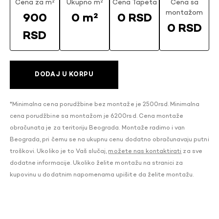
Cena za m²
Ukupno m²
Cena Tapeta
Cena sa
montažom
900
0 m²
0 RSD
0 RSD
RSD
DODAJ U KORPU
*Minimalna cena porudžbine bez montaže je 2500rsd. Minimalna
cena porudžbine sa montažom je 6200rsd. Cena montaže
obračunata je za teritoriju Beograda. Montaže radimo i van
Beograda, pri čemu se na ukupnu cenu dodatno obračunavaju putni
troškovi. Ukoliko je to Vaš slučaj,
možete nas kontaktirati
za sve
dodatne informacije. Ukoliko želite montažu na stranici za
kupovinu u dodatnim napomenama upišite da želite montažu.