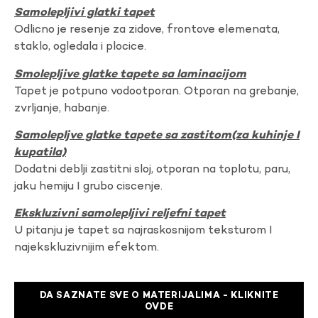
Samolepljivi glatki tapet
Odlicno je resenje za zidove, frontove elemenata,
staklo, ogledala i plocice.
Smolepljive glatke tapete sa laminacijom
Tapet je potpuno vodootporan. Otporan na grebanje,
zvrljanje, habanje.
Samolepljve glatke tapete sa zastitom(za kuhinje I
kupatila)
Dodatni deblji zastitni sloj, otporan na toplotu, paru,
jaku hemiju I grubo ciscenje.
Ekskluzivni samolepljivi reljefni tapet
U pitanju je tapet sa najraskosnijom teksturom I
najekskluzivnijim efektom.
DA SAZNATE SVE O MATERIJALIMA - KLIKNITE
OVDE