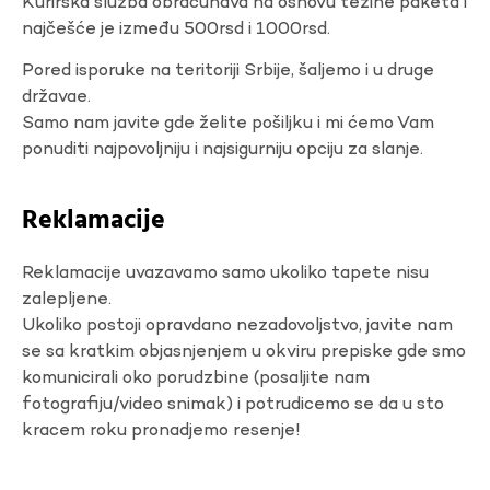
Kurirska služba obračunava na osnovu težine paketa i
najčešće je između 500rsd i 1000rsd.
Pored isporuke na teritoriji Srbije, šaljemo i u druge
državae.
Samo nam javite gde želite pošiljku i mi ćemo Vam
ponuditi najpovoljniju i najsigurniju opciju za slanje.
Reklamacije
Reklamacije uvazavamo samo ukoliko tapete nisu
zalepljene.
Ukoliko postoji opravdano nezadovoljstvo, javite nam
se sa kratkim objasnjenjem u okviru prepiske gde smo
komunicirali oko porudzbine (posaljite nam
fotografiju/video snimak) i potrudicemo se da u sto
kracem roku pronadjemo resenje!