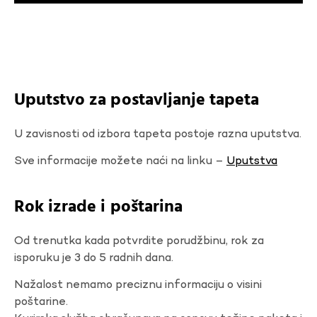
Uputstvo za postavljanje tapeta
U zavisnosti od izbora tapeta postoje razna uputstva.
Sve informacije možete naći na linku –
Uputstva
Rok izrade i poštarina
Od trenutka kada potvrdite porudžbinu, rok za
isporuku je 3 do 5 radnih dana.
Nažalost nemamo preciznu informaciju o visini
poštarine.