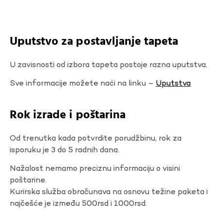
Uputstvo za postavljanje tapeta
U zavisnosti od izbora tapeta postoje razna uputstva.
Sve informacije možete naći na linku –
Uputstva
Rok izrade i poštarina
Od trenutka kada potvrdite porudžbinu, rok za
isporuku je 3 do 5 radnih dana.
Nažalost nemamo preciznu informaciju o visini
poštarine.
Kurirska služba obračunava na osnovu težine paketa i
najčešće je između 500rsd i 1000rsd.