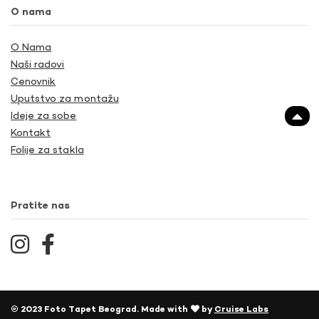
O nama
O Nama
Naši radovi
Cenovnik
Uputstvo za montažu
Ideje za sobe
Kontakt
Folije za stakla
Pratite nas
© 2023 Foto Tapet Beograd. Made with
by
Cruise Labs