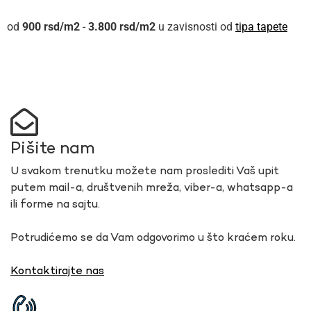
900
rsd
-
3.800
rsd
u zavisnosti od
tipa tapete
Pišite nam
U svakom trenutku možete nam proslediti Vaš upit
putem mail-a, društvenih mreža, viber-a, whatsapp-a
ili forme na sajtu.
Potrudićemo se da Vam odgovorimo u što kraćem roku.
Kontaktirajte nas