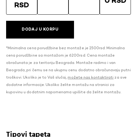
0 RSD
RSD
DODAJ U KORPU
*Minimalna cena porudžbine bez montaže je 2500rsd. Minimalna
cena porudžbine sa montažom je 6200rsd. Cena montaže
obračunata je za teritoriju Beograda. Montaže radimo i van
Beograda, pri čemu se na ukupnu cenu dodatno obračunavaju putni
troškovi. Ukoliko je to Vaš slučaj,
možete nas kontaktirati
za sve
dodatne informacije. Ukoliko želite montažu na stranici za
kupovinu u dodatnim napomenama upišite da želite montažu.
Tipovi tapeta