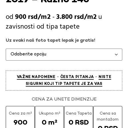
900
rsd
-
3.800
rsd
u
zavisnosti od
tipa tapete
Uz svaki naš foto tapet lepak je gratis!
-
-
VAŽNE NAPOMENE
ČESTA PITANJA
NISTE
SIGURNI KOJI TIP TAPETE JE ZA VAS
CENA ZA UNETE DIMENZIJE
Cena za m²
Ukupno m²
Cena Tapeta
Cena sa
montažom
900
0 m²
0 RSD