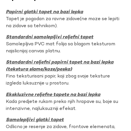
Papirni glatki tapet na bazi lepka
Tapet je pogodan za ravne zidove(ne moze se lepiti
na zidove sa tehnikom).
Standardni samolepljivi reljefni tapet
Samolepljiva PVC mat folija sa blagom teksturom
najslicnijoj canvas platnu.
Standardni reljefni papirni tapet na bazi lepka
(tekstura slame/koze/peska)
Fino teksturisani papir, koji zbog svoje teksture
izgleda luksuznije u prostoru.
Ekskluzivne reljefne tapete na bazi lepka
Kada predjete rukom preko njih hrapave su, boje su
intenzivne, najluksuzniji efekat.
Samolepljivi glatki tapet
Odlicno je resenje za zidove, frontove elemenata,