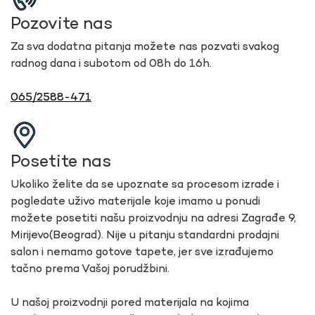
Pozovite nas
Za sva dodatna pitanja možete nas pozvati svakog
radnog dana i subotom od 08h do 16h.
065/2588-471
Posetite nas
Ukoliko želite da se upoznate sa procesom izrade i
pogledate uživo materijale koje imamo u ponudi
možete posetiti našu proizvodnju na adresi Zagrađe 9,
Mirijevo(Beograd). Nije u pitanju standardni prodajni
salon i nemamo gotove tapete, jer sve izrađujemo
tačno prema Vašoj porudžbini.
U našoj proizvodnji pored materijala na kojima