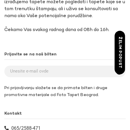
izrađujemo tapete možete pogledati i tapete koje se u
tom trenutku štampaju, ali i uživo se konsultovati sa
nama oko Vaše potencijalne porudžbine.
Čekamo Vas svakog radnog dana od 08h do 16h.
ŽELIM POPUST
Prijavite se na naš bilten
Pri prijavljivanju slažete se da primate bilten i druge
promotivne materijale od Foto Tapet Beograd.
Kontakt
065/2588-471