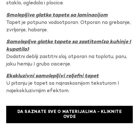
staklo, ogledala i plocice.
Smolepljive glatke tapete sa laminacijom
Tapet je potpuno vodootporan. Otporan na grebanje,
zvrljanje, habanje.
Samolepljve glatke tapete sa zastitom(za kuhinje I
kupatila)
Dodatni deblji zastitni sloj, otporan na toplotu, paru,
jaku hemiju I grubo ciscenje.
Ekskluzivni samolepljivi reljefni tapet
U pitanju je tapet sa najraskosnijom teksturom I
najekskluzivnijim efektom.
DA SAZNATE SVE O MATERIJALIMA - KLIKNITE
OVDE