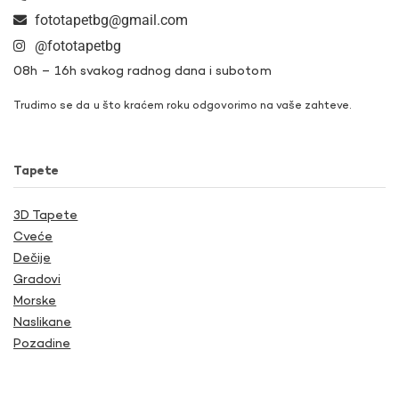
fototapetbg@gmail.com
@fototapetbg
08h – 16h svakog radnog dana i subotom
Trudimo se da u što kraćem roku odgovorimo na vaše zahteve.
Tapete
3D Tapete
Cveće
Dečije
Gradovi
Morske
Naslikane
Pozadine