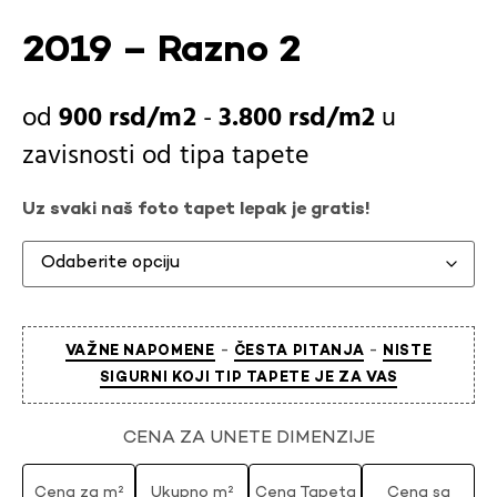
2019 – Razno 2
900
rsd
-
3.800
rsd
u
zavisnosti od
tipa tapete
Uz svaki naš foto tapet lepak je gratis!
-
-
VAŽNE NAPOMENE
ČESTA PITANJA
NISTE
SIGURNI KOJI TIP TAPETE JE ZA VAS
CENA ZA UNETE DIMENZIJE
Cena za m²
Ukupno m²
Cena Tapeta
Cena sa