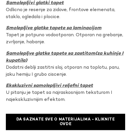
Samolepljivi glatki tapet
Odlicno je resenje za zidove, frontove elemenata,
staklo, ogledala i plocice.
Smolepljive glatke tapete sa laminacijom
Tapet je potpuno vodootporan. Otporan na grebanje,
zvrljanje, habanje.
Samolepljve glatke tapete sa zastitom(za kuhinje I
kupatila)
Dodatni deblji zastitni sloj, otporan na toplotu, paru,
jaku hemiju I grubo ciscenje.
Ekskluzivni samolepljivi reljefni tapet
U pitanju je tapet sa najraskosnijom teksturom I
najekskluzivnijim efektom.
DA SAZNATE SVE O MATERIJALIMA - KLIKNITE
OVDE