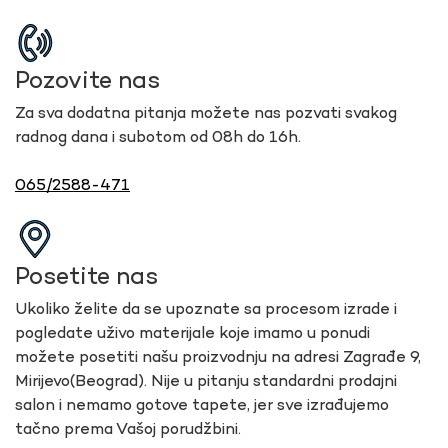
Pozovite nas
Za sva dodatna pitanja možete nas pozvati svakog
radnog dana i subotom od 08h do 16h.
065/2588-471
Posetite nas
Ukoliko želite da se upoznate sa procesom izrade i
pogledate uživo materijale koje imamo u ponudi
možete posetiti našu proizvodnju na adresi Zagrađe 9,
Mirijevo(Beograd). Nije u pitanju standardni prodajni
salon i nemamo gotove tapete, jer sve izrađujemo
tačno prema Vašoj porudžbini.