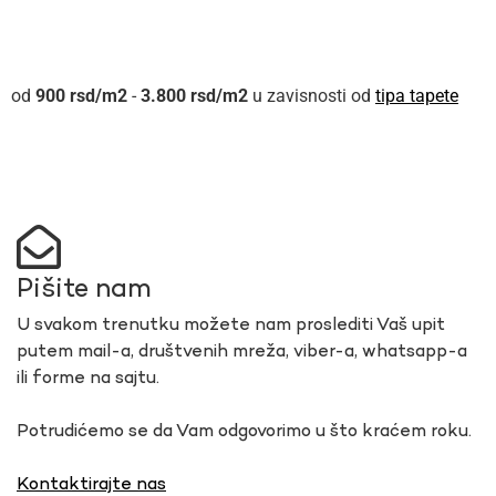
900
rsd
-
3.800
rsd
u zavisnosti od
tipa tapete
Pišite nam
U svakom trenutku možete nam proslediti Vaš upit
putem mail-a, društvenih mreža, viber-a, whatsapp-a
ili forme na sajtu.
Potrudićemo se da Vam odgovorimo u što kraćem roku.
Kontaktirajte nas