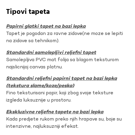
Tipovi tapeta
Papirni glatki tapet na bazi lepka
Tapet je pogodan za ravne zidove(ne moze se lepiti
na zidove sa tehnikom).
Standardni samolepljivi reljefni tapet
Samolepljiva PVC mat folija sa blagom teksturom
najslicnijoj canvas platnu.
Standardni reljefni papirni tapet na bazi lepka
(tekstura slame/koze/peska)
Fino teksturisani papir, koji zbog svoje teksture
izgleda luksuznije u prostoru.
Ekskluzivne reljefne tapete na bazi lepka
Kada predjete rukom preko njih hrapave su, boje su
intenzivne, najluksuzniji efekat.