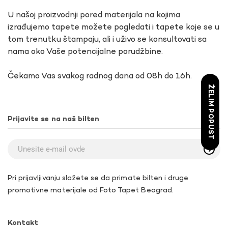
U našoj proizvodnji pored materijala na kojima
izrađujemo tapete možete pogledati i tapete koje se u
tom trenutku štampaju, ali i uživo se konsultovati sa
nama oko Vaše potencijalne porudžbine.
Čekamo Vas svakog radnog dana od 08h do 16h.
ŽELIM POPUST
Prijavite se na naš bilten
Pri prijavljivanju slažete se da primate bilten i druge
promotivne materijale od Foto Tapet Beograd.
Kontakt