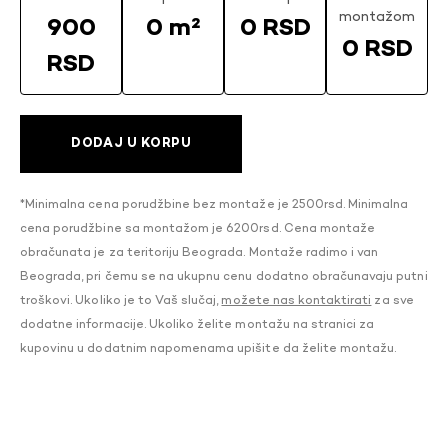
montažom
900
0 m²
0 RSD
0 RSD
RSD
DODAJ U KORPU
*Minimalna cena porudžbine bez montaže je 2500rsd. Minimalna
cena porudžbine sa montažom je 6200rsd. Cena montaže
obračunata je za teritoriju Beograda. Montaže radimo i van
Beograda, pri čemu se na ukupnu cenu dodatno obračunavaju putni
troškovi. Ukoliko je to Vaš slučaj,
možete nas kontaktirati
za sve
dodatne informacije. Ukoliko želite montažu na stranici za
kupovinu u dodatnim napomenama upišite da želite montažu.