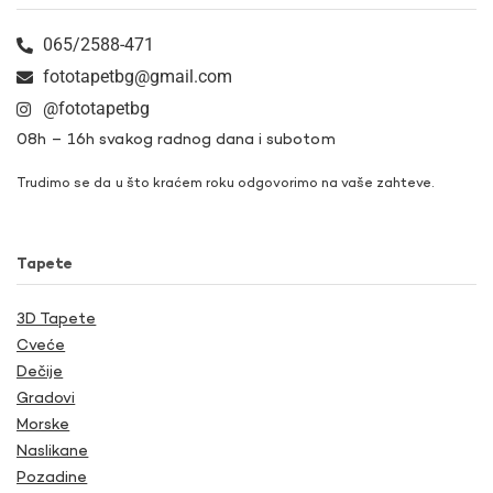
065/2588-471
fototapetbg@gmail.com
@fototapetbg
08h – 16h svakog radnog dana i subotom
Trudimo se da u što kraćem roku odgovorimo na vaše zahteve.
Tapete
3D Tapete
Cveće
Dečije
Gradovi
Morske
Naslikane
Pozadine