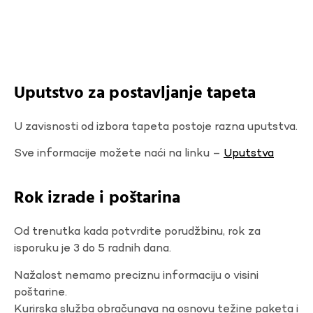
Uputstvo za postavljanje tapeta
U zavisnosti od izbora tapeta postoje razna uputstva.
Sve informacije možete naći na linku –
Uputstva
Rok izrade i poštarina
Od trenutka kada potvrdite porudžbinu, rok za
isporuku je 3 do 5 radnih dana.
Nažalost nemamo preciznu informaciju o visini
poštarine.
Kurirska služba obračunava na osnovu težine paketa i