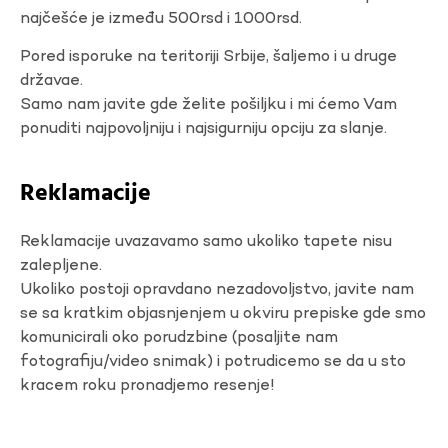
najčešće je između 500rsd i 1000rsd.
Pored isporuke na teritoriji Srbije, šaljemo i u druge
državae.
Samo nam javite gde želite pošiljku i mi ćemo Vam
ponuditi najpovoljniju i najsigurniju opciju za slanje.
Reklamacije
Reklamacije uvazavamo samo ukoliko tapete nisu
zalepljene.
Ukoliko postoji opravdano nezadovoljstvo, javite nam
se sa kratkim objasnjenjem u okviru prepiske gde smo
komunicirali oko porudzbine (posaljite nam
fotografiju/video snimak) i potrudicemo se da u sto
kracem roku pronadjemo resenje!