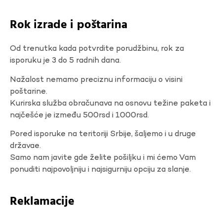
Rok izrade i poštarina
Od trenutka kada potvrdite porudžbinu, rok za
isporuku je 3 do 5 radnih dana.
Nažalost nemamo preciznu informaciju o visini
poštarine.
Kurirska služba obračunava na osnovu težine paketa i
najčešće je između 500rsd i 1000rsd.
Pored isporuke na teritoriji Srbije, šaljemo i u druge
državae.
Samo nam javite gde želite pošiljku i mi ćemo Vam
ponuditi najpovoljniju i najsigurniju opciju za slanje.
Reklamacije