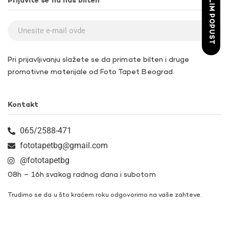
ŽELIM POPUST
Prijavite se na naš bilten
Pri prijavljivanju slažete se da primate bilten i druge
promotivne materijale od Foto Tapet Beograd.
Kontakt
065/2588-471
fototapetbg@gmail.com
@fototapetbg
08h – 16h svakog radnog dana i subotom
Trudimo se da u što kraćem roku odgovorimo na vaše zahteve.