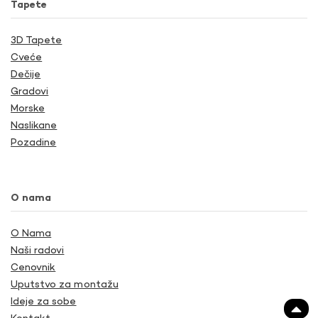
Tapete
3D Tapete
Cveće
Dečije
Gradovi
Morske
Naslikane
Pozadine
O nama
O Nama
Naši radovi
Cenovnik
Uputstvo za montažu
Ideje za sobe