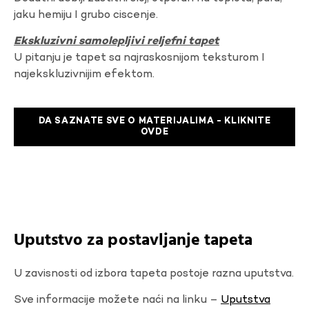
jaku hemiju I grubo ciscenje.
Ekskluzivni samolepljivi reljefni tapet
U pitanju je tapet sa najraskosnijom teksturom I
najekskluzivnijim efektom.
DA SAZNATE SVE O MATERIJALIMA - KLIKNITE
OVDE
Uputstvo za postavljanje tapeta
U zavisnosti od izbora tapeta postoje razna uputstva.
Sve informacije možete naći na linku –
Uputstva