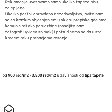
Reklamacije uvazavamo samo ukoliko tapete nisu
zalepljene.
Ukoliko postoji opravdano nezadovoljstvo, javite nam
se sa kratkim objasnjenjem u okviru prepiske gde smo
komunicirali oko porudzbine (posaljite nam
fotografiju/video snimak) i potrudicemo se da u sto
kracem roku pronadjemo resenje!
900
rsd
-
3.800
rsd
u zavisnosti od
tipa tapete