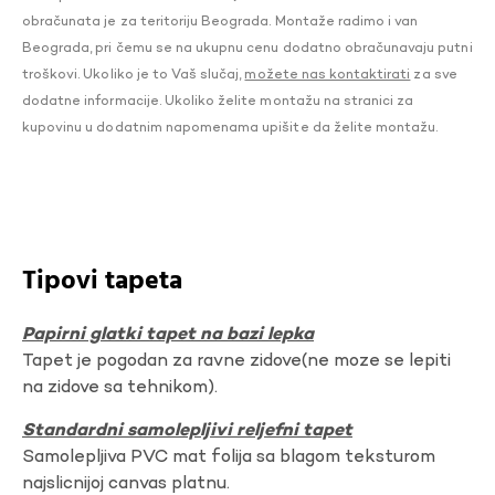
obračunata je za teritoriju Beograda. Montaže radimo i van
Beograda, pri čemu se na ukupnu cenu dodatno obračunavaju putni
troškovi. Ukoliko je to Vaš slučaj,
možete nas kontaktirati
za sve
dodatne informacije. Ukoliko želite montažu na stranici za
kupovinu u dodatnim napomenama upišite da želite montažu.
Tipovi tapeta
Papirni glatki tapet na bazi lepka
Tapet je pogodan za ravne zidove(ne moze se lepiti
na zidove sa tehnikom).
Standardni samolepljivi reljefni tapet
Samolepljiva PVC mat folija sa blagom teksturom
najslicnijoj canvas platnu.