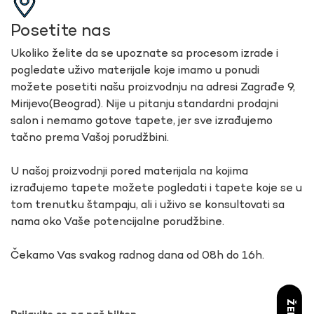
Posetite nas
Ukoliko želite da se upoznate sa procesom izrade i
pogledate uživo materijale koje imamo u ponudi
možete posetiti našu proizvodnju na adresi Zagrađe 9,
Mirijevo(Beograd). Nije u pitanju standardni prodajni
salon i nemamo gotove tapete, jer sve izrađujemo
tačno prema Vašoj porudžbini.
U našoj proizvodnji pored materijala na kojima
izrađujemo tapete možete pogledati i tapete koje se u
tom trenutku štampaju, ali i uživo se konsultovati sa
nama oko Vaše potencijalne porudžbine.
Čekamo Vas svakog radnog dana od 08h do 16h.