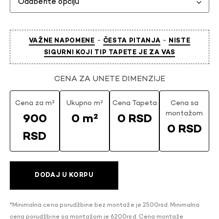
-
-
VAŽNE NAPOMENE
ČESTA PITANJA
NISTE
SIGURNI KOJI TIP TAPETE JE ZA VAS
CENA ZA UNETE DIMENZIJE
Cena za m²
Ukupno m²
Cena Tapeta
Cena sa
montažom
900
0 m²
0 RSD
0 RSD
RSD
DODAJ U KORPU
*Minimalna cena porudžbine bez montaže je 2500rsd. Minimalna
cena porudžbine sa montažom je 6200rsd. Cena montaže