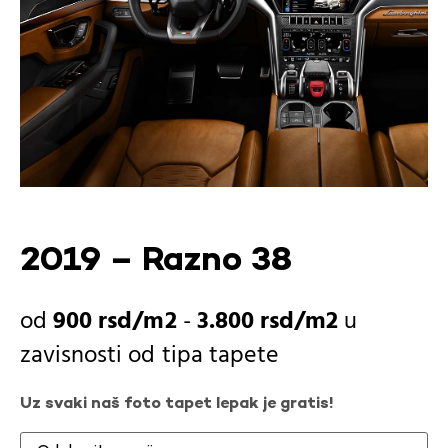
2019 – Razno 38
900
rsd
-
3.800
rsd
u
zavisnosti od
tipa tapete
Uz svaki naš foto tapet lepak je gratis!