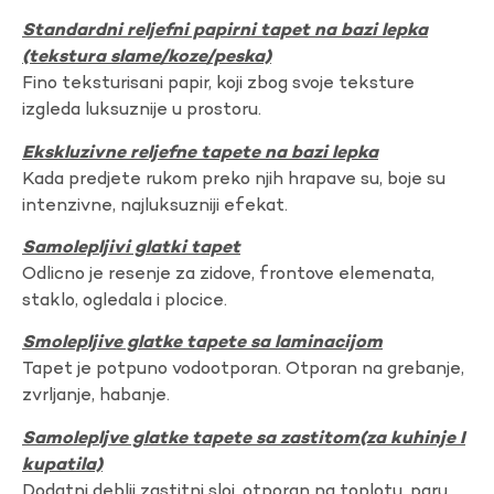
Standardni reljefni papirni tapet na bazi lepka
(tekstura slame/koze/peska)
Fino teksturisani papir, koji zbog svoje teksture
izgleda luksuznije u prostoru.
Ekskluzivne reljefne tapete na bazi lepka
Kada predjete rukom preko njih hrapave su, boje su
intenzivne, najluksuzniji efekat.
Samolepljivi glatki tapet
Odlicno je resenje za zidove, frontove elemenata,
staklo, ogledala i plocice.
Smolepljive glatke tapete sa laminacijom
Tapet je potpuno vodootporan. Otporan na grebanje,
zvrljanje, habanje.
Samolepljve glatke tapete sa zastitom(za kuhinje I
kupatila)
Dodatni deblji zastitni sloj, otporan na toplotu, paru,