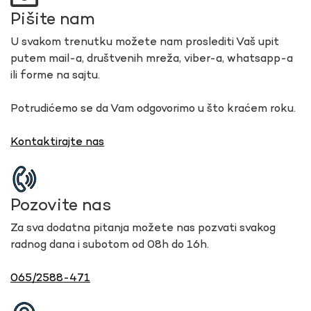
Pišite nam
U svakom trenutku možete nam proslediti Vaš upit
putem mail-a, društvenih mreža, viber-a, whatsapp-a
ili forme na sajtu.
Potrudićemo se da Vam odgovorimo u što kraćem roku.
Kontaktirajte nas
Pozovite nas
Za sva dodatna pitanja možete nas pozvati svakog
radnog dana i subotom od 08h do 16h.
065/2588-471