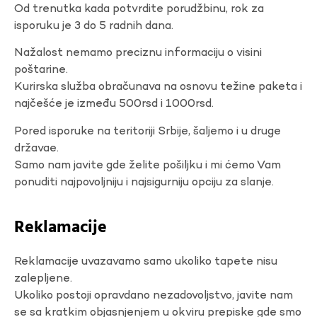
Od trenutka kada potvrdite porudžbinu, rok za
isporuku je 3 do 5 radnih dana.
Nažalost nemamo preciznu informaciju o visini
poštarine.
Kurirska služba obračunava na osnovu težine paketa i
najčešće je između 500rsd i 1000rsd.
Pored isporuke na teritoriji Srbije, šaljemo i u druge
državae.
Samo nam javite gde želite pošiljku i mi ćemo Vam
ponuditi najpovoljniju i najsigurniju opciju za slanje.
Reklamacije
Reklamacije uvazavamo samo ukoliko tapete nisu
zalepljene.
Ukoliko postoji opravdano nezadovoljstvo, javite nam
se sa kratkim objasnjenjem u okviru prepiske gde smo