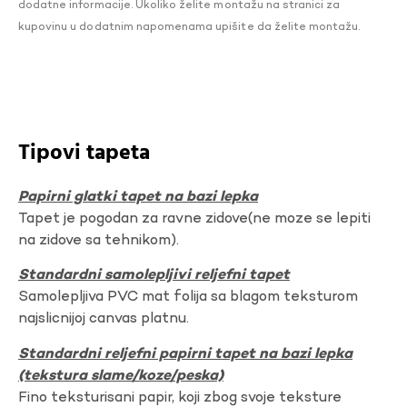
dodatne informacije. Ukoliko želite montažu na stranici za
kupovinu u dodatnim napomenama upišite da želite montažu.
Tipovi tapeta
Papirni glatki tapet na bazi lepka
Tapet je pogodan za ravne zidove(ne moze se lepiti
na zidove sa tehnikom).
Standardni samolepljivi reljefni tapet
Samolepljiva PVC mat folija sa blagom teksturom
najslicnijoj canvas platnu.
Standardni reljefni papirni tapet na bazi lepka
(tekstura slame/koze/peska)
Fino teksturisani papir, koji zbog svoje teksture