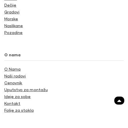
Dečije
Gradovi
Morske
Naslikane
Pozadine
O nama
O Nama
Naši radovi
Cenovnik
Uputstvo za montažu
Ideje za sobe
Kontakt
Folije za stakla