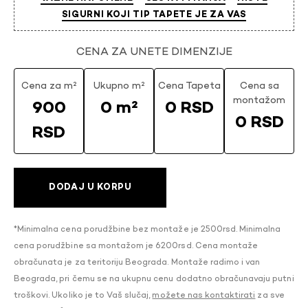
SIGURNI KOJI TIP TAPETE JE ZA VAS
CENA ZA UNETE DIMENZIJE
Cena za m²
Ukupno m²
Cena Tapeta
Cena sa
montažom
900
0 m²
0 RSD
0 RSD
RSD
DODAJ U KORPU
*Minimalna cena porudžbine bez montaže je 2500rsd. Minimalna
cena porudžbine sa montažom je 6200rsd. Cena montaže
obračunata je za teritoriju Beograda. Montaže radimo i van
Beograda, pri čemu se na ukupnu cenu dodatno obračunavaju putni
troškovi. Ukoliko je to Vaš slučaj,
možete nas kontaktirati
za sve