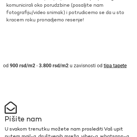
komunicirali oko porudzbine (posaljite nam
fotografiju/video snimak) i potrudicemo se da u sto
kracem roku pronadjemo resenje!
900
rsd
-
3.800
rsd
u zavisnosti od
tipa tapete
Pišite nam
U svakom trenutku možete nam proslediti Vaš upit
putem mail-a, društvenih mreža, viber-a, whatsapp-a