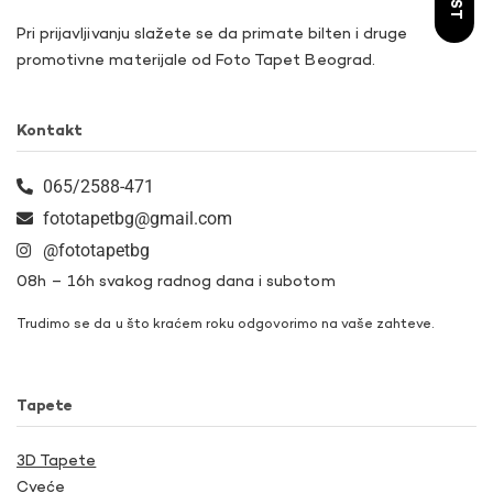
Pri prijavljivanju slažete se da primate bilten i druge
promotivne materijale od Foto Tapet Beograd.
Kontakt
065/2588-471
fototapetbg@gmail.com
@fototapetbg
08h – 16h svakog radnog dana i subotom
Trudimo se da u što kraćem roku odgovorimo na vaše zahteve.
Tapete
3D Tapete
Cveće