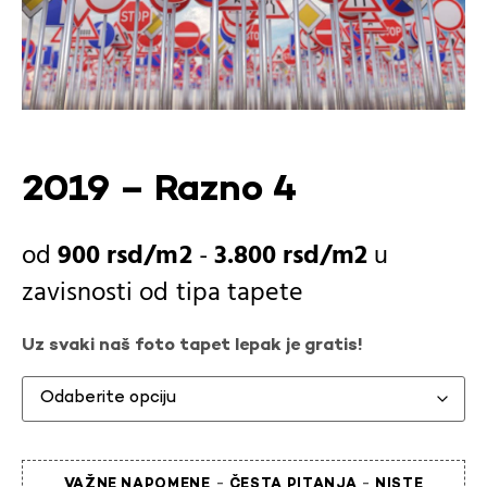
2019 – Razno 4
900
rsd
-
3.800
rsd
u
zavisnosti od
tipa tapete
Uz svaki naš foto tapet lepak je gratis!
-
-
VAŽNE NAPOMENE
ČESTA PITANJA
NISTE