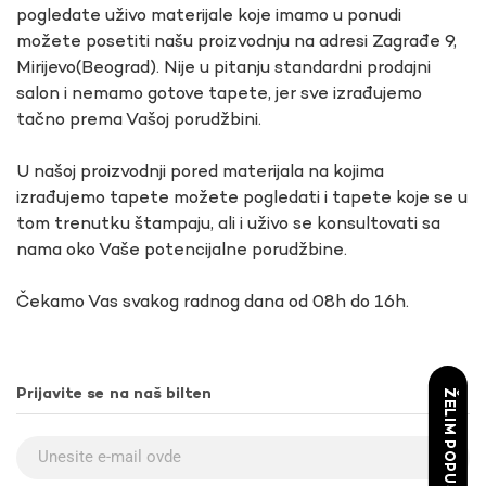
pogledate uživo materijale koje imamo u ponudi
možete posetiti našu proizvodnju na adresi Zagrađe 9,
Mirijevo(Beograd). Nije u pitanju standardni prodajni
salon i nemamo gotove tapete, jer sve izrađujemo
tačno prema Vašoj porudžbini.
U našoj proizvodnji pored materijala na kojima
izrađujemo tapete možete pogledati i tapete koje se u
tom trenutku štampaju, ali i uživo se konsultovati sa
nama oko Vaše potencijalne porudžbine.
Čekamo Vas svakog radnog dana od 08h do 16h.
Prijavite se na naš bilten
ŽELIM POPUST