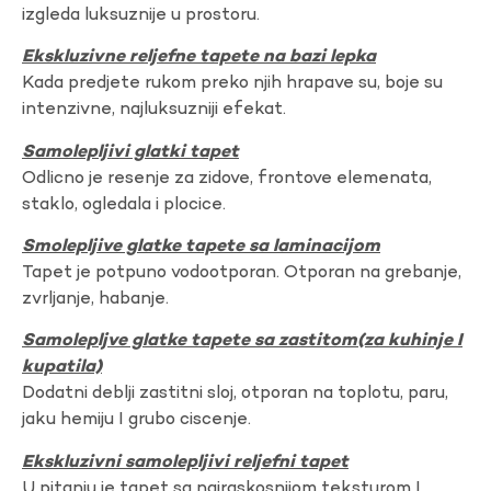
izgleda luksuznije u prostoru.
Ekskluzivne reljefne tapete na bazi lepka
Kada predjete rukom preko njih hrapave su, boje su
intenzivne, najluksuzniji efekat.
Samolepljivi glatki tapet
Odlicno je resenje za zidove, frontove elemenata,
staklo, ogledala i plocice.
Smolepljive glatke tapete sa laminacijom
Tapet je potpuno vodootporan. Otporan na grebanje,
zvrljanje, habanje.
Samolepljve glatke tapete sa zastitom(za kuhinje I
kupatila)
Dodatni deblji zastitni sloj, otporan na toplotu, paru,
jaku hemiju I grubo ciscenje.
Ekskluzivni samolepljivi reljefni tapet
U pitanju je tapet sa najraskosnijom teksturom I