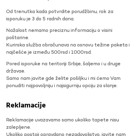
Od trenutka kada potvrdite porudžbinu, rok za
isporuku je 3 do 5 radnih dana.
Nažalost nemamo preciznu informaciju o visini
poštarine.
Kurirska služba obračunava na osnovu težine paketa i
najčešće je između 500rsd i 1000rsd.
Pored isporuke na teritoriji Srbije, šaljemo i u druge
državae.
Samo nam javite gde želite pošiljku i mi ćemo Vam
ponuditi najpovoljniju i najsigurniju opciju za slanje.
Reklamacije
Reklamacije uvazavamo samo ukoliko tapete nisu
zalepljene.
Ukoliko postoji opravdano nezadovoljstvo, javite nam