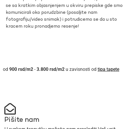
se sa kratkim objasnjenjem u okviru prepiske gde smo
komunicirali oko porudzbine (posaljite nam
fotografiju/video snimak) i potrudicemo se da u sto
kracem roku pronadjemo resenje!
900
rsd
-
3.800
rsd
u zavisnosti od
tipa tapete
Pišite nam