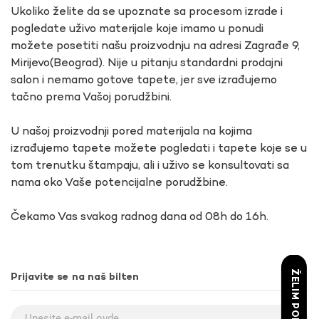
Ukoliko želite da se upoznate sa procesom izrade i
pogledate uživo materijale koje imamo u ponudi
možete posetiti našu proizvodnju na adresi Zagrađe 9,
Mirijevo(Beograd). Nije u pitanju standardni prodajni
salon i nemamo gotove tapete, jer sve izrađujemo
tačno prema Vašoj porudžbini.
U našoj proizvodnji pored materijala na kojima
izrađujemo tapete možete pogledati i tapete koje se u
tom trenutku štampaju, ali i uživo se konsultovati sa
nama oko Vaše potencijalne porudžbine.
Čekamo Vas svakog radnog dana od 08h do 16h.
ŽELIM POPUST
Prijavite se na naš bilten