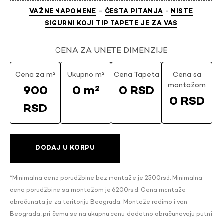
-
-
VAŽNE NAPOMENE
ČESTA PITANJA
NISTE
SIGURNI KOJI TIP TAPETE JE ZA VAS
CENA ZA UNETE DIMENZIJE
Cena za m²
Ukupno m²
Cena Tapeta
Cena sa
montažom
900
0 m²
0 RSD
0 RSD
RSD
DODAJ U KORPU
*Minimalna cena porudžbine bez montaže je 2500rsd. Minimalna
cena porudžbine sa montažom je 6200rsd. Cena montaže
obračunata je za teritoriju Beograda. Montaže radimo i van
Beograda, pri čemu se na ukupnu cenu dodatno obračunavaju putni