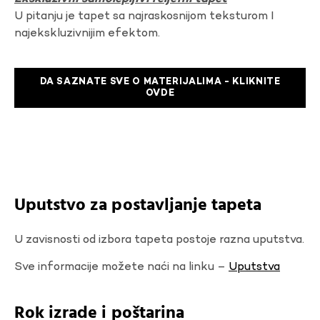
U pitanju je tapet sa najraskosnijom teksturom I
najekskluzivnijim efektom.
DA SAZNATE SVE O MATERIJALIMA - KLIKNITE
OVDE
Uputstvo za postavljanje tapeta
U zavisnosti od izbora tapeta postoje razna uputstva.
Sve informacije možete naći na linku –
Uputstva
Rok izrade i poštarina