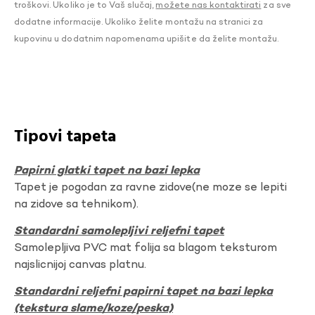
troškovi. Ukoliko je to Vaš slučaj,
možete nas kontaktirati
za sve
dodatne informacije. Ukoliko želite montažu na stranici za
kupovinu u dodatnim napomenama upišite da želite montažu.
Tipovi tapeta
Papirni glatki tapet na bazi lepka
Tapet je pogodan za ravne zidove(ne moze se lepiti
na zidove sa tehnikom).
Standardni samolepljivi reljefni tapet
Samolepljiva PVC mat folija sa blagom teksturom
najslicnijoj canvas platnu.
Standardni reljefni papirni tapet na bazi lepka
(tekstura slame/koze/peska)