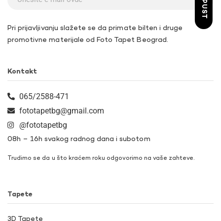
Pri prijavljivanju slažete se da primate bilten i druge
promotivne materijale od Foto Tapet Beograd.
Kontakt
065/2588-471
fototapetbg@gmail.com
@fototapetbg
08h – 16h svakog radnog dana i subotom
Trudimo se da u što kraćem roku odgovorimo na vaše zahteve.
Tapete
3D Tapete