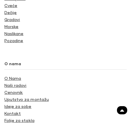
Cveće
Dečije
Gradovi
Morske
Naslikane
Pozadine
O nama
O Nama
Naši radovi
Cenovnik
Uputstvo za montažu
Ideje za sobe
Kontakt
Folije za stakla