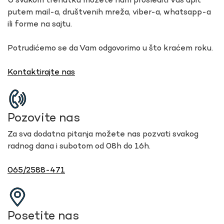
U svakom trenutku možete nam proslediti Vaš upit
putem mail-a, društvenih mreža, viber-a, whatsapp-a
ili forme na sajtu.
Potrudićemo se da Vam odgovorimo u što kraćem roku.
Kontaktirajte nas
Pozovite nas
Za sva dodatna pitanja možete nas pozvati svakog
radnog dana i subotom od 08h do 16h.
065/2588-471
Posetite nas