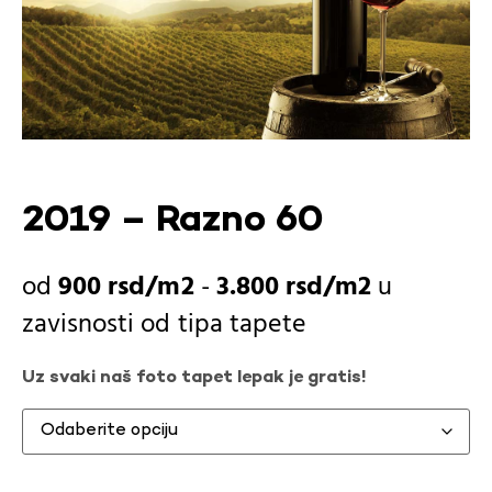
2019 – Razno 60
900
rsd
-
3.800
rsd
u
zavisnosti od
tipa tapete
Uz svaki naš foto tapet lepak je gratis!