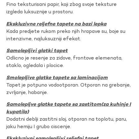
Fino teksturisani papir, koji zbog svoje teksture
izgleda luksuznije u prostoru.
Ekskluzivne reljefne tapete na bazi lepka
Kada predjete rukom preko njih hrapave su, boje su
intenzivne, najluksuzniji efekat.
Samolepljivi glatki tapet
Odlicno je resenje za zidove, frontove elemenata,
staklo, ogledala i plocice.
Smolepljive glatke tapete sa laminacijom
Tapet je potpuno vodootporan. Otporan na grebanje,
zvrljanje, habanje.
Samolepljve glatke tapete sa zastitom(za kuhinje I
kupatila)
Dodatni deblji zastitni sloj, otporan na toplotu, paru,
jaku hemiju I grubo ciscenje.
Ekskluzivni samolepljivi reljefni tapet