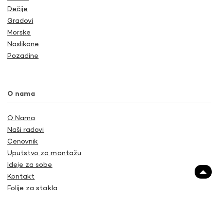
Dečije
Gradovi
Morske
Naslikane
Pozadine
O nama
O Nama
Naši radovi
Cenovnik
Uputstvo za montažu
Ideje za sobe
Kontakt
Folije za stakla