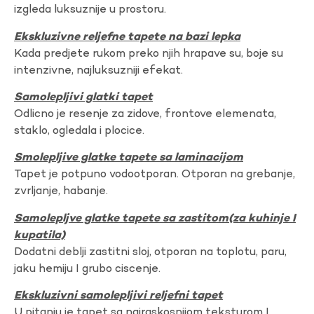
izgleda luksuznije u prostoru.
Ekskluzivne reljefne tapete na bazi lepka
Kada predjete rukom preko njih hrapave su, boje su
intenzivne, najluksuzniji efekat.
Samolepljivi glatki tapet
Odlicno je resenje za zidove, frontove elemenata,
staklo, ogledala i plocice.
Smolepljive glatke tapete sa laminacijom
Tapet je potpuno vodootporan. Otporan na grebanje,
zvrljanje, habanje.
Samolepljve glatke tapete sa zastitom(za kuhinje I
kupatila)
Dodatni deblji zastitni sloj, otporan na toplotu, paru,
jaku hemiju I grubo ciscenje.
Ekskluzivni samolepljivi reljefni tapet
U pitanju je tapet sa najraskosnijom teksturom I