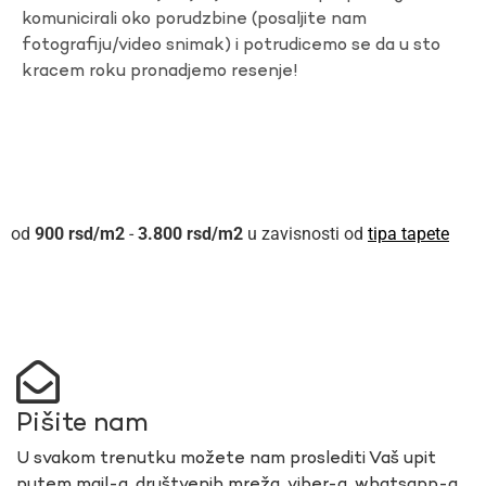
komunicirali oko porudzbine (posaljite nam
fotografiju/video snimak) i potrudicemo se da u sto
kracem roku pronadjemo resenje!
900
rsd
-
3.800
rsd
u zavisnosti od
tipa tapete
Pišite nam
U svakom trenutku možete nam proslediti Vaš upit
putem mail-a, društvenih mreža, viber-a, whatsapp-a