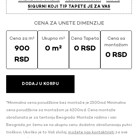
SIGURNI KOJI TIP TAPETE JE ZA VAS
CENA ZA UNETE DIMENZIJE
Cena za m²
Ukupno m²
Cena Tapeta
Cena sa
montažom
900
0 m²
0 RSD
0 RSD
RSD
DODAJ U KORPU
*Minimalna cena porudžbine bez montaže je 2500rsd. Minimalna
cena porudžbine sa montažom je 6200rsd. Cena montaže
obračunata je za teritoriju Beograda. Montaže radimo i van
Beograda, pri čemu se na ukupnu cenu dodatno obračunavaju putni
troškovi. Ukoliko je to Vaš slučaj,
možete nas kontaktirati
za sve