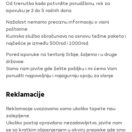
Od trenutka kada potvrdite porudžbinu, rok za
isporuku je 3 do 5 radnih dana.
Nažalost nemamo preciznu informaciju o visini
poštarine.
Kurirska služba obračunava na osnovu težine paketa i
najčešće je između 500rsd i 1000rsd.
Pored isporuke na teritoriji Srbije, šaljemo i u druge
državae.
Samo nam javite gde želite pošiljku i mi ćemo Vam
ponuditi najpovoljniju i najsigurniju opciju za slanje.
Reklamacije
Reklamacije uvazavamo samo ukoliko tapete nisu
zalepljene.
Ukoliko postoji opravdano nezadovoljstvo, javite nam
se sa kratkim objasnjenjem u okviru prepiske gde smo