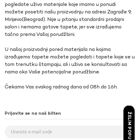
pogledate uživo materijale koje imamo u ponudi
možete posetiti našu proizvodnju na adresi Zagrađe 9,
Mirijevo(Beograd). Nije u pitanju standardni prodajni
salon i nemamo gotove tapete, jer sve izrađujemo
tačno prema Vašoj porudžbini.
U našoj proizvodnji pored materijala na kojima
izrađujemo tapete možete pogledati i tapete koje se u
tom trenutku štampaju, ali i uživo se konsultovati sa
nama oko Vaše potencijalne porudžbine.
Čekamo Vas svakog radnog dana od 08h do 16h.
Prijavite se na naš bilten
ŽELIM POPUST