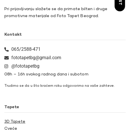
Pri prijavljivanju slažete se da primate bilten i druge
promotivne materijale od Foto Tapet Beograd.
Kontakt
065/2588-471
fototapetbg@gmail.com
@fototapetbg
08h – 16h svakog radnog dana i subotom
Trudimo se da u što kraćem roku odgovorimo na vaše zahteve.
Tapete
3D Tapete
Cveće