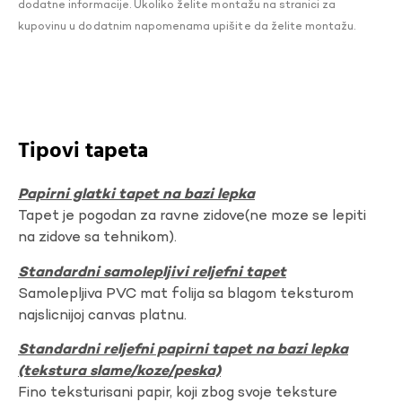
dodatne informacije. Ukoliko želite montažu na stranici za
kupovinu u dodatnim napomenama upišite da želite montažu.
Tipovi tapeta
Papirni glatki tapet na bazi lepka
Tapet je pogodan za ravne zidove(ne moze se lepiti
na zidove sa tehnikom).
Standardni samolepljivi reljefni tapet
Samolepljiva PVC mat folija sa blagom teksturom
najslicnijoj canvas platnu.
Standardni reljefni papirni tapet na bazi lepka
(tekstura slame/koze/peska)
Fino teksturisani papir, koji zbog svoje teksture