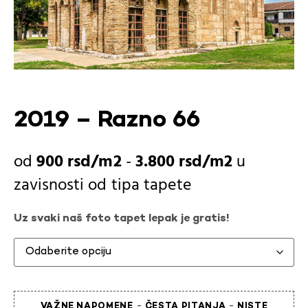
2019 – Razno 66
900
rsd
-
3.800
rsd
u
zavisnosti od
tipa tapete
Uz svaki naš foto tapet lepak je gratis!
-
-
VAŽNE NAPOMENE
ČESTA PITANJA
NISTE