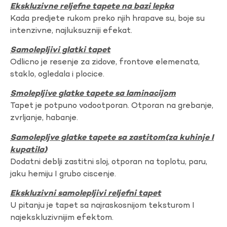
Ekskluzivne reljefne tapete na bazi lepka
Kada predjete rukom preko njih hrapave su, boje su
intenzivne, najluksuzniji efekat.
Samolepljivi glatki tapet
Odlicno je resenje za zidove, frontove elemenata,
staklo, ogledala i plocice.
Smolepljive glatke tapete sa laminacijom
Tapet je potpuno vodootporan. Otporan na grebanje,
zvrljanje, habanje.
Samolepljve glatke tapete sa zastitom(za kuhinje I
kupatila)
Dodatni deblji zastitni sloj, otporan na toplotu, paru,
jaku hemiju I grubo ciscenje.
Ekskluzivni samolepljivi reljefni tapet
U pitanju je tapet sa najraskosnijom teksturom I
najekskluzivnijim efektom.