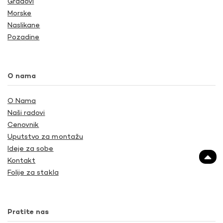
Gradovi
Morske
Naslikane
Pozadine
O nama
O Nama
Naši radovi
Cenovnik
Uputstvo za montažu
Ideje za sobe
Kontakt
Folije za stakla
Pratite nas