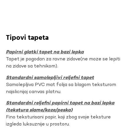
Tipovi tapeta
Papirni glatki tapet na bazi lepka
Tapet je pogodan za ravne zidove(ne moze se lepiti
na zidove sa tehnikom).
Standardni samolepljivi reljefni tapet
Samolepljiva PVC mat folija sa blagom teksturom
najslicnijoj canvas platnu.
Standardni reljefni papirni tapet na bazi lepka
(tekstura slame/koze/peska)
Fino teksturisani papir, koji zbog svoje teksture
izgleda luksuznije u prostoru.