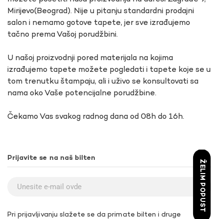
Mirijevo(Beograd). Nije u pitanju standardni prodajni
salon i nemamo gotove tapete, jer sve izrađujemo
tačno prema Vašoj porudžbini.
U našoj proizvodnji pored materijala na kojima
izrađujemo tapete možete pogledati i tapete koje se u
tom trenutku štampaju, ali i uživo se konsultovati sa
nama oko Vaše potencijalne porudžbine.
Čekamo Vas svakog radnog dana od 08h do 16h.
Prijavite se na naš bilten
ŽELIM POPUST
Pri prijavljivanju slažete se da primate bilten i druge