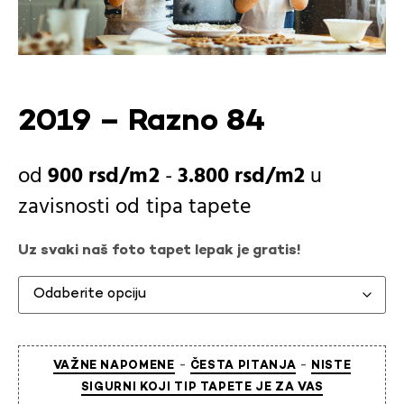
2019 – Razno 84
900
rsd
-
3.800
rsd
u
zavisnosti od
tipa tapete
Uz svaki naš foto tapet lepak je gratis!
-
-
VAŽNE NAPOMENE
ČESTA PITANJA
NISTE
SIGURNI KOJI TIP TAPETE JE ZA VAS