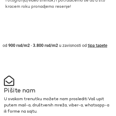
fotografiju/video snimak) i potrudicemo se da u sto
kracem roku pronadjemo resenje!
900
rsd
-
3.800
rsd
u zavisnosti od
tipa tapete
Pišite nam
U svakom trenutku možete nam proslediti Vaš upit
putem mail-a, društvenih mreža, viber-a, whatsapp-a
ili forme na sajtu.