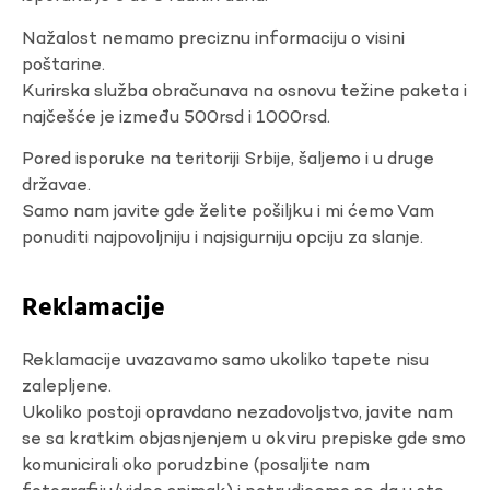
Nažalost nemamo preciznu informaciju o visini
poštarine.
Kurirska služba obračunava na osnovu težine paketa i
najčešće je između 500rsd i 1000rsd.
Pored isporuke na teritoriji Srbije, šaljemo i u druge
državae.
Samo nam javite gde želite pošiljku i mi ćemo Vam
ponuditi najpovoljniju i najsigurniju opciju za slanje.
Reklamacije
Reklamacije uvazavamo samo ukoliko tapete nisu
zalepljene.
Ukoliko postoji opravdano nezadovoljstvo, javite nam
se sa kratkim objasnjenjem u okviru prepiske gde smo
komunicirali oko porudzbine (posaljite nam