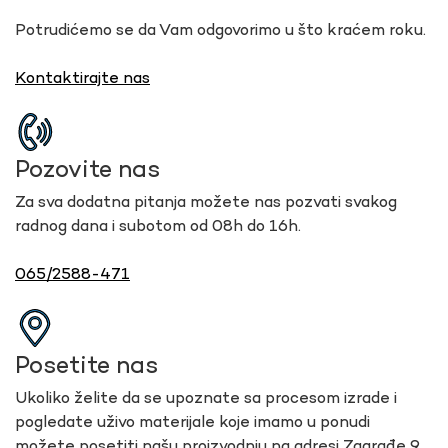
Potrudićemo se da Vam odgovorimo u što kraćem roku.
Kontaktirajte nas
Pozovite nas
Za sva dodatna pitanja možete nas pozvati svakog
radnog dana i subotom od 08h do 16h.
065/2588-471
Posetite nas
Ukoliko želite da se upoznate sa procesom izrade i
pogledate uživo materijale koje imamo u ponudi
možete posetiti našu proizvodnju na adresi Zagrađe 9,