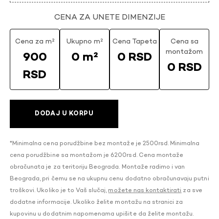
CENA ZA UNETE DIMENZIJE
Cena za m²
Ukupno m²
Cena Tapeta
Cena sa
montažom
900
0 m²
0 RSD
0 RSD
RSD
DODAJ U KORPU
*Minimalna cena porudžbine bez montaže je 2500rsd. Minimalna
cena porudžbine sa montažom je 6200rsd. Cena montaže
obračunata je za teritoriju Beograda. Montaže radimo i van
Beograda, pri čemu se na ukupnu cenu dodatno obračunavaju putni
troškovi. Ukoliko je to Vaš slučaj,
možete nas kontaktirati
za sve
dodatne informacije. Ukoliko želite montažu na stranici za
kupovinu u dodatnim napomenama upišite da želite montažu.