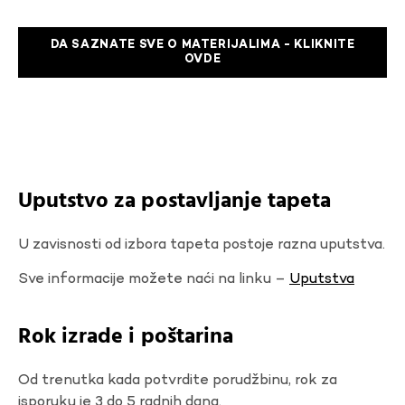
DA SAZNATE SVE O MATERIJALIMA - KLIKNITE
OVDE
Uputstvo za postavljanje tapeta
U zavisnosti od izbora tapeta postoje razna uputstva.
Sve informacije možete naći na linku –
Uputstva
Rok izrade i poštarina
Od trenutka kada potvrdite porudžbinu, rok za
isporuku je 3 do 5 radnih dana.