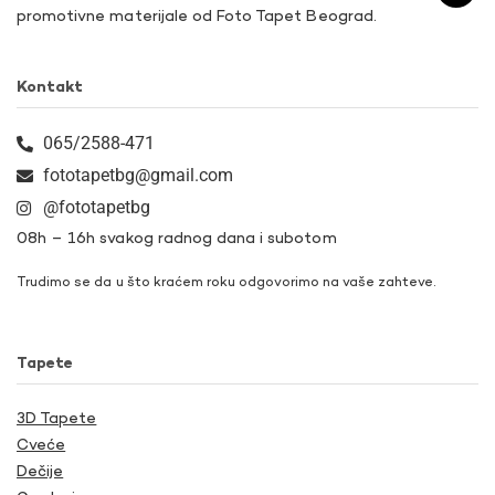
promotivne materijale od Foto Tapet Beograd.
Kontakt
065/2588-471
fototapetbg@gmail.com
@fototapetbg
08h – 16h svakog radnog dana i subotom
Trudimo se da u što kraćem roku odgovorimo na vaše zahteve.
Tapete
3D Tapete
Cveće
Dečije