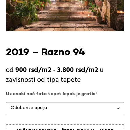
2019 – Razno 94
900
rsd
-
3.800
rsd
u
zavisnosti od
tipa tapete
Uz svaki naš foto tapet lepak je gratis!