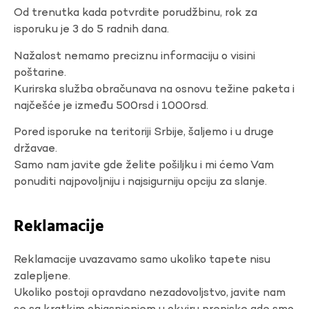
Od trenutka kada potvrdite porudžbinu, rok za
isporuku je 3 do 5 radnih dana.
Nažalost nemamo preciznu informaciju o visini
poštarine.
Kurirska služba obračunava na osnovu težine paketa i
najčešće je između 500rsd i 1000rsd.
Pored isporuke na teritoriji Srbije, šaljemo i u druge
državae.
Samo nam javite gde želite pošiljku i mi ćemo Vam
ponuditi najpovoljniju i najsigurniju opciju za slanje.
Reklamacije
Reklamacije uvazavamo samo ukoliko tapete nisu
zalepljene.
Ukoliko postoji opravdano nezadovoljstvo, javite nam