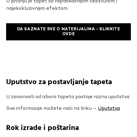
U pitanju je tapet sa najraskosnijom teksturom I
najekskluzivnijim efektom.
DA SAZNATE SVE O MATERIJALIMA - KLIKNITE
OVDE
Uputstvo za postavljanje tapeta
U zavisnosti od izbora tapeta postoje razna uputstva.
Sve informacije možete naći na linku –
Uputstva
Rok izrade i poštarina