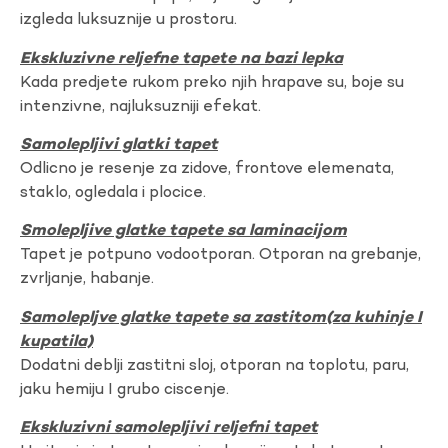
izgleda luksuznije u prostoru.
Ekskluzivne reljefne tapete na bazi lepka
Kada predjete rukom preko njih hrapave su, boje su
intenzivne, najluksuzniji efekat.
Samolepljivi glatki tapet
Odlicno je resenje za zidove, frontove elemenata,
staklo, ogledala i plocice.
Smolepljive glatke tapete sa laminacijom
Tapet je potpuno vodootporan. Otporan na grebanje,
zvrljanje, habanje.
Samolepljve glatke tapete sa zastitom(za kuhinje I
kupatila)
Dodatni deblji zastitni sloj, otporan na toplotu, paru,
jaku hemiju I grubo ciscenje.
Ekskluzivni samolepljivi reljefni tapet