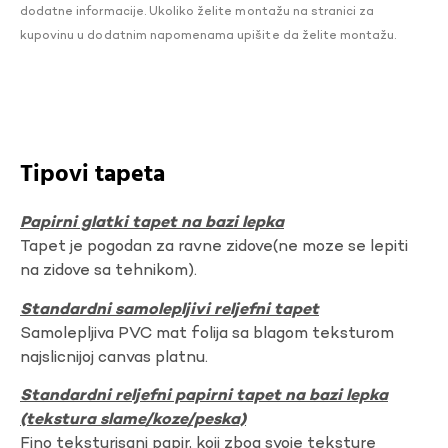
dodatne informacije. Ukoliko želite montažu na stranici za
kupovinu u dodatnim napomenama upišite da želite montažu.
Tipovi tapeta
Papirni glatki tapet na bazi lepka
Tapet je pogodan za ravne zidove(ne moze se lepiti
na zidove sa tehnikom).
Standardni samolepljivi reljefni tapet
Samolepljiva PVC mat folija sa blagom teksturom
najslicnijoj canvas platnu.
Standardni reljefni papirni tapet na bazi lepka
(tekstura slame/koze/peska)
Fino teksturisani papir, koji zbog svoje teksture