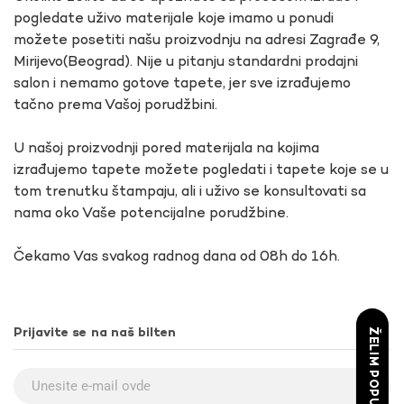
pogledate uživo materijale koje imamo u ponudi
možete posetiti našu proizvodnju na adresi Zagrađe 9,
Mirijevo(Beograd). Nije u pitanju standardni prodajni
salon i nemamo gotove tapete, jer sve izrađujemo
tačno prema Vašoj porudžbini.
U našoj proizvodnji pored materijala na kojima
izrađujemo tapete možete pogledati i tapete koje se u
tom trenutku štampaju, ali i uživo se konsultovati sa
nama oko Vaše potencijalne porudžbine.
Čekamo Vas svakog radnog dana od 08h do 16h.
ŽELIM POPUST
Prijavite se na naš bilten