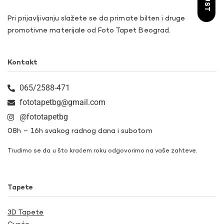
Pri prijavljivanju slažete se da primate bilten i druge
promotivne materijale od Foto Tapet Beograd.
Kontakt
065/2588-471
fototapetbg@gmail.com
@fototapetbg
08h – 16h svakog radnog dana i subotom
Trudimo se da u što kraćem roku odgovorimo na vaše zahteve.
Tapete
3D Tapete