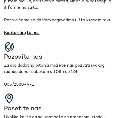
putem mail-a, društvenih mreža, viber-a, whatsapp-a
ili forme na sajtu.
Potrudićemo se da Vam odgovorimo u što kraćem roku.
Kontaktirajte nas
Pozovite nas
Za sva dodatna pitanja možete nas pozvati svakog
radnog dana i subotom od 08h do 16h.
065/2588-471
Posetite nas
Ukoliko želite da se upoznate sa procesom izrade i