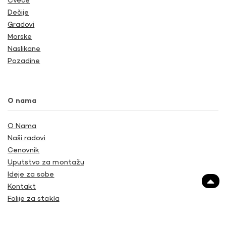
Cveće
Dečije
Gradovi
Morske
Naslikane
Pozadine
O nama
O Nama
Naši radovi
Cenovnik
Uputstvo za montažu
Ideje za sobe
Kontakt
Folije za stakla