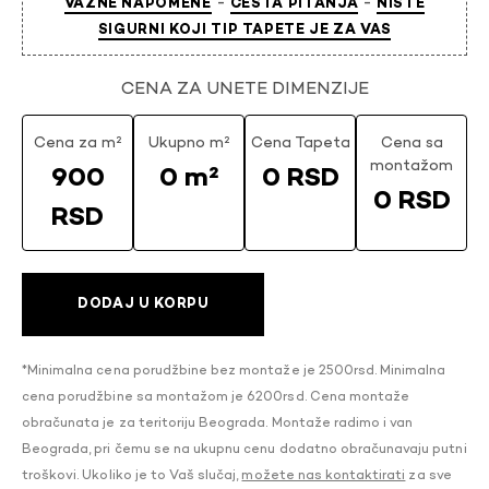
-
-
VAŽNE NAPOMENE
ČESTA PITANJA
NISTE
SIGURNI KOJI TIP TAPETE JE ZA VAS
CENA ZA UNETE DIMENZIJE
Cena za m²
Ukupno m²
Cena Tapeta
Cena sa
montažom
900
0 m²
0 RSD
0 RSD
RSD
DODAJ U KORPU
*Minimalna cena porudžbine bez montaže je 2500rsd. Minimalna
cena porudžbine sa montažom je 6200rsd. Cena montaže
obračunata je za teritoriju Beograda. Montaže radimo i van
Beograda, pri čemu se na ukupnu cenu dodatno obračunavaju putni
troškovi. Ukoliko je to Vaš slučaj,
možete nas kontaktirati
za sve