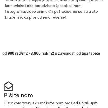
se sa kratkim objasnjenjem u okviru prepiske gde smo
komunicirali oko porudzbine (posaljite nam
fotografiju/video snimak) i potrudicemo se da u sto
kracem roku pronadjemo resenje!
900
rsd
-
3.800
rsd
u zavisnosti od
tipa tapete
Pišite nam
U svakom trenutku možete nam proslediti Vaš upit