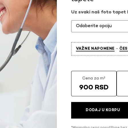
Uz svaki naš foto tapet l
-
VAŽNE NAPOMENE
ČES
Cena za m²
900 RSD
DODAJ U KORPU
*Minimalna cena porudžbine bez