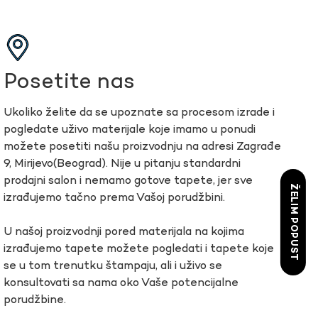
Posetite nas
Ukoliko želite da se upoznate sa procesom izrade i
pogledate uživo materijale koje imamo u ponudi
možete posetiti našu proizvodnju na adresi Zagrađe
9, Mirijevo(Beograd). Nije u pitanju standardni
prodajni salon i nemamo gotove tapete, jer sve
ŽELIM POPUST
izrađujemo tačno prema Vašoj porudžbini.
U našoj proizvodnji pored materijala na kojima
izrađujemo tapete možete pogledati i tapete koje
se u tom trenutku štampaju, ali i uživo se
konsultovati sa nama oko Vaše potencijalne
porudžbine.