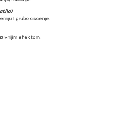
atila)
hemiju I grubo ciscenje.
uzivnijim efektom.