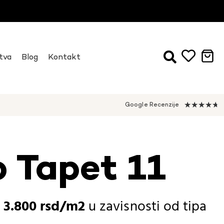
tva
Blog
Kontakt
★
★
★
★
★
Google Recenzije
 Tapet 11
-
3.800
rsd
u zavisnosti od
tipa