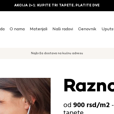
AKCIJA 2+1: KUPITE TRI TAPETE, PLATITE DVE
uda
O nama
Materijali
Naši radovi
Cenovnik
Uputs
Najbrža dostava na kućnu adresu
Razno
900
rsd
tapete