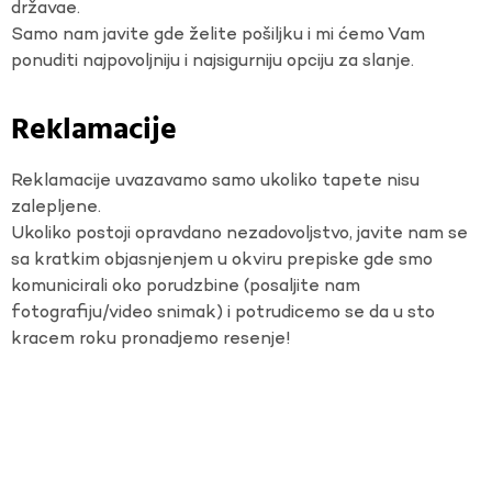
državae.
Samo nam javite gde želite pošiljku i mi ćemo Vam
ponuditi najpovoljniju i najsigurniju opciju za slanje.
Reklamacije
Reklamacije uvazavamo samo ukoliko tapete nisu
zalepljene.
Ukoliko postoji opravdano nezadovoljstvo, javite nam se
sa kratkim objasnjenjem u okviru prepiske gde smo
komunicirali oko porudzbine (posaljite nam
fotografiju/video snimak) i potrudicemo se da u sto
kracem roku pronadjemo resenje!