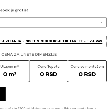
epak je gratis!
-
TA PITANJA
NISTE SIGURNI KOJI TIP TAPETE JE ZA VAS
CENA ZA UNETE DIMENZIJE
Ukupno m²
Cena Tapeta
Cena sa montažom
0 m²
0 RSD
0 RSD
 montaže je 2500rsd. Minimalna cena porudžbine sa montažom je