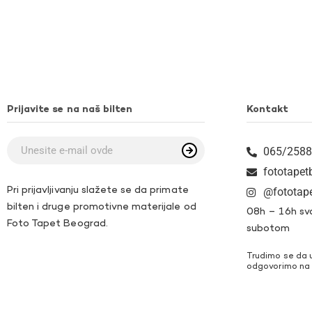
Prijavite se na naš bilten
Kontakt
065/2588
fototape
Pri prijavljivanju slažete se da primate
@fototap
bilten i druge promotivne materijale od
08h – 16h sv
Foto Tapet Beograd.
subotom
Trudimo se da 
odgovorimo na 