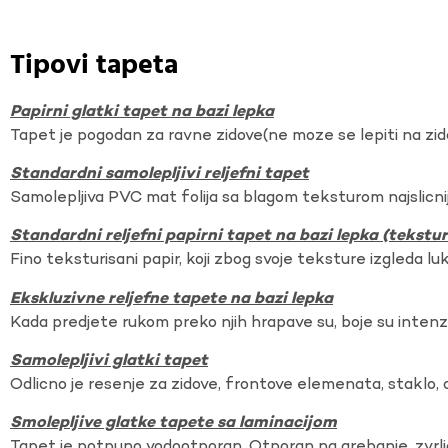
Tipovi tapeta
Papirni glatki tapet na bazi lepka
Tapet je pogodan za ravne zidove(ne moze se lepiti na zi
Standardni samolepljivi reljefni tapet
Samolepljiva PVC mat folija sa blagom teksturom najslicnij
Standardni reljefni papirni tapet na bazi lepka (tekst
Fino teksturisani papir, koji zbog svoje teksture izgleda lu
Ekskluzivne reljefne tapete na bazi lepka
Kada predjete rukom preko njih hrapave su, boje su intenzi
Samolepljivi glatki tapet
Odlicno je resenje za zidove, frontove elemenata, staklo, o
Smolepljive glatke tapete sa laminacijom
Tapet je potpuno vodootporan. Otporan na grebanje, zvrlj