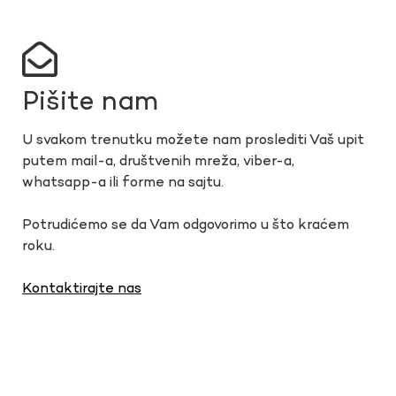
Pišite nam
U svakom trenutku možete nam proslediti Vaš upit
putem mail-a, društvenih mreža, viber-a,
whatsapp-a ili forme na sajtu.
Potrudićemo se da Vam odgovorimo u što kraćem
roku.
Kontaktirajte nas