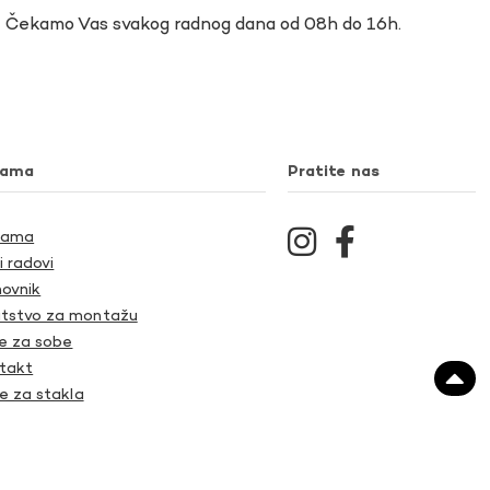
Čekamo Vas svakog radnog dana od 08h do 16h.
nama
Pratite nas
Nama
i radovi
ovnik
tstvo za montažu
je za sobe
takt
je za stakla