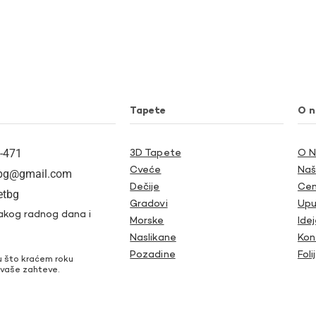
Tapete
O 
-471
3D Tapete
O 
Cveće
Naš
tbg@gmail.com
Dečije
Cen
etbg
Gradovi
Upu
akog radnog dana i
Morske
Ide
Naslikane
Kon
Pozadine
Foli
u što kraćem roku
vaše zahteve.