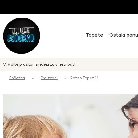
Tapete
Ostala pon
Vi vidite prostor, mi ideju za umetnost!
Početna
»
Proizvodi
»
Razno Tapet 11