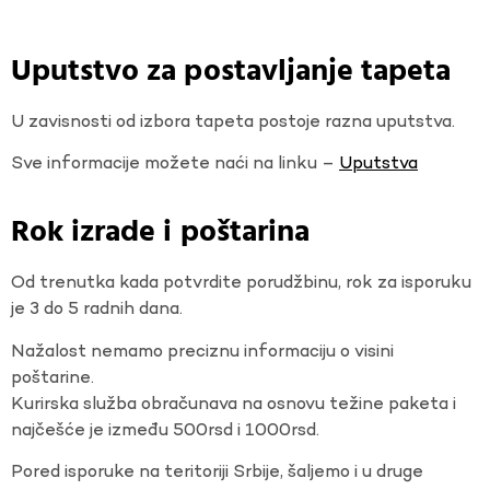
Uputstvo za postavljanje tapeta
U zavisnosti od izbora tapeta postoje razna uputstva.
Sve informacije možete naći na linku –
Uputstva
Rok izrade i poštarina
Od trenutka kada potvrdite porudžbinu, rok za isporuku
je 3 do 5 radnih dana.
Nažalost nemamo preciznu informaciju o visini
poštarine.
Kurirska služba obračunava na osnovu težine paketa i
najčešće je između 500rsd i 1000rsd.
Pored isporuke na teritoriji Srbije, šaljemo i u druge