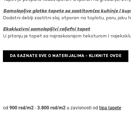
Samolepljve glatke tapete sa zastitom(za kuhinje I kup
Dodatni deblji zastitni sloj, otporan na toplotu, paru, jaku 
Ekskluzivni samolepljivi reljefni tapet
U pitanju je tapet sa najraskosnijom teksturom I najekskl
DA SAZNATE SVE O MATERIJALIMA - KLIKNITE OVDE
900
rsd
-
3.800
rsd
u zavisnosti od
tipa tapete