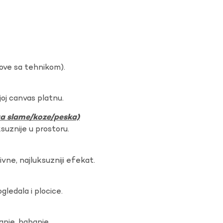
dove sa tehnikom).
oj canvas platnu.
ura slame/koze/peska)
ksuznije u prostoru.
vne, najluksuzniji efekat.
gledala i plocice.
anje, habanje.