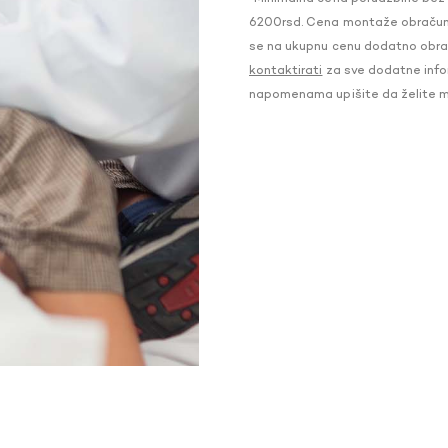
6200rsd. Cena montaže obračunat
se na ukupnu cenu dodatno obraču
kontaktirati
za sve dodatne infor
napomenama upišite da želite 