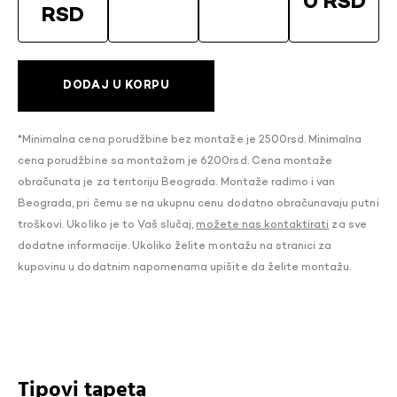
0 RSD
RSD
DODAJ U KORPU
*Minimalna cena porudžbine bez montaže je 2500rsd. Minimalna
cena porudžbine sa montažom je 6200rsd. Cena montaže
obračunata je za teritoriju Beograda. Montaže radimo i van
Beograda, pri čemu se na ukupnu cenu dodatno obračunavaju putni
troškovi. Ukoliko je to Vaš slučaj,
možete nas kontaktirati
za sve
dodatne informacije. Ukoliko želite montažu na stranici za
kupovinu u dodatnim napomenama upišite da želite montažu.
Tipovi tapeta