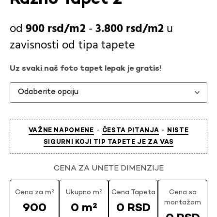
900
rsd
-
3.800
rsd
u
zavisnosti od
tipa tapete
Uz svaki naš foto tapet lepak je gratis!
-
-
VAŽNE NAPOMENE
ČESTA PITANJA
NISTE
SIGURNI KOJI TIP TAPETE JE ZA VAS
CENA ZA UNETE DIMENZIJE
Cena za m²
Ukupno m²
Cena Tapeta
Cena sa
montažom
900
0 m²
0 RSD