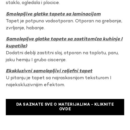
staklo, ogledala i plocice.
Smolepljive glatke tapete sa laminacijom
Tapet je potpuno vodootporan. Otporan na grebanje,
zvrljanje, habanje.
Samolepljve glatke tapete sa zastitom(za kuhinje I
kupatila)
Dodatni deblji zastitni sloj, otporan na toplotu, paru,
jaku hemiju I grubo ciscenje.
Ekskluzivni samolepljivi reljefni tapet
U pitanju je tapet sa najraskosnijom teksturom I
najekskluzivnijim efektom.
DA SAZNATE SVE O MATERIJALIMA - KLIKNITE
OVDE