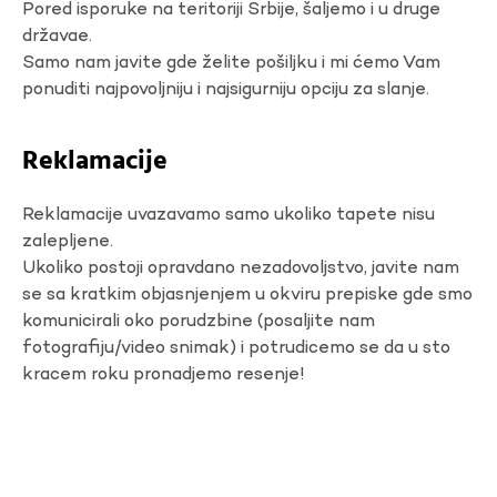
Pored isporuke na teritoriji Srbije, šaljemo i u druge
državae.
Samo nam javite gde želite pošiljku i mi ćemo Vam
ponuditi najpovoljniju i najsigurniju opciju za slanje.
Reklamacije
Reklamacije uvazavamo samo ukoliko tapete nisu
zalepljene.
Ukoliko postoji opravdano nezadovoljstvo, javite nam
se sa kratkim objasnjenjem u okviru prepiske gde smo
komunicirali oko porudzbine (posaljite nam
fotografiju/video snimak) i potrudicemo se da u sto
kracem roku pronadjemo resenje!