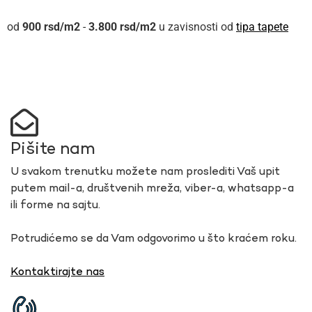
900
rsd
-
3.800
rsd
u zavisnosti od
tipa tapete
Pišite nam
U svakom trenutku možete nam proslediti Vaš upit
putem mail-a, društvenih mreža, viber-a, whatsapp-a
ili forme na sajtu.
Potrudićemo se da Vam odgovorimo u što kraćem roku.
Kontaktirajte nas