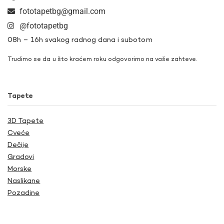
fototapetbg@gmail.com
@fototapetbg
08h – 16h svakog radnog dana i subotom
Trudimo se da u što kraćem roku odgovorimo na vaše zahteve.
Tapete
3D Tapete
Cveće
Dečije
Gradovi
Morske
Naslikane
Pozadine