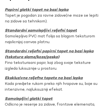
Papirni glatki tapet na bazi lepka
Tapet je pogodan za ravne zidove(ne moze se lepiti
na zidove sa tehnikom).
Standardni samolepljivi reljefni tapet
Samolepljiva PVC mat folija sa blagom teksturom
najslicnijoj canvas platnu.
Standardni reljefni papirni tapet na bazi lepka
(tekstura slame/koze/peska)
Fino teksturisani papir, koji zbog svoje teksture
izgleda luksuznije u prostoru.
Ekskluzivne reljefne tapete na bazi lepka
Kada predjete rukom preko njih hrapave su, boje su
intenzivne, najluksuzniji efekat.
Samolepljivi glatki tapet
Odlicno je resenje za zidove, frontove elemenata,