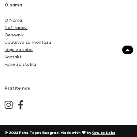
O nama
O Nama
Naši radovi
Cenovnik
Uputstvo za montažu
Ideje za sobe
Kontakt
Folije za stakla
Pratite nas
© 2023 Foto Tapet Beograd. Made with
by
Cruise Labs