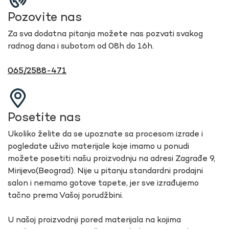
Pozovite nas
Za sva dodatna pitanja možete nas pozvati svakog
radnog dana i subotom od 08h do 16h.
065/2588-471
Posetite nas
Ukoliko želite da se upoznate sa procesom izrade i
pogledate uživo materijale koje imamo u ponudi
možete posetiti našu proizvodnju na adresi Zagrađe 9,
Mirijevo(Beograd). Nije u pitanju standardni prodajni
salon i nemamo gotove tapete, jer sve izrađujemo
tačno prema Vašoj porudžbini.
U našoj proizvodnji pored materijala na kojima