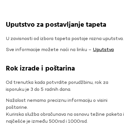
Uputstvo za postavljanje tapeta
U zavisnosti od izbora tapeta postoje razna uputstva.
Sve informacije možete naći na linku –
Uputstva
Rok izrade i poštarina
Od trenutka kada potvrdite porudžbinu, rok za
isporuku je 3 do 5 radnih dana.
Nažalost nemamo preciznu informaciju o visini
poštarine.
Kurirska služba obračunava na osnovu težine paketa i
najčešće je između 500rsd i 1000rsd.