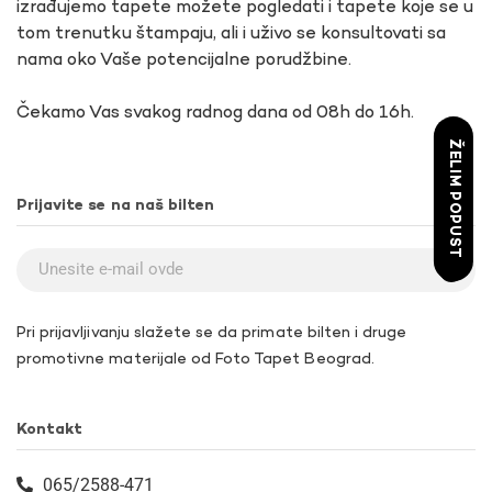
izrađujemo tapete možete pogledati i tapete koje se u
tom trenutku štampaju, ali i uživo se konsultovati sa
nama oko Vaše potencijalne porudžbine.
Čekamo Vas svakog radnog dana od 08h do 16h.
ŽELIM POPUST
Prijavite se na naš bilten
Pri prijavljivanju slažete se da primate bilten i druge
promotivne materijale od Foto Tapet Beograd.
Kontakt
065/2588-471