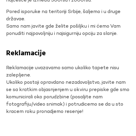
najčešće je između 500rsd i 1000rsd.
Pored isporuke na teritoriji Srbije, šaljemo i u druge
državae.
Samo nam javite gde želite pošiljku i mi ćemo Vam
ponuditi najpovoljniju i najsigurniju opciju za slanje.
Reklamacije
Reklamacije uvazavamo samo ukoliko tapete nisu
zalepljene.
Ukoliko postoji opravdano nezadovoljstvo, javite nam
se sa kratkim objasnjenjem u okviru prepiske gde smo
komunicirali oko porudzbine (posaljite nam
fotografiju/video snimak) i potrudicemo se da u sto
kracem roku pronadjemo resenje!