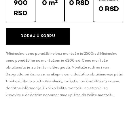
900
0 m²
0 RSD
0 RSD
RSD
DODAJ U KORPU
*Minimalna cena porudžbine bez montaže je 2500rsd. Minimalna
cena porudžbine sa montažom je 6200rsd. Cena montaže
obračunata je za teritoriju Beograda. Montaže radimo i van
Beograda, pri čemu se na ukupnu cenu dodatno obračunavaju putni
troškovi. Ukoliko je to Vaš slučaj,
možete nas kontaktirati
za sve
dodatne informacije. Ukoliko želite montažu na stranici za
kupovinu u dodatnim napomenama upišite da želite montažu.