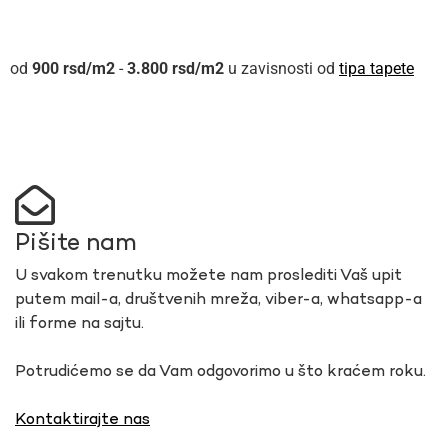
900
rsd
-
3.800
rsd
u zavisnosti od
tipa tapete
Pišite nam
U svakom trenutku možete nam proslediti Vaš upit
putem mail-a, društvenih mreža, viber-a, whatsapp-a
ili forme na sajtu.
Potrudićemo se da Vam odgovorimo u što kraćem roku.
Kontaktirajte nas