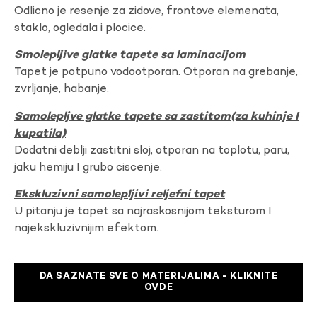
Odlicno je resenje za zidove, frontove elemenata,
staklo, ogledala i plocice.
Smolepljive glatke tapete sa laminacijom
Tapet je potpuno vodootporan. Otporan na grebanje,
zvrljanje, habanje.
Samolepljve glatke tapete sa zastitom(za kuhinje I
kupatila)
Dodatni deblji zastitni sloj, otporan na toplotu, paru,
jaku hemiju I grubo ciscenje.
Ekskluzivni samolepljivi reljefni tapet
U pitanju je tapet sa najraskosnijom teksturom I
najekskluzivnijim efektom.
DA SAZNATE SVE O MATERIJALIMA - KLIKNITE
OVDE