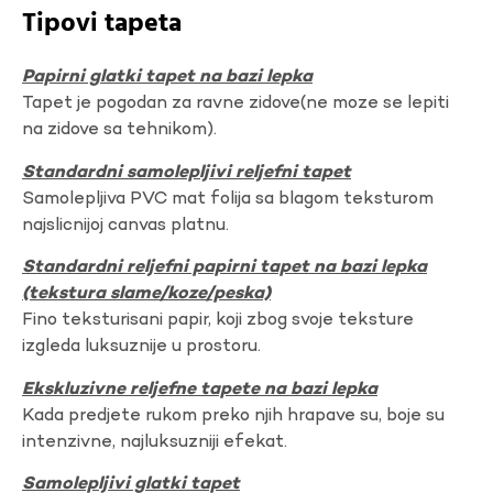
Tipovi tapeta
Papirni glatki tapet na bazi lepka
Tapet je pogodan za ravne zidove(ne moze se lepiti
na zidove sa tehnikom).
Standardni samolepljivi reljefni tapet
Samolepljiva PVC mat folija sa blagom teksturom
najslicnijoj canvas platnu.
Standardni reljefni papirni tapet na bazi lepka
(tekstura slame/koze/peska)
Fino teksturisani papir, koji zbog svoje teksture
izgleda luksuznije u prostoru.
Ekskluzivne reljefne tapete na bazi lepka
Kada predjete rukom preko njih hrapave su, boje su
intenzivne, najluksuzniji efekat.
Samolepljivi glatki tapet