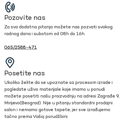
Pozovite nas
Za sva dodatna pitanja možete nas pozvati svakog
radnog dana i subotom od 08h do 16h.
065/2588-471
Posetite nas
Ukoliko želite da se upoznate sa procesom izrade i
pogledate uživo materijale koje imamo u ponudi
možete posetiti našu proizvodnju na adresi Zagrađe 9,
Mirijevo(Beograd). Nije u pitanju standardni prodajni
salon i nemamo gotove tapete, jer sve izrađujemo
tačno prema Vašoj porudžbini.