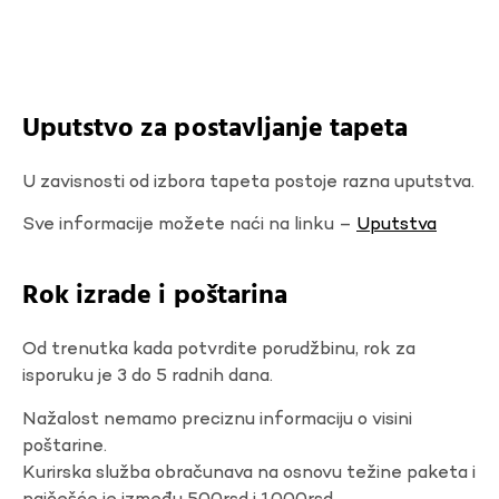
Uputstvo za postavljanje tapeta
U zavisnosti od izbora tapeta postoje razna uputstva.
Sve informacije možete naći na linku –
Uputstva
Rok izrade i poštarina
Od trenutka kada potvrdite porudžbinu, rok za
isporuku je 3 do 5 radnih dana.
Nažalost nemamo preciznu informaciju o visini
poštarine.
Kurirska služba obračunava na osnovu težine paketa i