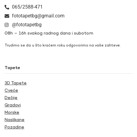
065/2588-471
fototapetbg@gmail.com
@fototapetbg
08h – 16h svakog radnog dana i subotom
Trudimo se da u što kraćem roku odgovorimo na vaše zahteve.
Tapete
3D Tapete
Cveće
Dečije
Gradovi
Morske
Naslikane
Pozadine