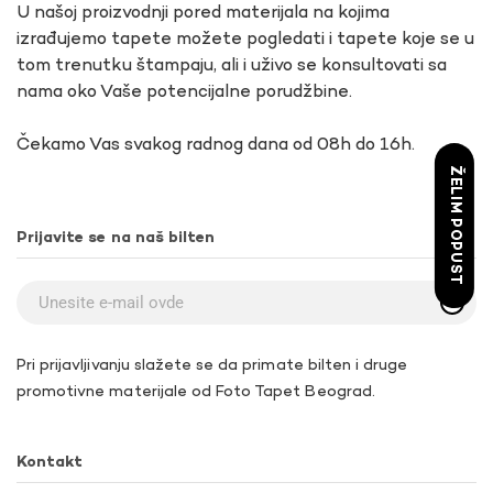
U našoj proizvodnji pored materijala na kojima
izrađujemo tapete možete pogledati i tapete koje se u
tom trenutku štampaju, ali i uživo se konsultovati sa
nama oko Vaše potencijalne porudžbine.
Čekamo Vas svakog radnog dana od 08h do 16h.
ŽELIM POPUST
Prijavite se na naš bilten
Pri prijavljivanju slažete se da primate bilten i druge
promotivne materijale od Foto Tapet Beograd.
Kontakt