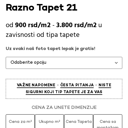
Razno Tapet 21
900
rsd
-
3.800
rsd
u
zavisnosti od
tipa tapete
Uz svaki naš foto tapet lepak je gratis!
-
-
VAŽNE NAPOMENE
ČESTA PITANJA
NISTE
SIGURNI KOJI TIP TAPETE JE ZA VAS
CENA ZA UNETE DIMENZIJE
Cena za m²
Ukupno m²
Cena Tapeta
Cena sa
montažom