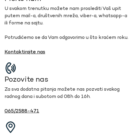
U svakom trenutku možete nam proslediti Vaš upit
putem mail-a, društvenih mreža, viber-a, whatsapp-a
ili forme na sajtu.
Potrudićemo se da Vam odgovorimo u što kraćem roku.
Kontaktirajte nas
Pozovite nas
Za sva dodatna pitanja možete nas pozvati svakog
radnog dana i subotom od 08h do 16h.
065/2588-471