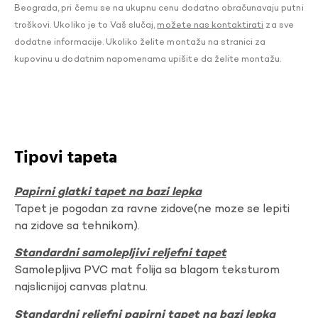
Beograda, pri čemu se na ukupnu cenu dodatno obračunavaju putni
troškovi. Ukoliko je to Vaš slučaj,
možete nas kontaktirati
za sve
dodatne informacije. Ukoliko želite montažu na stranici za
kupovinu u dodatnim napomenama upišite da želite montažu.
Tipovi tapeta
Papirni glatki tapet na bazi lepka
Tapet je pogodan za ravne zidove(ne moze se lepiti
na zidove sa tehnikom).
Standardni samolepljivi reljefni tapet
Samolepljiva PVC mat folija sa blagom teksturom
najslicnijoj canvas platnu.
Standardni reljefni papirni tapet na bazi lepka