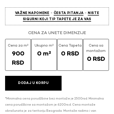
-
-
VAŽNE NAPOMENE
ČESTA PITANJA
NISTE
SIGURNI KOJI TIP TAPETE JE ZA VAS
CENA ZA UNETE DIMENZIJE
Cena za m²
Ukupno m²
Cena Tapeta
Cena sa
montažom
900
0 m²
0 RSD
0 RSD
RSD
DODAJ U KORPU
*Minimalna cena porudžbine bez montaže je 2500rsd. Minimalna
cena porudžbine sa montažom je 6200rsd. Cena montaže
obračunata je za teritoriju Beograda. Montaže radimo i van