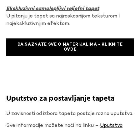
Ekskluzivni samolepljivi reljefni tapet
U pitanju je tapet sa najraskosnijom teksturom I
najekskluzivnijim efektom.
DA SAZNATE SVE O MATERIJALIMA - KLIKNITE
OVDE
Uputstvo za postavljanje tapeta
U zavisnosti od izbora tapeta postoje razna uputstva.
Sve informacije možete naći na linku –
Uputstva