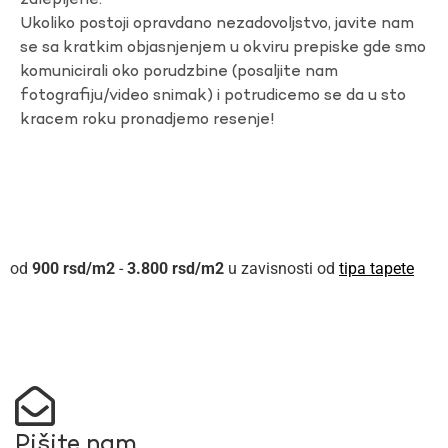
zalepljene.
Ukoliko postoji opravdano nezadovoljstvo, javite nam
se sa kratkim objasnjenjem u okviru prepiske gde smo
komunicirali oko porudzbine (posaljite nam
fotografiju/video snimak) i potrudicemo se da u sto
kracem roku pronadjemo resenje!
900
rsd
-
3.800
rsd
u zavisnosti od
tipa tapete
Pišite nam