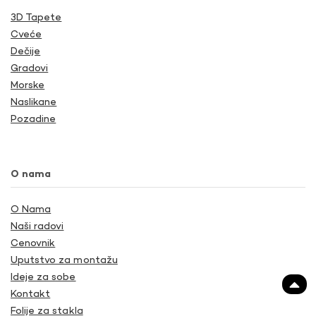
3D Tapete
Cveće
Dečije
Gradovi
Morske
Naslikane
Pozadine
O nama
O Nama
Naši radovi
Cenovnik
Uputstvo za montažu
Ideje za sobe
Kontakt
Folije za stakla