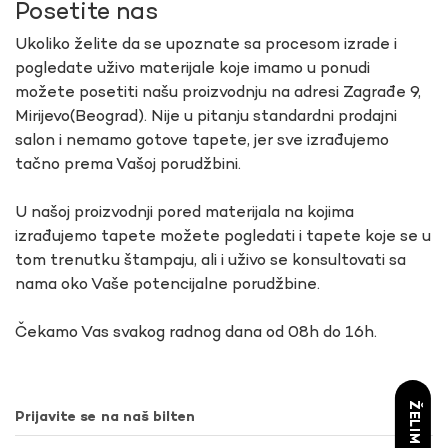
Posetite nas
Ukoliko želite da se upoznate sa procesom izrade i
pogledate uživo materijale koje imamo u ponudi
možete posetiti našu proizvodnju na adresi Zagrađe 9,
Mirijevo(Beograd). Nije u pitanju standardni prodajni
salon i nemamo gotove tapete, jer sve izrađujemo
tačno prema Vašoj porudžbini.
U našoj proizvodnji pored materijala na kojima
izrađujemo tapete možete pogledati i tapete koje se u
tom trenutku štampaju, ali i uživo se konsultovati sa
nama oko Vaše potencijalne porudžbine.
Čekamo Vas svakog radnog dana od 08h do 16h.
Prijavite se na naš bilten