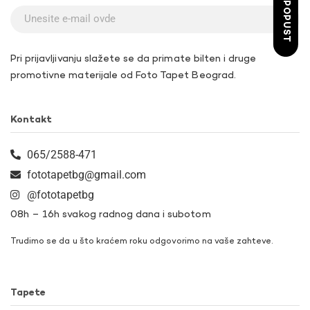
ŽELIM POPUST
Pri prijavljivanju slažete se da primate bilten i druge
promotivne materijale od Foto Tapet Beograd.
Kontakt
065/2588-471
fototapetbg@gmail.com
@fototapetbg
08h – 16h svakog radnog dana i subotom
Trudimo se da u što kraćem roku odgovorimo na vaše zahteve.
Tapete