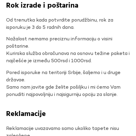
Rok izrade i poštarina
Od trenutka kada potvrdite porudžbinu, rok za
isporuku je 3 do 5 radnih dana.
Nažalost nemamo preciznu informaciju o visini
poštarine.
Kurirska služba obračunava na osnovu težine paketa i
najčešće je između 500rsd i 1000rsd.
Pored isporuke na teritoriji Srbije, šaljemo i u druge
državae.
Samo nam javite gde želite pošiljku i mi ćemo Vam
ponuditi najpovoljniju i najsigurniju opciju za slanje.
Reklamacije
Reklamacije uvazavamo samo ukoliko tapete nisu