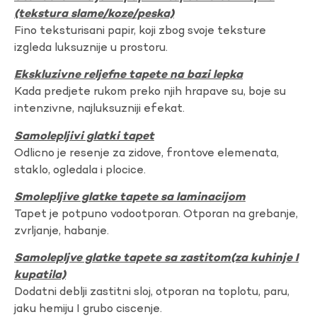
(tekstura slame/koze/peska)
Fino teksturisani papir, koji zbog svoje teksture
izgleda luksuznije u prostoru.
Ekskluzivne reljefne tapete na bazi lepka
Kada predjete rukom preko njih hrapave su, boje su
intenzivne, najluksuzniji efekat.
Samolepljivi glatki tapet
Odlicno je resenje za zidove, frontove elemenata,
staklo, ogledala i plocice.
Smolepljive glatke tapete sa laminacijom
Tapet je potpuno vodootporan. Otporan na grebanje,
zvrljanje, habanje.
Samolepljve glatke tapete sa zastitom(za kuhinje I
kupatila)
Dodatni deblji zastitni sloj, otporan na toplotu, paru,
jaku hemiju I grubo ciscenje.