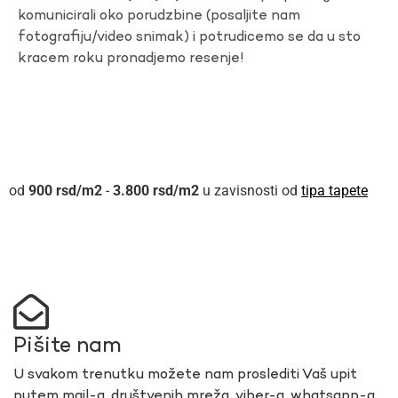
komunicirali oko porudzbine (posaljite nam
fotografiju/video snimak) i potrudicemo se da u sto
kracem roku pronadjemo resenje!
900
rsd
-
3.800
rsd
u zavisnosti od
tipa tapete
Pišite nam
U svakom trenutku možete nam proslediti Vaš upit
putem mail-a, društvenih mreža, viber-a, whatsapp-a