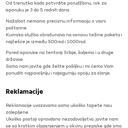
Od trenutka kada potvrdite porudžbinu, rok za
isporuku je 3 do 5 radnih dana.
Nažalost nemamo preciznu informaciju o visini
poštarine.
Kurirska služba obračunava na osnovu težine paketa i
najčešće je između 500rsd i 1000rsd.
Pored isporuke na teritoriji Srbije, šaljemo i u druge
državae.
Samo nam javite gde želite pošiljku i mi ćemo Vam
ponuditi najpovoljniju i najsigurniju opciju za slanje.
Reklamacije
Reklamacije uvazavamo samo ukoliko tapete nisu
zalepljene.
Ukoliko postoji opravdano nezadovoljstvo, javite nam
se sa kratkim objasnjenjem u okviru prepiske gde smo