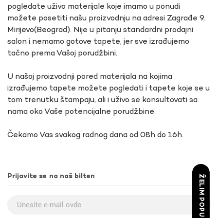
pogledate uživo materijale koje imamo u ponudi
možete posetiti našu proizvodnju na adresi Zagrađe 9,
Mirijevo(Beograd). Nije u pitanju standardni prodajni
salon i nemamo gotove tapete, jer sve izrađujemo
tačno prema Vašoj porudžbini.
U našoj proizvodnji pored materijala na kojima
izrađujemo tapete možete pogledati i tapete koje se u
tom trenutku štampaju, ali i uživo se konsultovati sa
nama oko Vaše potencijalne porudžbine.
Čekamo Vas svakog radnog dana od 08h do 16h.
Prijavite se na naš bilten
ŽELIM POPUST