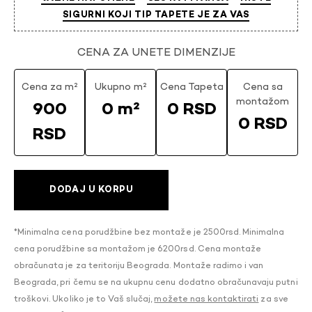
SIGURNI KOJI TIP TAPETE JE ZA VAS
CENA ZA UNETE DIMENZIJE
Cena za m²
Ukupno m²
Cena Tapeta
Cena sa
montažom
900
0 m²
0 RSD
0 RSD
RSD
DODAJ U KORPU
*Minimalna cena porudžbine bez montaže je 2500rsd. Minimalna
cena porudžbine sa montažom je 6200rsd. Cena montaže
obračunata je za teritoriju Beograda. Montaže radimo i van
Beograda, pri čemu se na ukupnu cenu dodatno obračunavaju putni
troškovi. Ukoliko je to Vaš slučaj,
možete nas kontaktirati
za sve