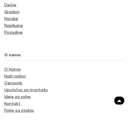
Dečije
Gradovi
Morske
Naslikane
Pozadine
O nama
O Nama
Naši radovi
Cenovnik
Uputstvo za montažu
Ideje za sobe
Kontakt
Folije za stakla