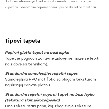
dodatne informacije. Ukoliko želite montažu na stranici za
kupovinu u dodatnim napomenama upišite da želite montažu.
Tipovi tapeta
Papirni glatki tapet na bazi lepka
Tapet je pogodan za ravne zidove(ne moze se lepiti
na zidove sa tehnikom).
Standardni samolepljivi reljefni tapet
Samolepljiva PVC mat folija sa blagom teksturom
najslicnijoj canvas platnu.
Standardni reljefni papirni tapet na bazi lepka
(tekstura slame/koze/peska)
Fino teksturisani papir, koji zbog svoje teksture