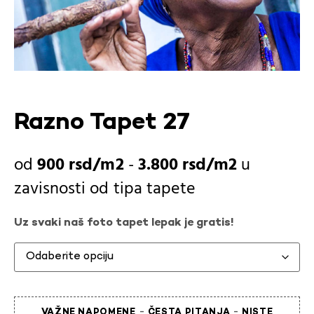
Razno Tapet 27
900
rsd
-
3.800
rsd
u
zavisnosti od
tipa tapete
Uz svaki naš foto tapet lepak je gratis!
-
-
VAŽNE NAPOMENE
ČESTA PITANJA
NISTE