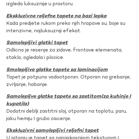
izgleda luksuznije u prostoru.
Ekskluzivne reljefne tapete na bazi lepka
Kada predjete rukom preko njih hrapave su, boje su
intenzivne, najluksuzniji efekat.
Samolepljivi glatki tapet
Odlicno je resenje za zidove, frontove elemenata,
staklo, ogledala i plocice.
Smolepljive glatke tapete sa laminacijom
Tapet je potpuno vodootporan. Otporan na grebanje,
zvrljanje, habanje.
Samolepljve glatke tapete sa zastitom(za kuhinje I
kupatila)
Dodatni deblji zastitni sloj, otporan na toplotu, paru,
jaku hemiju I grubo ciscenje.
Ekskluzivni samolepljivi reljefni tapet
U pitanju je tapet sa najraskosnijom teksturom I