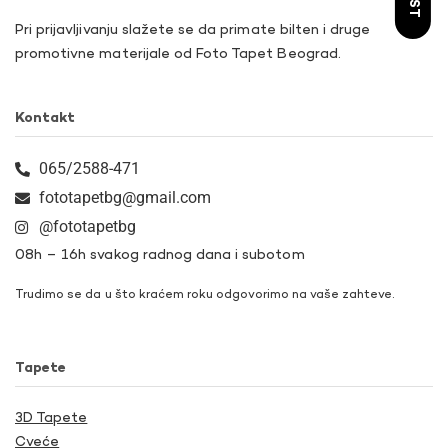
Pri prijavljivanju slažete se da primate bilten i druge
promotivne materijale od Foto Tapet Beograd.
Kontakt
065/2588-471
fototapetbg@gmail.com
@fototapetbg
08h – 16h svakog radnog dana i subotom
Trudimo se da u što kraćem roku odgovorimo na vaše zahteve.
Tapete
3D Tapete
Cveće