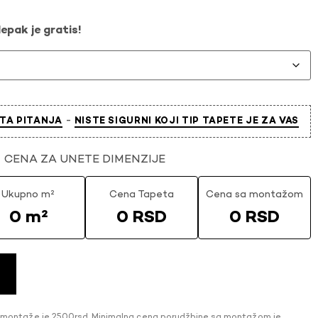
epak je gratis!
-
TA PITANJA
NISTE SIGURNI KOJI TIP TAPETE JE ZA VAS
CENA ZA UNETE DIMENZIJE
Ukupno m²
Cena Tapeta
Cena sa montažom
0 m²
0 RSD
0 RSD
 montaže je 2500rsd. Minimalna cena porudžbine sa montažom je