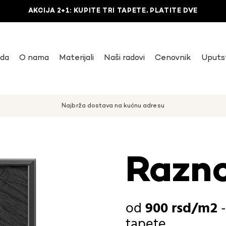
AKCIJA 2+1: KUPITE TRI TAPETE, PLATITE DVE
uda
O nama
Materijali
Naši radovi
Cenovnik
Uputs
Najbrža dostava na kućnu adresu
Razno
900
rsd
tapete