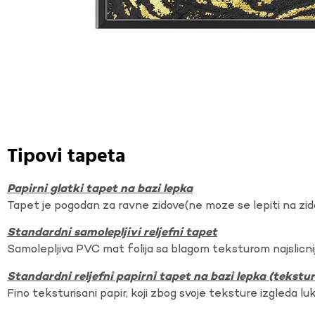
Tipovi tapeta
Papirni glatki tapet na bazi lepka
Tapet je pogodan za ravne zidove(ne moze se lepiti na zi
Standardni samolepljivi reljefni tapet
Samolepljiva PVC mat folija sa blagom teksturom najslicnij
Standardni reljefni papirni tapet na bazi lepka (tekst
Fino teksturisani papir, koji zbog svoje teksture izgleda lu