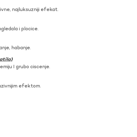
vne, najluksuzniji efekat.
gledala i plocice.
anje, habanje.
atila)
hemiju I grubo ciscenje.
uzivnijim efektom.