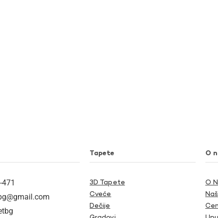
Tapete
O 
-471
3D Tapete
O 
Cveće
Naš
tbg@gmail.com
Dečije
Cen
etbg
Gradovi
Upu