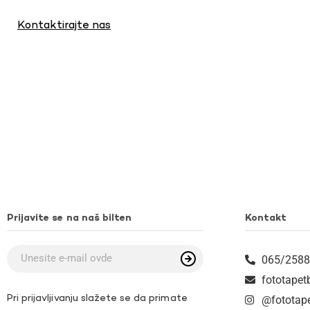
Kontaktirajte nas
Prijavite se na naš bilten
Kontakt
065/2588
fototape
Pri prijavljivanju slažete se da primate
@fototap