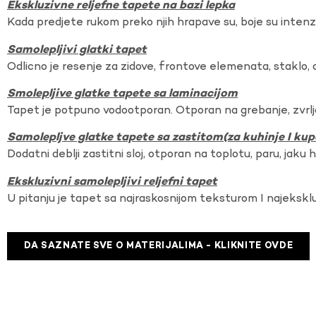
Ekskluzivne reljefne tapete na bazi lepka
Kada predjete rukom preko njih hrapave su, boje su intenzi
Samolepljivi glatki tapet
Odlicno je resenje za zidove, frontove elemenata, staklo, o
Smolepljive glatke tapete sa laminacijom
Tapet je potpuno vodootporan. Otporan na grebanje, zvrlj
Samolepljve glatke tapete sa zastitom(za kuhinje I kup
Dodatni deblji zastitni sloj, otporan na toplotu, paru, jaku 
Ekskluzivni samolepljivi reljefni tapet
U pitanju je tapet sa najraskosnijom teksturom I najekskl
DA SAZNATE SVE O MATERIJALIMA - KLIKNITE OVDE