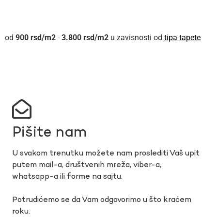
900
rsd
-
3.800
rsd
u zavisnosti od
tipa tapete
Pišite nam
U svakom trenutku možete nam proslediti Vaš upit
putem mail-a, društvenih mreža, viber-a,
whatsapp-a ili forme na sajtu.
Potrudićemo se da Vam odgovorimo u što kraćem
roku.