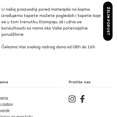
ŽELIM POPUST
U našoj proizvodnji pored materijala na kojima
izrađujemo tapete možete pogledati i tapete koje
se u tom trenutku štampaju, ali i uživo se
konsultovati sa nama oko Vaše potencijalne
porudžbine.
Čekamo Vas svakog radnog dana od 08h do 16h.
nama
Pratite nas
Nama
i radovi
ovnik
tstvo za montažu