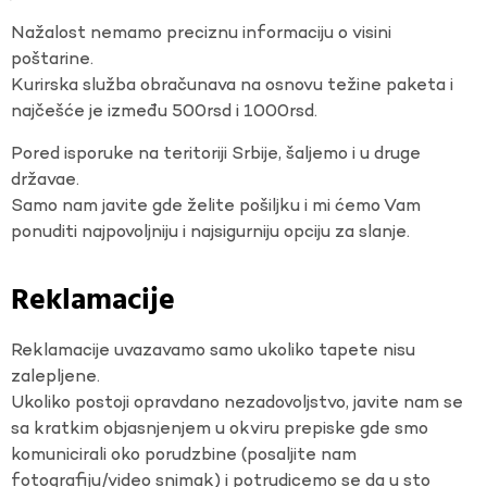
Nažalost nemamo preciznu informaciju o visini
poštarine.
Kurirska služba obračunava na osnovu težine paketa i
najčešće je između 500rsd i 1000rsd.
Pored isporuke na teritoriji Srbije, šaljemo i u druge
državae.
Samo nam javite gde želite pošiljku i mi ćemo Vam
ponuditi najpovoljniju i najsigurniju opciju za slanje.
Reklamacije
Reklamacije uvazavamo samo ukoliko tapete nisu
zalepljene.
Ukoliko postoji opravdano nezadovoljstvo, javite nam se
sa kratkim objasnjenjem u okviru prepiske gde smo
komunicirali oko porudzbine (posaljite nam
fotografiju/video snimak) i potrudicemo se da u sto