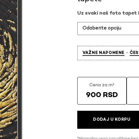
Uz svaki naš foto tapet l
-
VAŽNE NAPOMENE
ČES
Cena za m²
900 RSD
DODAJ U KORPU
*Minimalna cena porudžbine bez