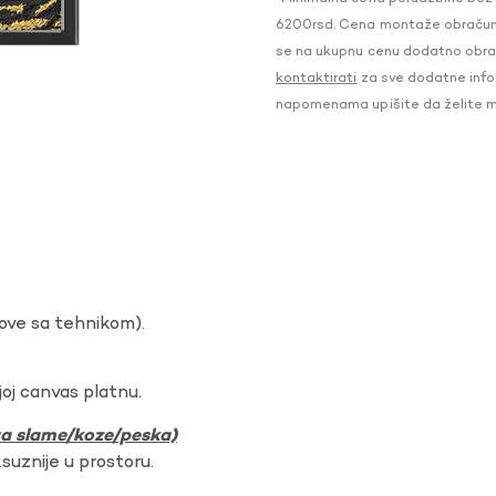
6200rsd. Cena montaže obračunat
se na ukupnu cenu dodatno obraču
kontaktirati
za sve dodatne infor
napomenama upišite da želite 
dove sa tehnikom).
oj canvas platnu.
ura slame/koze/peska)
ksuznije u prostoru.