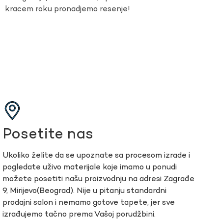
kracem roku pronadjemo resenje!
Posetite nas
Ukoliko želite da se upoznate sa procesom izrade i
pogledate uživo materijale koje imamo u ponudi
možete posetiti našu proizvodnju na adresi Zagrađe
9, Mirijevo(Beograd). Nije u pitanju standardni
prodajni salon i nemamo gotove tapete, jer sve
izrađujemo tačno prema Vašoj porudžbini.