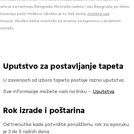
a je za teritoriju Beograda. Montaže radimo i van Beograda, pri čemu
navaju putni troškovi. Ukoliko je to Vaš slučaj,
možete nas
macije. Ukoliko želite montažu na stranici za kupovinu u dodatnim
montažu.
Uputstvo za postavljanje tapeta
U zavisnosti od izbora tapeta postoje razna uputstva.
Sve informacije možete naći na linku –
Uputstva
Rok izrade i poštarina
Od trenutka kada potvrdite porudžbinu, rok za isporuku
je 3 do 5 radnih dana.