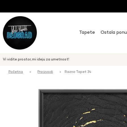
Tapete
Ostala pon
Vi vidite prostor, mi ideju za umetnost!
Početna
»
Proizvodi
»
Razno Tapet 34