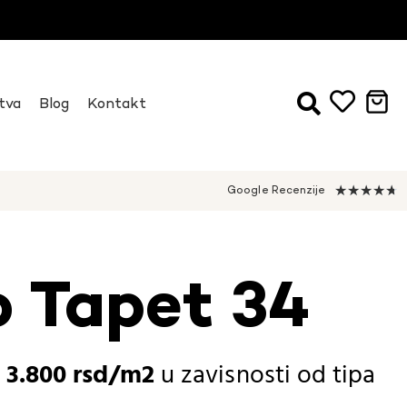
tva
Blog
Kontakt
★
★
★
★
★
Google Recenzije
 Tapet 34
-
3.800
rsd
u zavisnosti od
tipa