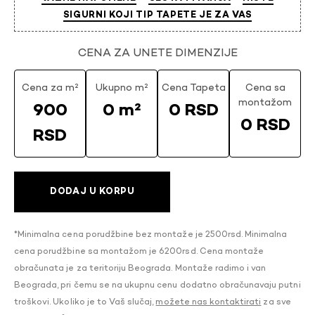
SIGURNI KOJI TIP TAPETE JE ZA VAS
CENA ZA UNETE DIMENZIJE
Cena za m²
Ukupno m²
Cena Tapeta
Cena sa
montažom
900
0 m²
0 RSD
0 RSD
RSD
DODAJ U KORPU
*Minimalna cena porudžbine bez montaže je 2500rsd. Minimalna
cena porudžbine sa montažom je 6200rsd. Cena montaže
obračunata je za teritoriju Beograda. Montaže radimo i van
Beograda, pri čemu se na ukupnu cenu dodatno obračunavaju putni
troškovi. Ukoliko je to Vaš slučaj,
možete nas kontaktirati
za sve