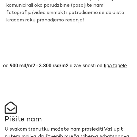
komunicirali oko porudzbine (posaljite nam
fotografiju/video snimak) i potrudicemo se da u sto
kracem roku pronadjemo resenje!
900
rsd
-
3.800
rsd
u zavisnosti od
tipa tapete
Pišite nam
U svakom trenutku možete nam proslediti Vaš upit
putem mail-a, društvenih mreža, viber-a, whatsapp-a