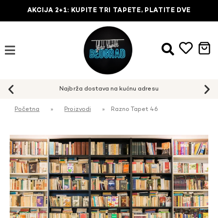
AKCIJA 2+1: KUPITE TRI TAPETE, PLATITE DVE
Najbrža dostava na kućnu adresu
Početna
»
Proizvodi
»
Razno Tapet 46