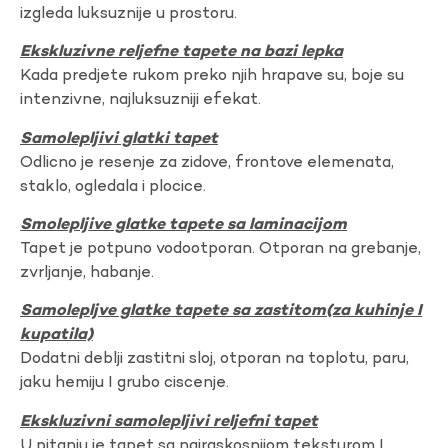
izgleda luksuznije u prostoru.
Ekskluzivne reljefne tapete na bazi lepka
Kada predjete rukom preko njih hrapave su, boje su
intenzivne, najluksuzniji efekat.
Samolepljivi glatki tapet
Odlicno je resenje za zidove, frontove elemenata,
staklo, ogledala i plocice.
Smolepljive glatke tapete sa laminacijom
Tapet je potpuno vodootporan. Otporan na grebanje,
zvrljanje, habanje.
Samolepljve glatke tapete sa zastitom(za kuhinje I
kupatila)
Dodatni deblji zastitni sloj, otporan na toplotu, paru,
jaku hemiju I grubo ciscenje.
Ekskluzivni samolepljivi reljefni tapet
U pitanju je tapet sa najraskosnijom teksturom I