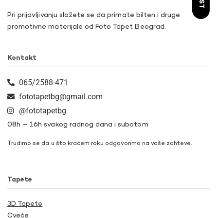
Pri prijavljivanju slažete se da primate bilten i druge
promotivne materijale od Foto Tapet Beograd.
Kontakt
065/2588-471
fototapetbg@gmail.com
@fototapetbg
08h – 16h svakog radnog dana i subotom
Trudimo se da u što kraćem roku odgovorimo na vaše zahteve.
Tapete
3D Tapete
Cveće