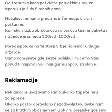
Od trenutka kada potvrdite porudžbinu, rok za
isporuku je 3 do 5 radnih dana.
Nažalost nemamo preciznu informaciju o visini
poštarine.
Kurirska služba obračunava na osnovu težine paketa i
najčešće je između 500rsd i 1000rsd.
Pored isporuke na teritoriji Srbije, šaljemo i u druge
državae.
Samo nam javite gde želite pošiljku i mi ćemo Vam
ponuditi najpovoljniju i najsigurniju opciju za slanje.
Reklamacije
Reklamacije uvazavamo samo ukoliko tapete nisu
zalepljene.
Ukoliko postoji opravdano nezadovoljstvo, javite nam
se sa kratkim objasnjenjem u okviru prepiske gde smo