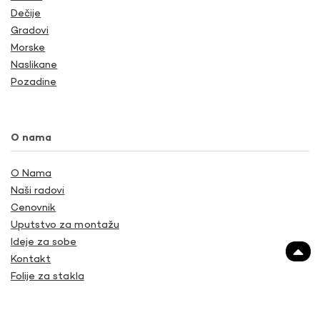
Dečije
Gradovi
Morske
Naslikane
Pozadine
O nama
O Nama
Naši radovi
Cenovnik
Uputstvo za montažu
Ideje za sobe
Kontakt
Folije za stakla