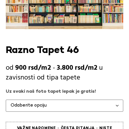
Razno Tapet 46
900
rsd
-
3.800
rsd
u
zavisnosti od
tipa tapete
Uz svaki naš foto tapet lepak je gratis!
-
-
VAŽNE NAPOMENE
ČESTA PITANJA
NISTE