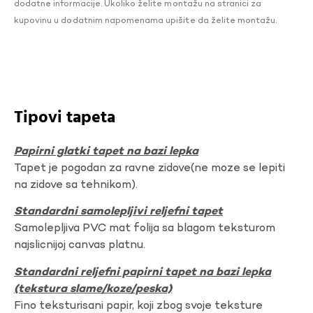
dodatne informacije. Ukoliko želite montažu na stranici za
kupovinu u dodatnim napomenama upišite da želite montažu.
Tipovi tapeta
Papirni glatki tapet na bazi lepka
Tapet je pogodan za ravne zidove(ne moze se lepiti
na zidove sa tehnikom).
Standardni samolepljivi reljefni tapet
Samolepljiva PVC mat folija sa blagom teksturom
najslicnijoj canvas platnu.
Standardni reljefni papirni tapet na bazi lepka
(tekstura slame/koze/peska)
Fino teksturisani papir, koji zbog svoje teksture