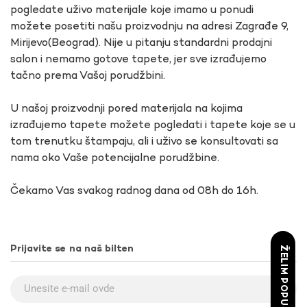
pogledate uživo materijale koje imamo u ponudi
možete posetiti našu proizvodnju na adresi Zagrađe 9,
Mirijevo(Beograd). Nije u pitanju standardni prodajni
salon i nemamo gotove tapete, jer sve izrađujemo
tačno prema Vašoj porudžbini.
U našoj proizvodnji pored materijala na kojima
izrađujemo tapete možete pogledati i tapete koje se u
tom trenutku štampaju, ali i uživo se konsultovati sa
nama oko Vaše potencijalne porudžbine.
Čekamo Vas svakog radnog dana od 08h do 16h.
Prijavite se na naš bilten
ŽELIM POPUST