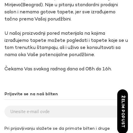
Mirijevo(Beograd). Nije u pitanju standardni prodajni
salon i nemamo gotove tapete, jer sve izrađujemo
tačno prema Vašoj porudžbini.
U našoj proizvodnji pored materijala na kojima
izrađujemo tapete možete pogledati i tapete koje se u
tom trenutku štampaju, ali i uživo se konsultovati sa
nama oko Vaše potencijalne porudžbine.
Čekamo Vas svakog radnog dana od 08h do 16h.
Prijavite se na naš bilten
ŽELIM POPUST
Pri prijavljivanju slažete se da primate bilten i druge