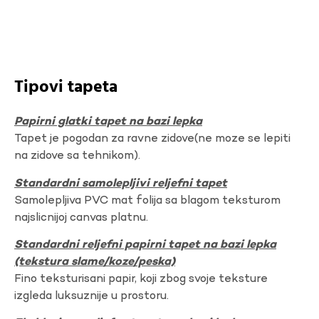
Tipovi tapeta
Papirni glatki tapet na bazi lepka
Tapet je pogodan za ravne zidove(ne moze se lepiti
na zidove sa tehnikom).
Standardni samolepljivi reljefni tapet
Samolepljiva PVC mat folija sa blagom teksturom
najslicnijoj canvas platnu.
Standardni reljefni papirni tapet na bazi lepka
(tekstura slame/koze/peska)
Fino teksturisani papir, koji zbog svoje teksture
izgleda luksuznije u prostoru.