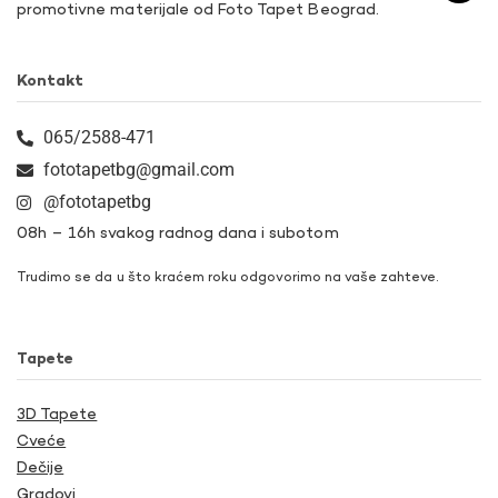
promotivne materijale od Foto Tapet Beograd.
Kontakt
065/2588-471
fototapetbg@gmail.com
@fototapetbg
08h – 16h svakog radnog dana i subotom
Trudimo se da u što kraćem roku odgovorimo na vaše zahteve.
Tapete
3D Tapete
Cveće
Dečije
Gradovi