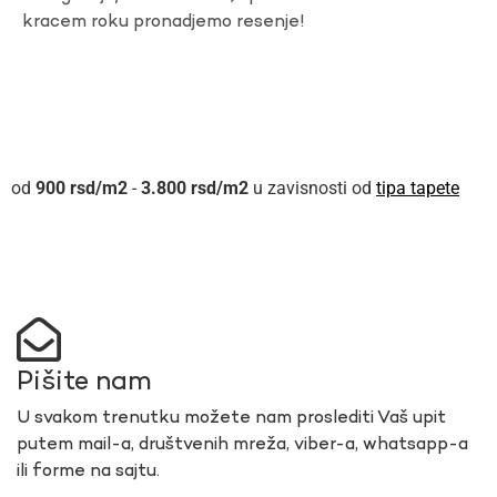
kracem roku pronadjemo resenje!
900
rsd
-
3.800
rsd
u zavisnosti od
tipa tapete
Pišite nam
U svakom trenutku možete nam proslediti Vaš upit
putem mail-a, društvenih mreža, viber-a, whatsapp-a
ili forme na sajtu.