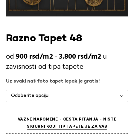
Razno Tapet 48
900
rsd
-
3.800
rsd
u
zavisnosti od
tipa tapete
Uz svaki naš foto tapet lepak je gratis!
-
-
VAŽNE NAPOMENE
ČESTA PITANJA
NISTE
SIGURNI KOJI TIP TAPETE JE ZA VAS