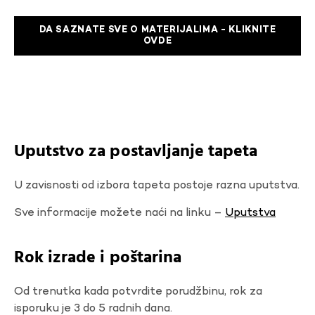
DA SAZNATE SVE O MATERIJALIMA - KLIKNITE
OVDE
Uputstvo za postavljanje tapeta
U zavisnosti od izbora tapeta postoje razna uputstva.
Sve informacije možete naći na linku –
Uputstva
Rok izrade i poštarina
Od trenutka kada potvrdite porudžbinu, rok za
isporuku je 3 do 5 radnih dana.