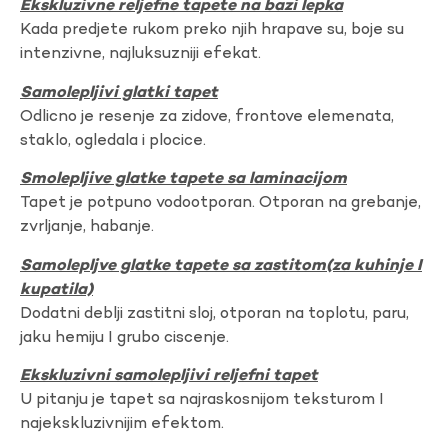
Ekskluzivne reljefne tapete na bazi lepka
Kada predjete rukom preko njih hrapave su, boje su
intenzivne, najluksuzniji efekat.
Samolepljivi glatki tapet
Odlicno je resenje za zidove, frontove elemenata,
staklo, ogledala i plocice.
Smolepljive glatke tapete sa laminacijom
Tapet je potpuno vodootporan. Otporan na grebanje,
zvrljanje, habanje.
Samolepljve glatke tapete sa zastitom(za kuhinje I
kupatila)
Dodatni deblji zastitni sloj, otporan na toplotu, paru,
jaku hemiju I grubo ciscenje.
Ekskluzivni samolepljivi reljefni tapet
U pitanju je tapet sa najraskosnijom teksturom I
najekskluzivnijim efektom.