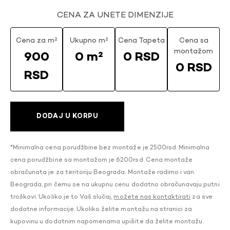
CENA ZA UNETE DIMENZIJE
Cena za m²
Ukupno m²
Cena Tapeta
Cena sa
montažom
900
0 m²
0 RSD
0 RSD
RSD
DODAJ U KORPU
*Minimalna cena porudžbine bez montaže je 2500rsd. Minimalna
cena porudžbine sa montažom je 6200rsd. Cena montaže
obračunata je za teritoriju Beograda. Montaže radimo i van
Beograda, pri čemu se na ukupnu cenu dodatno obračunavaju putni
troškovi. Ukoliko je to Vaš slučaj,
možete nas kontaktirati
za sve
dodatne informacije. Ukoliko želite montažu na stranici za
kupovinu u dodatnim napomenama upišite da želite montažu.