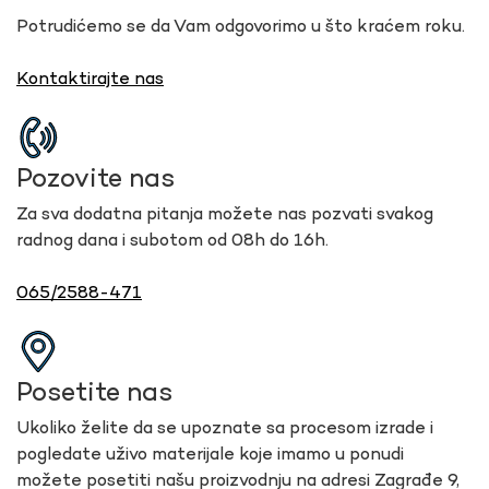
Potrudićemo se da Vam odgovorimo u što kraćem roku.
Kontaktirajte nas
Pozovite nas
Za sva dodatna pitanja možete nas pozvati svakog
radnog dana i subotom od 08h do 16h.
065/2588-471
Posetite nas
Ukoliko želite da se upoznate sa procesom izrade i
pogledate uživo materijale koje imamo u ponudi
možete posetiti našu proizvodnju na adresi Zagrađe 9,