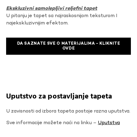
Ekskluzivni samolepljivi reljefni tapet
U pitanju je tapet sa najraskosnijom teksturom I
najekskluzivnijim efektom.
DA SAZNATE SVE O MATERIJALIMA - KLIKNITE
OVDE
Uputstvo za postavljanje tapeta
U zavisnosti od izbora tapeta postoje razna uputstva.
Sve informacije možete naći na linku –
Uputstva