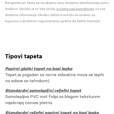
Beograda, pri čemu se na ukupnu cenu dodatno obračunavaju putni
troškovi. Ukoliko je to Vaš slučaj,
možete nas kontaktirati
za sve
dodatne informacije. Ukoliko želite montažu na stranici za
kupovinu u dodatnim napomenama upišite da želite montažu.
Tipovi tapeta
Papirni glatki tapet na bazi lepka
Tapet je pogodan za ravne zidove(ne moze se lepiti
na zidove sa tehnikom).
Standardni samolepljivi reljefni tapet
Samolepljiva PVC mat folija sa blagom teksturom
najslicnijoj canvas platnu.
Standardni reljefni papirni tapet na bazi lepka