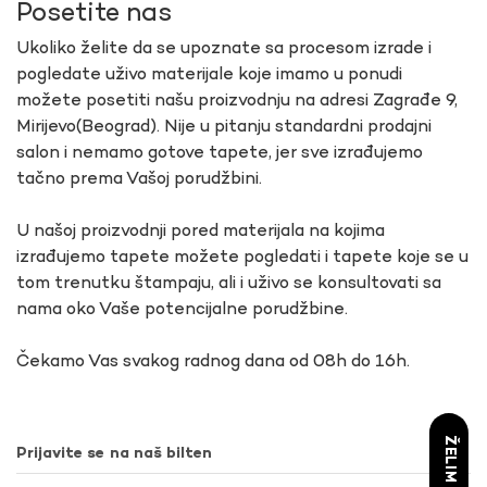
Posetite nas
Ukoliko želite da se upoznate sa procesom izrade i
pogledate uživo materijale koje imamo u ponudi
možete posetiti našu proizvodnju na adresi Zagrađe 9,
Mirijevo(Beograd). Nije u pitanju standardni prodajni
salon i nemamo gotove tapete, jer sve izrađujemo
tačno prema Vašoj porudžbini.
U našoj proizvodnji pored materijala na kojima
izrađujemo tapete možete pogledati i tapete koje se u
tom trenutku štampaju, ali i uživo se konsultovati sa
nama oko Vaše potencijalne porudžbine.
Čekamo Vas svakog radnog dana od 08h do 16h.
Prijavite se na naš bilten