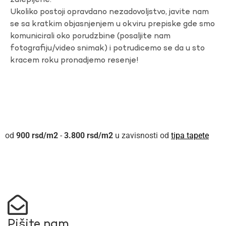
zalepljene.
Ukoliko postoji opravdano nezadovoljstvo, javite nam
se sa kratkim objasnjenjem u okviru prepiske gde smo
komunicirali oko porudzbine (posaljite nam
fotografiju/video snimak) i potrudicemo se da u sto
kracem roku pronadjemo resenje!
900
rsd
-
3.800
rsd
u zavisnosti od
tipa tapete
Pišite nam