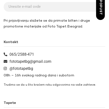
ŽELIM POPUST
Pri prijavljivanju slažete se da primate bilten i druge
promotivne materijale od Foto Tapet Beograd.
Kontakt
065/2588-471
fototapetbg@gmail.com
@fototapetbg
08h – 16h svakog radnog dana i subotom
Trudimo se da u što kraćem roku odgovorimo na vaše zahteve.
Tapete