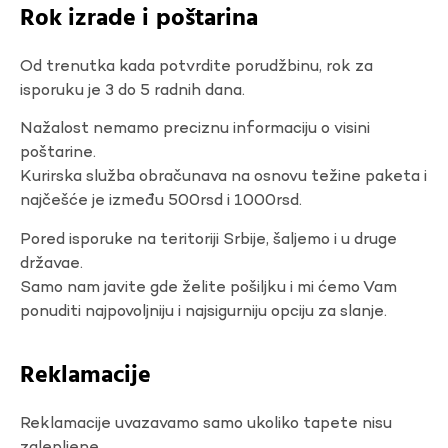
Rok izrade i poštarina
Od trenutka kada potvrdite porudžbinu, rok za
isporuku je 3 do 5 radnih dana.
Nažalost nemamo preciznu informaciju o visini
poštarine.
Kurirska služba obračunava na osnovu težine paketa i
najčešće je između 500rsd i 1000rsd.
Pored isporuke na teritoriji Srbije, šaljemo i u druge
državae.
Samo nam javite gde želite pošiljku i mi ćemo Vam
ponuditi najpovoljniju i najsigurniju opciju za slanje.
Reklamacije
Reklamacije uvazavamo samo ukoliko tapete nisu