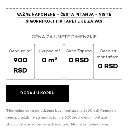
-
-
VAŽNE NAPOMENE
ČESTA PITANJA
NISTE
SIGURNI KOJI TIP TAPETE JE ZA VAS
CENA ZA UNETE DIMENZIJE
Cena za m²
Ukupno m²
Cena Tapeta
Cena sa
montažom
900
0 m²
0 RSD
0 RSD
RSD
DODAJ U KORPU
*Minimalna cena porudžbine bez montaže je 2500rsd. Minimalna
cena porudžbine sa montažom je 6200rsd. Cena montaže
obračunata je za teritoriju Beograda. Montaže radimo i van