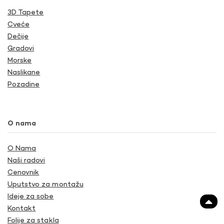
3D Tapete
Cveće
Dečije
Gradovi
Morske
Naslikane
Pozadine
O nama
O Nama
Naši radovi
Cenovnik
Uputstvo za montažu
Ideje za sobe
Kontakt
Folije za stakla