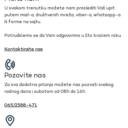
U svakom trenutku možete nam proslediti Vaš upit
putem mail-a, društvenih mreža, viber-a, whatsapp-a
ili forme na sajtu.
Potrudićemo se da Vam odgovorimo u što kraćem roku.
Kontaktirajte nas
Pozovite nas
Za sva dodatna pitanja možete nas pozvati svakog
radnog dana i subotom od 08h do 16h.
065/2588-471