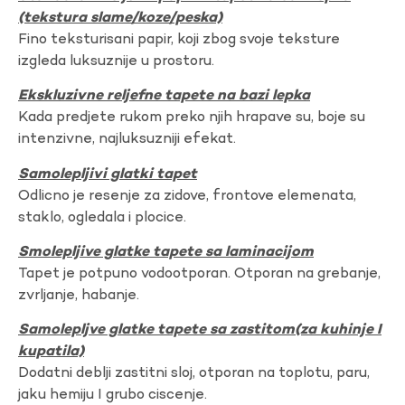
(tekstura slame/koze/peska)
Fino teksturisani papir, koji zbog svoje teksture
izgleda luksuznije u prostoru.
Ekskluzivne reljefne tapete na bazi lepka
Kada predjete rukom preko njih hrapave su, boje su
intenzivne, najluksuzniji efekat.
Samolepljivi glatki tapet
Odlicno je resenje za zidove, frontove elemenata,
staklo, ogledala i plocice.
Smolepljive glatke tapete sa laminacijom
Tapet je potpuno vodootporan. Otporan na grebanje,
zvrljanje, habanje.
Samolepljve glatke tapete sa zastitom(za kuhinje I
kupatila)
Dodatni deblji zastitni sloj, otporan na toplotu, paru,
jaku hemiju I grubo ciscenje.