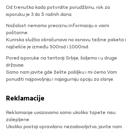
Od trenutka kada potvrdite porudžbinu, rok za
isporuku je 3 do 5 radnih dana.
Nažalost nemamo preciznu informaciju o visini
poštarine.
Kurirska služba obračunava na osnovu težine paketa i
najčešće je između 500rsd i 1000rsd.
Pored isporuke na teritoriji Srbije, šaljemo i u druge
državae.
Samo nam javite gde želite pošiljku i mi ćemo Vam
ponuditi najpovoljniju i najsigurniju opciju za slanje.
Reklamacije
Reklamacije uvazavamo samo ukoliko tapete nisu
zalepljene.
Ukoliko postoji opravdano nezadovoljstvo, javite nam