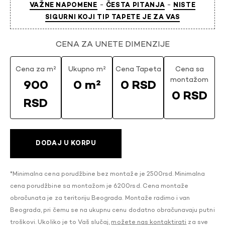
-
-
VAŽNE NAPOMENE
ČESTA PITANJA
NISTE
SIGURNI KOJI TIP TAPETE JE ZA VAS
CENA ZA UNETE DIMENZIJE
Cena za m²
Ukupno m²
Cena Tapeta
Cena sa
montažom
900
0 m²
0 RSD
0 RSD
RSD
DODAJ U KORPU
*Minimalna cena porudžbine bez montaže je 2500rsd. Minimalna
cena porudžbine sa montažom je 6200rsd. Cena montaže
obračunata je za teritoriju Beograda. Montaže radimo i van
Beograda, pri čemu se na ukupnu cenu dodatno obračunavaju putni
troškovi. Ukoliko je to Vaš slučaj,
možete nas kontaktirati
za sve