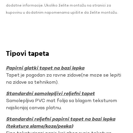
dodatne informacije. Ukoliko želite montažu na stranici za
kupovinu u dodatnim napomenama upišite da želite montažu.
Tipovi tapeta
Papirni glatki tapet na bazi lepka
Tapet je pogodan za ravne zidove(ne moze se lepiti
na zidove sa tehnikom).
Standardni samolepljivi reljefni tapet
Samolepljiva PVC mat folija sa blagom teksturom
najslicnijoj canvas platnu.
Standardni reljefni papirni tapet na bazi lepka
(tekstura slame/koze/peska)