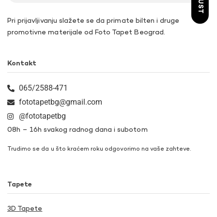
Pri prijavljivanju slažete se da primate bilten i druge
promotivne materijale od Foto Tapet Beograd.
Kontakt
065/2588-471
fototapetbg@gmail.com
@fototapetbg
08h – 16h svakog radnog dana i subotom
Trudimo se da u što kraćem roku odgovorimo na vaše zahteve.
Tapete
3D Tapete