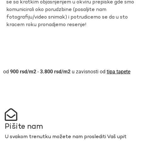
se sa kratkim objasnjenjem u okviru prepiske gde smo
komunicirali oko porudzbine (posaljite nam
fotografiju/video snimak) i potrudicemo se da u sto
kracem roku pronadjemo resenje!
900
rsd
-
3.800
rsd
u zavisnosti od
tipa tapete
Pišite nam
U svakom trenutku možete nam proslediti Vaš upit