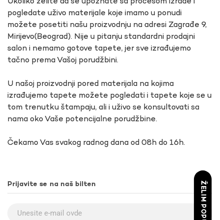
Ukoliko želite da se upoznate sa procesom izrade i
pogledate uživo materijale koje imamo u ponudi
možete posetiti našu proizvodnju na adresi Zagrađe 9,
Mirijevo(Beograd). Nije u pitanju standardni prodajni
salon i nemamo gotove tapete, jer sve izrađujemo
tačno prema Vašoj porudžbini.
U našoj proizvodnji pored materijala na kojima
izrađujemo tapete možete pogledati i tapete koje se u
tom trenutku štampaju, ali i uživo se konsultovati sa
nama oko Vaše potencijalne porudžbine.
Čekamo Vas svakog radnog dana od 08h do 16h.
ŽELIM POPUST
Prijavite se na naš bilten