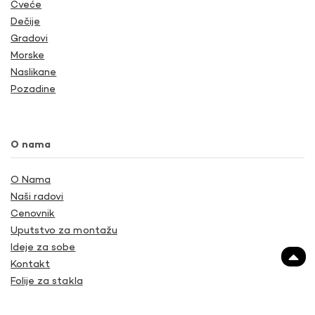
Cveće
Dečije
Gradovi
Morske
Naslikane
Pozadine
O nama
O Nama
Naši radovi
Cenovnik
Uputstvo za montažu
Ideje za sobe
Kontakt
Folije za stakla