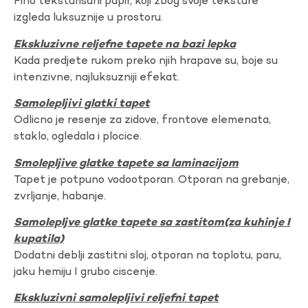
Fino teksturisani papir, koji zbog svoje teksture
izgleda luksuznije u prostoru.
Ekskluzivne reljefne tapete na bazi lepka
Kada predjete rukom preko njih hrapave su, boje su
intenzivne, najluksuzniji efekat.
Samolepljivi glatki tapet
Odlicno je resenje za zidove, frontove elemenata,
staklo, ogledala i plocice.
Smolepljive glatke tapete sa laminacijom
Tapet je potpuno vodootporan. Otporan na grebanje,
zvrljanje, habanje.
Samolepljve glatke tapete sa zastitom(za kuhinje I
kupatila)
Dodatni deblji zastitni sloj, otporan na toplotu, paru,
jaku hemiju I grubo ciscenje.
Ekskluzivni samolepljivi reljefni tapet