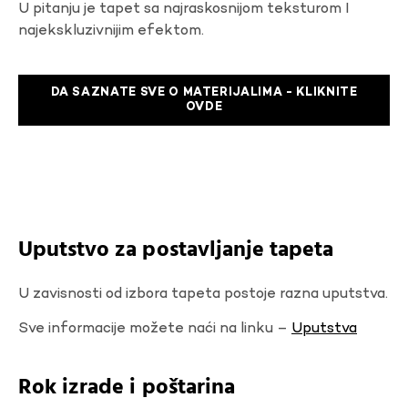
U pitanju je tapet sa najraskosnijom teksturom I
najekskluzivnijim efektom.
DA SAZNATE SVE O MATERIJALIMA - KLIKNITE
OVDE
Uputstvo za postavljanje tapeta
U zavisnosti od izbora tapeta postoje razna uputstva.
Sve informacije možete naći na linku –
Uputstva
Rok izrade i poštarina