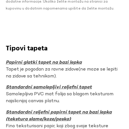
dodatne informacije. Ukoliko želite montažu na stranici za
kupovinu u dodatnim napomenama upišite da želite montažu.
Tipovi tapeta
Papirni glatki tapet na bazi lepka
Tapet je pogodan za ravne zidove(ne moze se lepiti
na zidove sa tehnikom).
Standardni samolepljivi reljefni tapet
Samolepljiva PVC mat folija sa blagom teksturom
najslicnijoj canvas platnu.
Standardni reljefni papirni tapet na bazi lepka
(tekstura slame/koze/peska)
Fino teksturisani papir, koji zbog svoje teksture