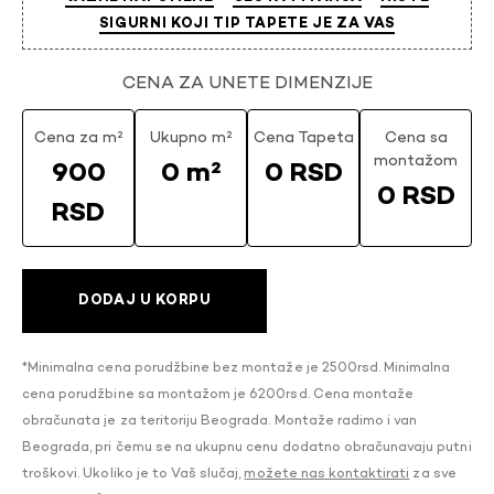
SIGURNI KOJI TIP TAPETE JE ZA VAS
CENA ZA UNETE DIMENZIJE
Cena za m²
Ukupno m²
Cena Tapeta
Cena sa
montažom
900
0 m²
0 RSD
0 RSD
RSD
DODAJ U KORPU
*Minimalna cena porudžbine bez montaže je 2500rsd. Minimalna
cena porudžbine sa montažom je 6200rsd. Cena montaže
obračunata je za teritoriju Beograda. Montaže radimo i van
Beograda, pri čemu se na ukupnu cenu dodatno obračunavaju putni
troškovi. Ukoliko je to Vaš slučaj,
možete nas kontaktirati
za sve