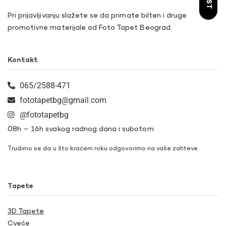
Pri prijavljivanju slažete se da primate bilten i druge
promotivne materijale od Foto Tapet Beograd.
Kontakt
065/2588-471
fototapetbg@gmail.com
@fototapetbg
08h – 16h svakog radnog dana i subotom
Trudimo se da u što kraćem roku odgovorimo na vaše zahteve.
Tapete
3D Tapete
Cveće