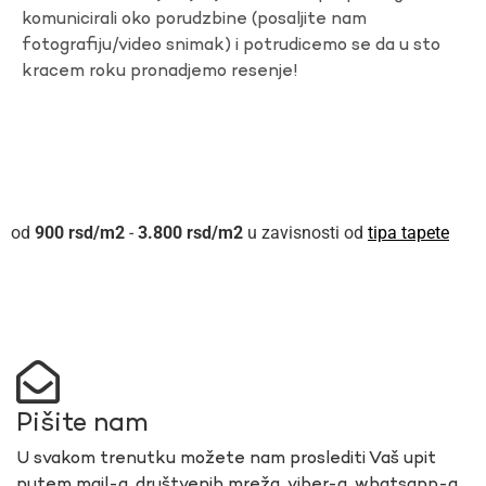
komunicirali oko porudzbine (posaljite nam
fotografiju/video snimak) i potrudicemo se da u sto
kracem roku pronadjemo resenje!
900
rsd
-
3.800
rsd
u zavisnosti od
tipa tapete
Pišite nam
U svakom trenutku možete nam proslediti Vaš upit
putem mail-a, društvenih mreža, viber-a, whatsapp-a