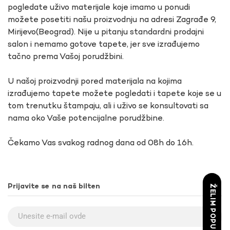
pogledate uživo materijale koje imamo u ponudi
možete posetiti našu proizvodnju na adresi Zagrađe 9,
Mirijevo(Beograd). Nije u pitanju standardni prodajni
salon i nemamo gotove tapete, jer sve izrađujemo
tačno prema Vašoj porudžbini.
U našoj proizvodnji pored materijala na kojima
izrađujemo tapete možete pogledati i tapete koje se u
tom trenutku štampaju, ali i uživo se konsultovati sa
nama oko Vaše potencijalne porudžbine.
Čekamo Vas svakog radnog dana od 08h do 16h.
Prijavite se na naš bilten
ŽELIM POPUST