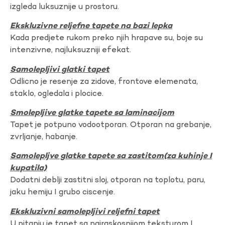
izgleda luksuznije u prostoru.
Ekskluzivne reljefne tapete na bazi lepka
Kada predjete rukom preko njih hrapave su, boje su
intenzivne, najluksuzniji efekat.
Samolepljivi glatki tapet
Odlicno je resenje za zidove, frontove elemenata,
staklo, ogledala i plocice.
Smolepljive glatke tapete sa laminacijom
Tapet je potpuno vodootporan. Otporan na grebanje,
zvrljanje, habanje.
Samolepljve glatke tapete sa zastitom(za kuhinje I
kupatila)
Dodatni deblji zastitni sloj, otporan na toplotu, paru,
jaku hemiju I grubo ciscenje.
Ekskluzivni samolepljivi reljefni tapet
U pitanju je tapet sa najraskosnijom teksturom I