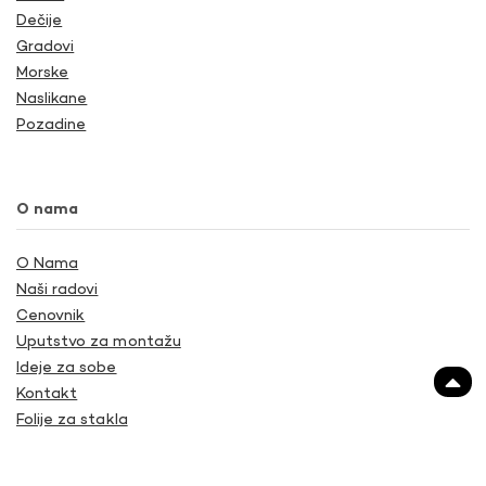
Dečije
Gradovi
Morske
Naslikane
Pozadine
O nama
O Nama
Naši radovi
Cenovnik
Uputstvo za montažu
Ideje za sobe
Kontakt
Folije za stakla