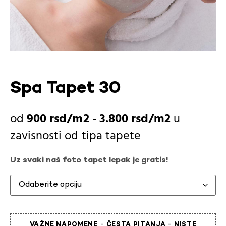
Spa Tapet 30
900
rsd
-
3.800
rsd
u
zavisnosti od
tipa tapete
Uz svaki naš foto tapet lepak je gratis!
-
-
VAŽNE NAPOMENE
ČESTA PITANJA
NISTE