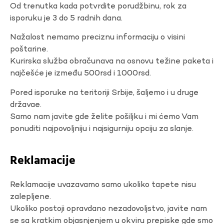
Od trenutka kada potvrdite porudžbinu, rok za
isporuku je 3 do 5 radnih dana.
Nažalost nemamo preciznu informaciju o visini
poštarine.
Kurirska služba obračunava na osnovu težine paketa i
najčešće je između 500rsd i 1000rsd.
Pored isporuke na teritoriji Srbije, šaljemo i u druge
državae.
Samo nam javite gde želite pošiljku i mi ćemo Vam
ponuditi najpovoljniju i najsigurniju opciju za slanje.
Reklamacije
Reklamacije uvazavamo samo ukoliko tapete nisu
zalepljene.
Ukoliko postoji opravdano nezadovoljstvo, javite nam
se sa kratkim objasnjenjem u okviru prepiske gde smo