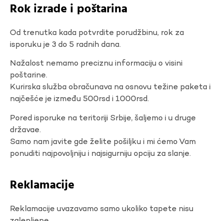
Rok izrade i poštarina
Od trenutka kada potvrdite porudžbinu, rok za
isporuku je 3 do 5 radnih dana.
Nažalost nemamo preciznu informaciju o visini
poštarine.
Kurirska služba obračunava na osnovu težine paketa i
najčešće je između 500rsd i 1000rsd.
Pored isporuke na teritoriji Srbije, šaljemo i u druge
državae.
Samo nam javite gde želite pošiljku i mi ćemo Vam
ponuditi najpovoljniju i najsigurniju opciju za slanje.
Reklamacije
Reklamacije uvazavamo samo ukoliko tapete nisu