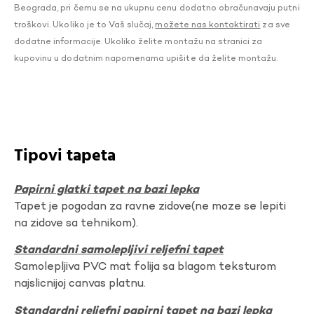
Beograda, pri čemu se na ukupnu cenu dodatno obračunavaju putni
troškovi. Ukoliko je to Vaš slučaj,
možete nas kontaktirati
za sve
dodatne informacije. Ukoliko želite montažu na stranici za
kupovinu u dodatnim napomenama upišite da želite montažu.
Tipovi tapeta
Papirni glatki tapet na bazi lepka
Tapet je pogodan za ravne zidove(ne moze se lepiti
na zidove sa tehnikom).
Standardni samolepljivi reljefni tapet
Samolepljiva PVC mat folija sa blagom teksturom
najslicnijoj canvas platnu.
Standardni reljefni papirni tapet na bazi lepka