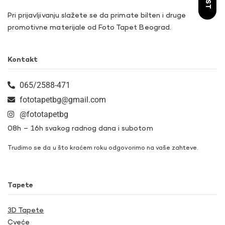
Pri prijavljivanju slažete se da primate bilten i druge
promotivne materijale od Foto Tapet Beograd.
Kontakt
065/2588-471
fototapetbg@gmail.com
@fototapetbg
08h – 16h svakog radnog dana i subotom
Trudimo se da u što kraćem roku odgovorimo na vaše zahteve.
Tapete
3D Tapete
Cveće