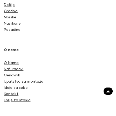
Dečije
Gradovi
Morske
Naslikane
Pozadine
O nama
O Nama
Naši radovi
Cenovnik
Uputstvo za montažu
Ideje za sobe
Kontakt
Folije za stakla