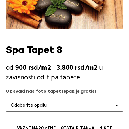
Spa Tapet 8
900
rsd
-
3.800
rsd
u
zavisnosti od
tipa tapete
Uz svaki naš foto tapet lepak je gratis!
-
-
VAŽNE NAPOMENE
ČESTA PITANJA
NISTE