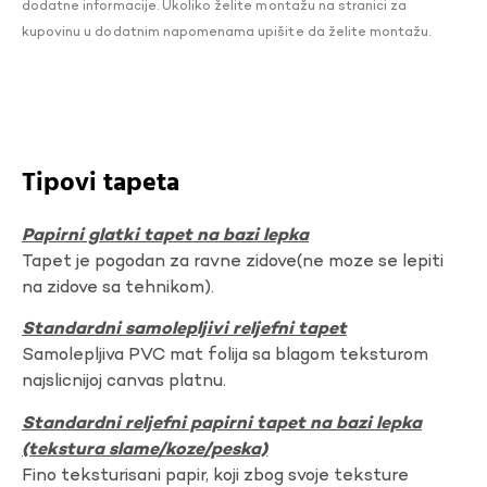
dodatne informacije. Ukoliko želite montažu na stranici za
kupovinu u dodatnim napomenama upišite da želite montažu.
Tipovi tapeta
Papirni glatki tapet na bazi lepka
Tapet je pogodan za ravne zidove(ne moze se lepiti
na zidove sa tehnikom).
Standardni samolepljivi reljefni tapet
Samolepljiva PVC mat folija sa blagom teksturom
najslicnijoj canvas platnu.
Standardni reljefni papirni tapet na bazi lepka
(tekstura slame/koze/peska)
Fino teksturisani papir, koji zbog svoje teksture