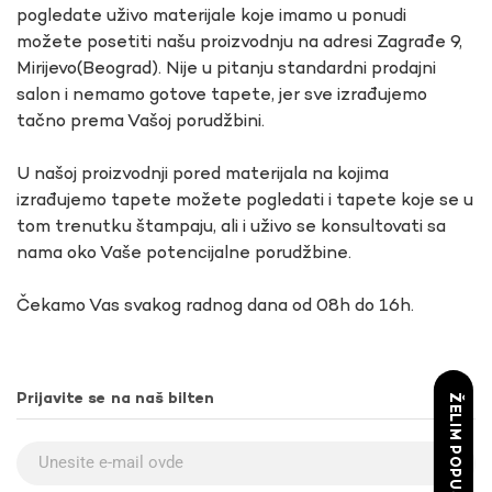
pogledate uživo materijale koje imamo u ponudi
možete posetiti našu proizvodnju na adresi Zagrađe 9,
Mirijevo(Beograd). Nije u pitanju standardni prodajni
salon i nemamo gotove tapete, jer sve izrađujemo
tačno prema Vašoj porudžbini.
U našoj proizvodnji pored materijala na kojima
izrađujemo tapete možete pogledati i tapete koje se u
tom trenutku štampaju, ali i uživo se konsultovati sa
nama oko Vaše potencijalne porudžbine.
Čekamo Vas svakog radnog dana od 08h do 16h.
Prijavite se na naš bilten
ŽELIM POPUST