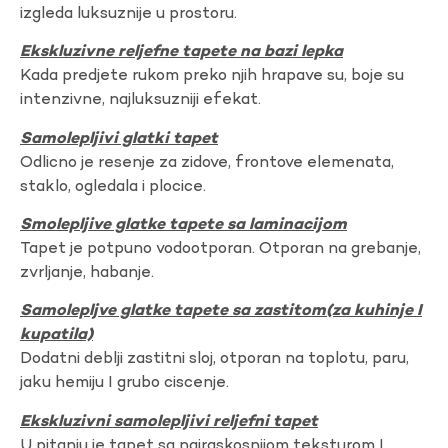
izgleda luksuznije u prostoru.
Ekskluzivne reljefne tapete na bazi lepka
Kada predjete rukom preko njih hrapave su, boje su
intenzivne, najluksuzniji efekat.
Samolepljivi glatki tapet
Odlicno je resenje za zidove, frontove elemenata,
staklo, ogledala i plocice.
Smolepljive glatke tapete sa laminacijom
Tapet je potpuno vodootporan. Otporan na grebanje,
zvrljanje, habanje.
Samolepljve glatke tapete sa zastitom(za kuhinje I
kupatila)
Dodatni deblji zastitni sloj, otporan na toplotu, paru,
jaku hemiju I grubo ciscenje.
Ekskluzivni samolepljivi reljefni tapet
U pitanju je tapet sa najraskosnijom teksturom I