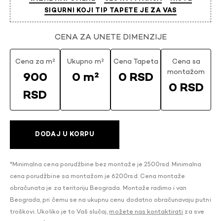
SIGURNI KOJI TIP TAPETE JE ZA VAS
CENA ZA UNETE DIMENZIJE
Cena za m²
Ukupno m²
Cena Tapeta
Cena sa
montažom
900
0 m²
0 RSD
0 RSD
RSD
DODAJ U KORPU
*Minimalna cena porudžbine bez montaže je 2500rsd. Minimalna
cena porudžbine sa montažom je 6200rsd. Cena montaže
obračunata je za teritoriju Beograda. Montaže radimo i van
Beograda, pri čemu se na ukupnu cenu dodatno obračunavaju putni
troškovi. Ukoliko je to Vaš slučaj,
možete nas kontaktirati
za sve