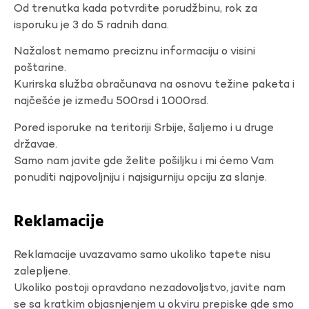
Od trenutka kada potvrdite porudžbinu, rok za
isporuku je 3 do 5 radnih dana.
Nažalost nemamo preciznu informaciju o visini
poštarine.
Kurirska služba obračunava na osnovu težine paketa i
najčešće je između 500rsd i 1000rsd.
Pored isporuke na teritoriji Srbije, šaljemo i u druge
državae.
Samo nam javite gde želite pošiljku i mi ćemo Vam
ponuditi najpovoljniju i najsigurniju opciju za slanje.
Reklamacije
Reklamacije uvazavamo samo ukoliko tapete nisu
zalepljene.
Ukoliko postoji opravdano nezadovoljstvo, javite nam
se sa kratkim objasnjenjem u okviru prepiske gde smo