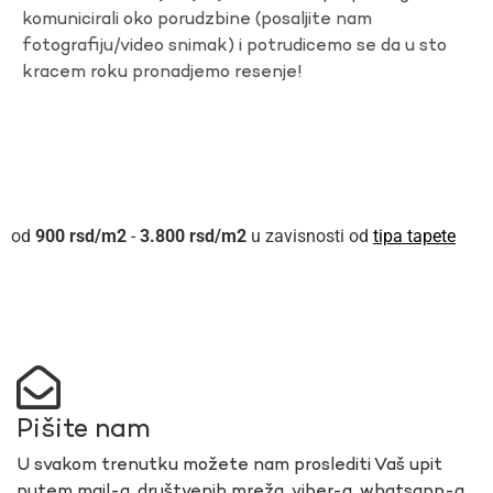
komunicirali oko porudzbine (posaljite nam
fotografiju/video snimak) i potrudicemo se da u sto
kracem roku pronadjemo resenje!
900
rsd
-
3.800
rsd
u zavisnosti od
tipa tapete
Pišite nam
U svakom trenutku možete nam proslediti Vaš upit
putem mail-a, društvenih mreža, viber-a, whatsapp-a