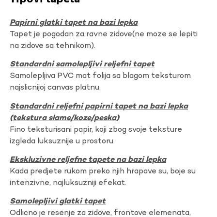
Papirni glatki tapet na bazi lepka
Tapet je pogodan za ravne zidove(ne moze se lepiti
na zidove sa tehnikom).
Standardni samolepljivi reljefni tapet
Samolepljiva PVC mat folija sa blagom teksturom
najslicnijoj canvas platnu.
Standardni reljefni papirni tapet na bazi lepka
(tekstura slame/koze/peska)
Fino teksturisani papir, koji zbog svoje teksture
izgleda luksuznije u prostoru.
Ekskluzivne reljefne tapete na bazi lepka
Kada predjete rukom preko njih hrapave su, boje su
intenzivne, najluksuzniji efekat.
Samolepljivi glatki tapet
Odlicno je resenje za zidove, frontove elemenata,