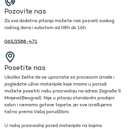
Pozovite nas
Za sva dodatna pitanja možete nas pozvati svakog
radnog dana i subotom od 08h do 16h.
065/2588-471
Posetite nas
Ukoliko želite da se upoznate sa procesom izrade i
pogledate uživo materijale koje imamo u ponudi
možete posetiti našu proizvodnju na adresi Zagrađe 9,
Mirijevo(Beograd). Nije u pitanju standardni prodajni
salon i nemamo gotove tapete, jer sve izrađujemo
tačno prema Vašoj porudžbini.
U našoj proizvodnji pored materijala na kojima