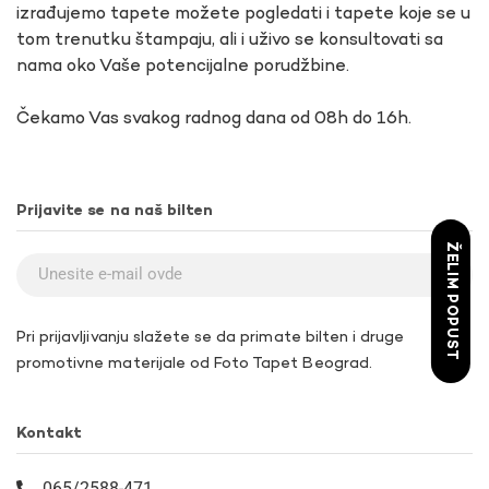
izrađujemo tapete možete pogledati i tapete koje se u
tom trenutku štampaju, ali i uživo se konsultovati sa
nama oko Vaše potencijalne porudžbine.
Čekamo Vas svakog radnog dana od 08h do 16h.
Prijavite se na naš bilten
ŽELIM POPUST
Pri prijavljivanju slažete se da primate bilten i druge
promotivne materijale od Foto Tapet Beograd.
Kontakt
065/2588-471