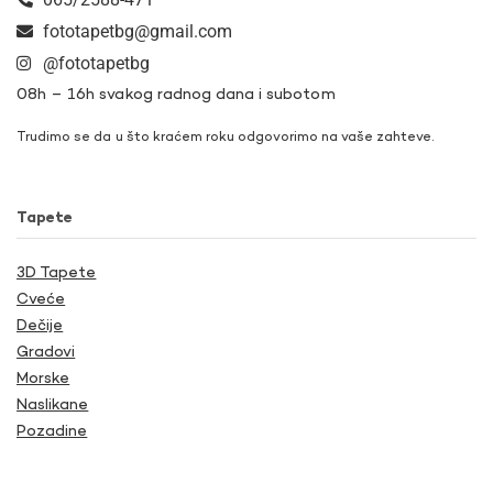
fototapetbg@gmail.com
@fototapetbg
08h – 16h svakog radnog dana i subotom
Trudimo se da u što kraćem roku odgovorimo na vaše zahteve.
Tapete
3D Tapete
Cveće
Dečije
Gradovi
Morske
Naslikane
Pozadine