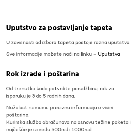
Uputstvo za postavljanje tapeta
U zavisnosti od izbora tapeta postoje razna uputstva.
Sve informacije možete naći na linku –
Uputstva
Rok izrade i poštarina
Od trenutka kada potvrdite porudžbinu, rok za
isporuku je 3 do 5 radnih dana.
Nažalost nemamo preciznu informaciju o visini
poštarine.
Kurirska služba obračunava na osnovu težine paketa i
najčešće je između 500rsd i 1000rsd.