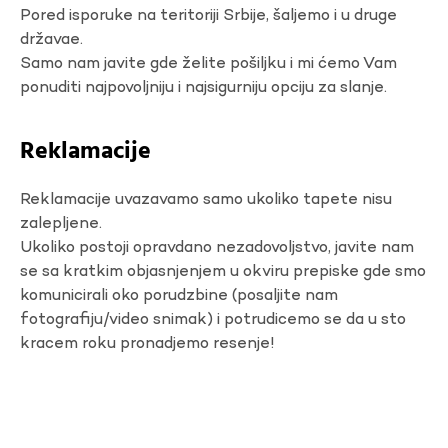
Pored isporuke na teritoriji Srbije, šaljemo i u druge
državae.
Samo nam javite gde želite pošiljku i mi ćemo Vam
ponuditi najpovoljniju i najsigurniju opciju za slanje.
Reklamacije
Reklamacije uvazavamo samo ukoliko tapete nisu
zalepljene.
Ukoliko postoji opravdano nezadovoljstvo, javite nam
se sa kratkim objasnjenjem u okviru prepiske gde smo
komunicirali oko porudzbine (posaljite nam
fotografiju/video snimak) i potrudicemo se da u sto
kracem roku pronadjemo resenje!