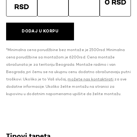
0 RSD
RSD
DODAJ U KORPU
*Minimalna cena porudžbine bez montaže je 2500rsd. Minimalna
cena porudžbine sa montažom je 6200rsd. Cena montaže
obračunata je za teritoriju Beograda. Montaže radimo i van
Beograda, pri čemu se na ukupnu cenu dodatno obračunavaju putni
troškovi. Ukoliko je to Vaš slučaj,
možete nas kontaktirati
za sve
dodatne informacije. Ukoliko želite montažu na stranici za
kupovinu u dodatnim napomenama upišite da želite montažu.
Tipovi tapeta