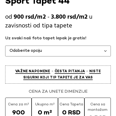
Sport Tapet 44
900
rsd
-
3.800
rsd
u
zavisnosti od
tipa tapete
Uz svaki naš foto tapet lepak je gratis!
-
-
VAŽNE NAPOMENE
ČESTA PITANJA
NISTE
SIGURNI KOJI TIP TAPETE JE ZA VAS
CENA ZA UNETE DIMENZIJE
Cena za m²
Ukupno m²
Cena Tapeta
Cena sa
montažom
900
0 m²
0 RSD