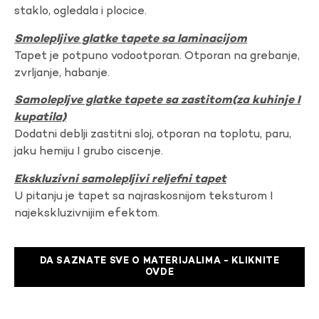
staklo, ogledala i plocice.
Smolepljive glatke tapete sa laminacijom
Tapet je potpuno vodootporan. Otporan na grebanje,
zvrljanje, habanje.
Samolepljve glatke tapete sa zastitom(za kuhinje I
kupatila)
Dodatni deblji zastitni sloj, otporan na toplotu, paru,
jaku hemiju I grubo ciscenje.
Ekskluzivni samolepljivi reljefni tapet
U pitanju je tapet sa najraskosnijom teksturom I
najekskluzivnijim efektom.
DA SAZNATE SVE O MATERIJALIMA - KLIKNITE
OVDE