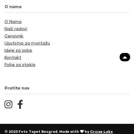
O nama
O Nama
Naši radovi
Cenovnik
Uputstvo za montažu
Ideje za sobe
Kontakt
Folije za stakla
Pratite nas
© 2023 Foto Tapet Beograd. Made with
by
Cruise Labs