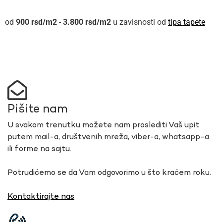
900
rsd
-
3.800
rsd
u zavisnosti od
tipa tapete
Pišite nam
U svakom trenutku možete nam proslediti Vaš upit
putem mail-a, društvenih mreža, viber-a, whatsapp-a
ili forme na sajtu.
Potrudićemo se da Vam odgovorimo u što kraćem roku.
Kontaktirajte nas