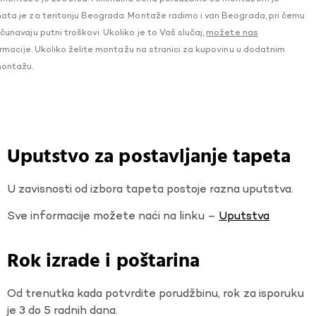
a je za teritoriju Beograda. Montaže radimo i van Beograda, pri čemu
navaju putni troškovi. Ukoliko je to Vaš slučaj,
možete nas
macije. Ukoliko želite montažu na stranici za kupovinu u dodatnim
montažu.
Uputstvo za postavljanje tapeta
U zavisnosti od izbora tapeta postoje razna uputstva.
Sve informacije možete naći na linku –
Uputstva
Rok izrade i poštarina
Od trenutka kada potvrdite porudžbinu, rok za isporuku
je 3 do 5 radnih dana.