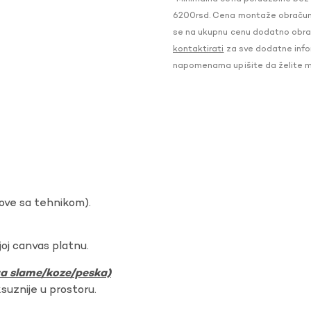
6200rsd. Cena montaže obračunat
se na ukupnu cenu dodatno obraču
kontaktirati
za sve dodatne infor
napomenama upišite da želite 
dove sa tehnikom).
oj canvas platnu.
ura slame/koze/peska)
ksuznije u prostoru.