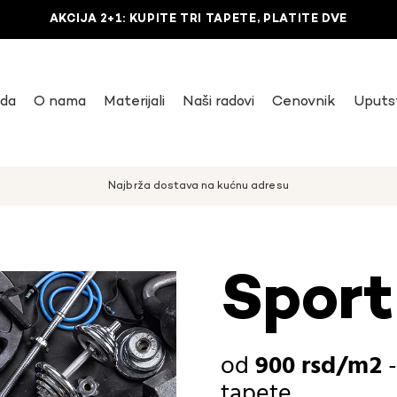
AKCIJA 2+1: KUPITE TRI TAPETE, PLATITE DVE
uda
O nama
Materijali
Naši radovi
Cenovnik
Uputs
Najbrža dostava na kućnu adresu
Sport
900
rsd
tapete