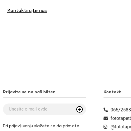
Kontaktirajte nas
Prijavite se na naš bilten
Kontakt
065/2588
fototape
Pri prijavljivanju slažete se da primate
@fototap