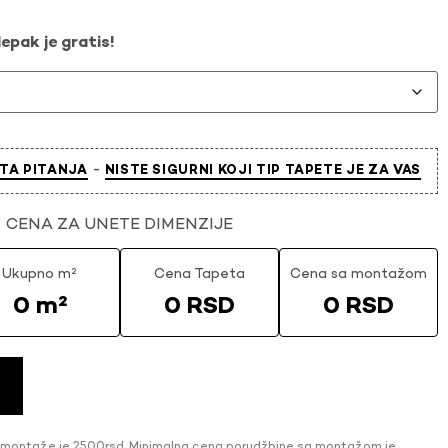
epak je gratis!
-
TA PITANJA
NISTE SIGURNI KOJI TIP TAPETE JE ZA VAS
CENA ZA UNETE DIMENZIJE
Ukupno m²
Cena Tapeta
Cena sa montažom
0 m²
0 RSD
0 RSD
 montaže je 2500rsd. Minimalna cena porudžbine sa montažom je