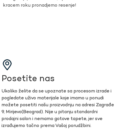
kracem roku pronadjemo resenje!
Posetite nas
Ukoliko želite da se upoznate sa procesom izrade i
pogledate uživo materijale koje imamo u ponudi
možete posetiti našu proizvodnju na adresi Zagrađe
9, Mirijevo(Beograd). Nije u pitanju standardni
prodajni salon i nemamo gotove tapete, jer sve
izrađujemo tačno prema Vašoj porudžbini.