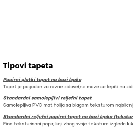
Tipovi tapeta
Papirni glatki tapet na bazi lepka
Tapet je pogodan za ravne zidove(ne moze se lepiti na zi
Standardni samolepljivi reljefni tapet
Samolepljiva PVC mat folija sa blagom teksturom najslicnij
Standardni reljefni papirni tapet na bazi lepka (tekst
Fino teksturisani papir, koji zbog svoje teksture izgleda lu