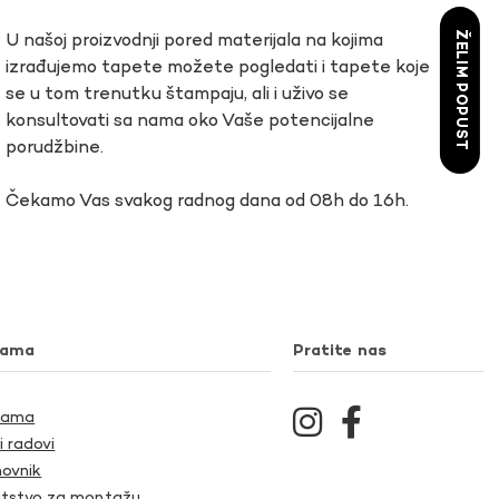
ŽELIM POPUST
U našoj proizvodnji pored materijala na kojima
izrađujemo tapete možete pogledati i tapete koje
se u tom trenutku štampaju, ali i uživo se
konsultovati sa nama oko Vaše potencijalne
porudžbine.
Čekamo Vas svakog radnog dana od 08h do 16h.
nama
Pratite nas
Nama
i radovi
ovnik
tstvo za montažu