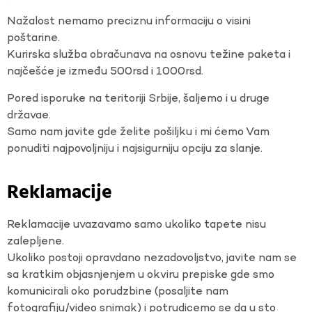
Nažalost nemamo preciznu informaciju o visini
poštarine.
Kurirska služba obračunava na osnovu težine paketa i
najčešće je između 500rsd i 1000rsd.
Pored isporuke na teritoriji Srbije, šaljemo i u druge
državae.
Samo nam javite gde želite pošiljku i mi ćemo Vam
ponuditi najpovoljniju i najsigurniju opciju za slanje.
Reklamacije
Reklamacije uvazavamo samo ukoliko tapete nisu
zalepljene.
Ukoliko postoji opravdano nezadovoljstvo, javite nam se
sa kratkim objasnjenjem u okviru prepiske gde smo
komunicirali oko porudzbine (posaljite nam
fotografiju/video snimak) i potrudicemo se da u sto