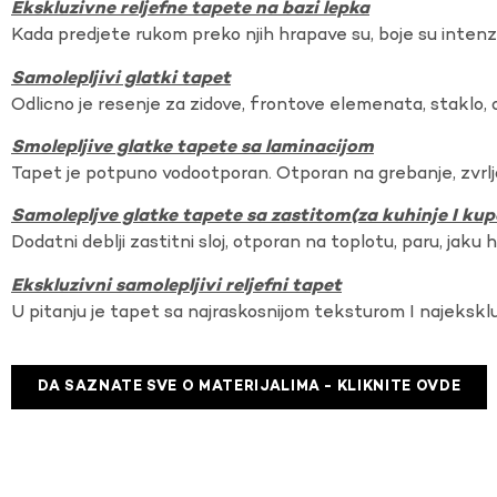
Ekskluzivne reljefne tapete na bazi lepka
Kada predjete rukom preko njih hrapave su, boje su intenzi
Samolepljivi glatki tapet
Odlicno je resenje za zidove, frontove elemenata, staklo, o
Smolepljive glatke tapete sa laminacijom
Tapet je potpuno vodootporan. Otporan na grebanje, zvrlj
Samolepljve glatke tapete sa zastitom(za kuhinje I kup
Dodatni deblji zastitni sloj, otporan na toplotu, paru, jaku 
Ekskluzivni samolepljivi reljefni tapet
U pitanju je tapet sa najraskosnijom teksturom I najekskl
DA SAZNATE SVE O MATERIJALIMA - KLIKNITE OVDE