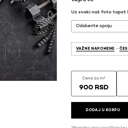
Uz svaki naš foto tapet l
-
VAŽNE NAPOMENE
ČES
Cena za m²
900 RSD
DODAJ U KORPU
*Minimalna cena porudžbine bez