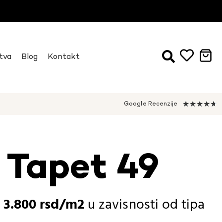
tva
Blog
Kontakt
★
★
★
★
★
Google Recenzije
 Tapet 49
-
3.800
rsd
u zavisnosti od
tipa