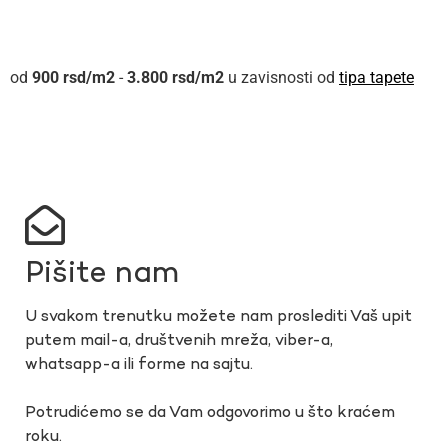
900
rsd
-
3.800
rsd
u zavisnosti od
tipa tapete
Pišite nam
U svakom trenutku možete nam proslediti Vaš upit
putem mail-a, društvenih mreža, viber-a,
whatsapp-a ili forme na sajtu.
Potrudićemo se da Vam odgovorimo u što kraćem
roku.