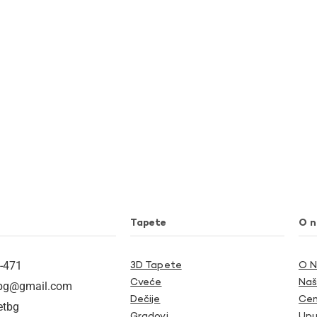
Tapete
O 
-471
3D Tapete
O 
Cveće
Naš
tbg@gmail.com
Dečije
Cen
etbg
Gradovi
Upu