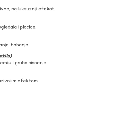
vne, najluksuzniji efekat.
gledala i plocice.
anje, habanje.
atila)
hemiju I grubo ciscenje.
uzivnijim efektom.