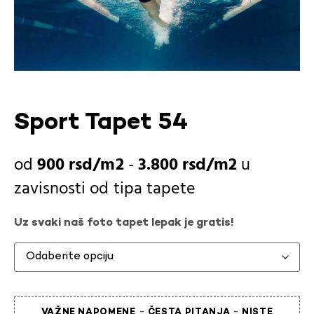
Sport Tapet 54
900
rsd
-
3.800
rsd
u
zavisnosti od
tipa tapete
Uz svaki naš foto tapet lepak je gratis!
-
-
VAŽNE NAPOMENE
ČESTA PITANJA
NISTE