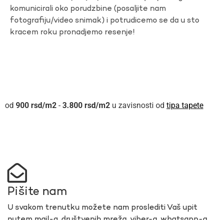
komunicirali oko porudzbine (posaljite nam
fotografiju/video snimak) i potrudicemo se da u sto
kracem roku pronadjemo resenje!
900
rsd
-
3.800
rsd
u zavisnosti od
tipa tapete
Pišite nam
U svakom trenutku možete nam proslediti Vaš upit
putem mail-a, društvenih mreža, viber-a, whatsapp-a