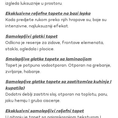
izgleda luksuznije u prostoru.
Ekskluzivne reljefne tapete na bazi lepka
Kada predjete rukom preko njih hrapave su, boje su
intenzivne, najluksuzniji efekat.
Samolepljivi glatki tapet
Odlicno je resenje za zidove, frontove elemenata,
staklo, ogledala i plocice.
Smolepljive glatke tapete sa laminacijom
Tapet je potpuno vodootporan. Otporan na grebanje,
zvrljanje, habanje.
Samolepljve glatke tapete sa zastitom(za kuhinje I
kupatila)
Dodatni deblji zastitni sloj, otporan na toplotu, paru,
jaku hemiju I grubo ciscenje.
Ekskluzivni samolepljivi reljefni tapet
U pitanju je tapet sa najraskosnijom teksturom I