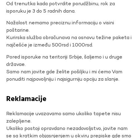
Od trenutka kada potvrdite porudžbinu, rok za
isporuku je 3 do 5 radnih dana.
Nažalost nemamo preciznu informaciju o visini
poštarine.
Kurirska služba obračunava na osnovu težine paketa i
najčešće je između 500rsd i 1000rsd.
Pored isporuke na teritoriji Srbije, šaljemo i u druge
državae.
Samo nam javite gde želite pošiljku i mi ćemo Vam
ponuditi najpovoljniju i najsigurniju opciju za slanje.
Reklamacije
Reklamacije uvazavamo samo ukoliko tapete nisu
zalepljene.
Ukoliko postoji opravdano nezadovoljstvo, javite nam
se sa kratkim objasnjenjem u okviru prepiske gde smo