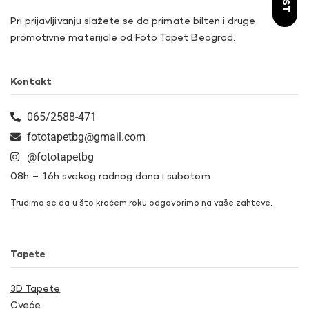
Pri prijavljivanju slažete se da primate bilten i druge
promotivne materijale od Foto Tapet Beograd.
Kontakt
065/2588-471
fototapetbg@gmail.com
@fototapetbg
08h – 16h svakog radnog dana i subotom
Trudimo se da u što kraćem roku odgovorimo na vaše zahteve.
Tapete
3D Tapete
Cveće