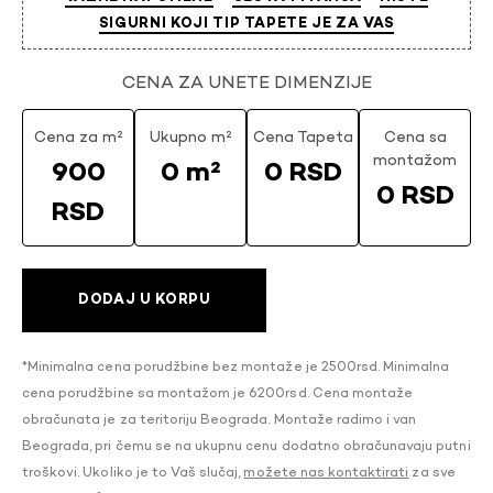
SIGURNI KOJI TIP TAPETE JE ZA VAS
CENA ZA UNETE DIMENZIJE
Cena za m²
Ukupno m²
Cena Tapeta
Cena sa
montažom
900
0 m²
0 RSD
0 RSD
RSD
DODAJ U KORPU
*Minimalna cena porudžbine bez montaže je 2500rsd. Minimalna
cena porudžbine sa montažom je 6200rsd. Cena montaže
obračunata je za teritoriju Beograda. Montaže radimo i van
Beograda, pri čemu se na ukupnu cenu dodatno obračunavaju putni
troškovi. Ukoliko je to Vaš slučaj,
možete nas kontaktirati
za sve