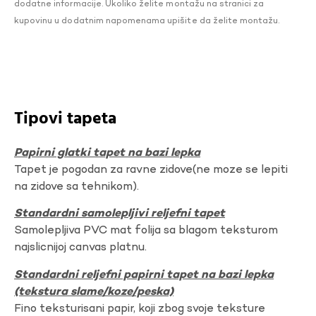
dodatne informacije. Ukoliko želite montažu na stranici za
kupovinu u dodatnim napomenama upišite da želite montažu.
Tipovi tapeta
Papirni glatki tapet na bazi lepka
Tapet je pogodan za ravne zidove(ne moze se lepiti
na zidove sa tehnikom).
Standardni samolepljivi reljefni tapet
Samolepljiva PVC mat folija sa blagom teksturom
najslicnijoj canvas platnu.
Standardni reljefni papirni tapet na bazi lepka
(tekstura slame/koze/peska)
Fino teksturisani papir, koji zbog svoje teksture