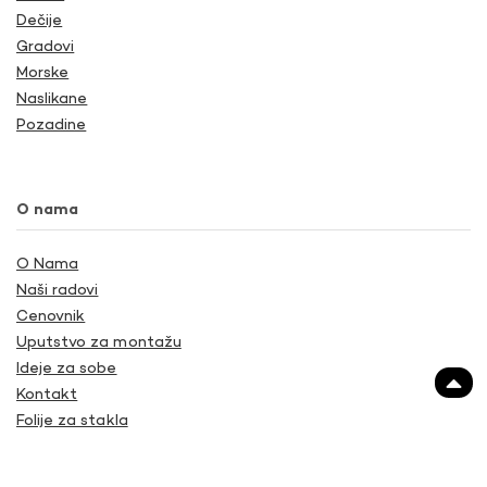
Dečije
Gradovi
Morske
Naslikane
Pozadine
O nama
O Nama
Naši radovi
Cenovnik
Uputstvo za montažu
Ideje za sobe
Kontakt
Folije za stakla