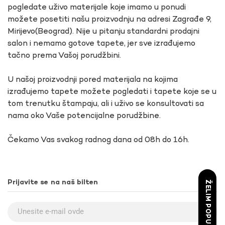
pogledate uživo materijale koje imamo u ponudi
možete posetiti našu proizvodnju na adresi Zagrađe 9,
Mirijevo(Beograd). Nije u pitanju standardni prodajni
salon i nemamo gotove tapete, jer sve izrađujemo
tačno prema Vašoj porudžbini.
U našoj proizvodnji pored materijala na kojima
izrađujemo tapete možete pogledati i tapete koje se u
tom trenutku štampaju, ali i uživo se konsultovati sa
nama oko Vaše potencijalne porudžbine.
Čekamo Vas svakog radnog dana od 08h do 16h.
Prijavite se na naš bilten
ŽELIM POPUST