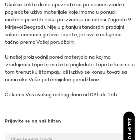
Ukoliko želite da se upoznate sa procesom izrade i
pogledate uživo materijale koje imamo u ponudi
možete posetiti našu proizvodnju na adresi Zagrađe 9,
Mirijevo(Beograd). Nije u pitanju standardni prodajni
salon i nemamo gotove tapete, jer sve izrađujemo
tačno prema Vašoj porudžbini.
U našoj proizvodnji pored materijala na kojima
izrađujemo tapete možete pogledati i tapete koje se u
tom trenutku štampaju, ali i uživo se konsultovati sa
nama oko Vaše potencijalne porudžbine.
Čekamo Vas svakog radnog dana od 08h do 16h.
ŽELIM POPUST
Prijavite se na naš bilten