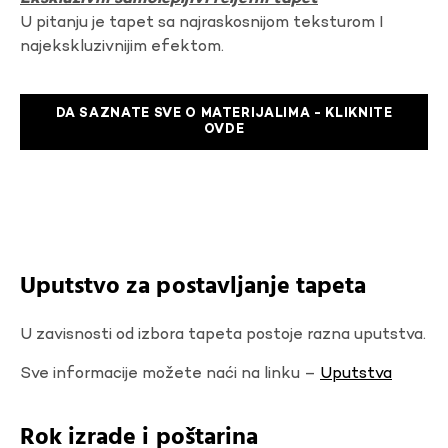
U pitanju je tapet sa najraskosnijom teksturom I
najekskluzivnijim efektom.
DA SAZNATE SVE O MATERIJALIMA - KLIKNITE
OVDE
Uputstvo za postavljanje tapeta
U zavisnosti od izbora tapeta postoje razna uputstva.
Sve informacije možete naći na linku –
Uputstva
Rok izrade i poštarina