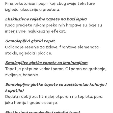
Fino teksturisani papir, koji zbog svoje teksture
izgleda luksuznije u prostoru.
Ekskluzivne reljefne tapete na bazi lepka
Kada predjete rukom preko njih hrapave su, boje su
intenzivne, najluksuzniji efekat.
Samolepljivi glatki tapet
Odlicno je resenje za zidove, frontove elemenata,
staklo, ogledala i plocice.
Smolepljive glatke tapete sa laminacijom
Tapet je potpuno vodootporan. Otporan na grebanje,
zvrljanje, habanje.
Samolepljve glatke tapete sa zastitom(za kuhinje I
kupatila)
Dodatni deblji zastitni sloj, otporan na toplotu, paru,
jaku hemiju I grubo ciscenje.
Ekskluzivni samolepljivi reljefni tapet