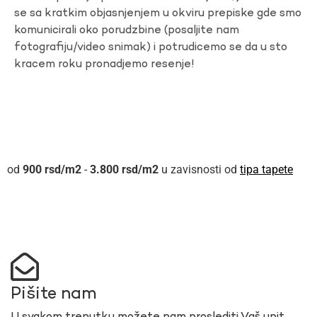
se sa kratkim objasnjenjem u okviru prepiske gde smo
komunicirali oko porudzbine (posaljite nam
fotografiju/video snimak) i potrudicemo se da u sto
kracem roku pronadjemo resenje!
900
rsd
-
3.800
rsd
u zavisnosti od
tipa tapete
Pišite nam