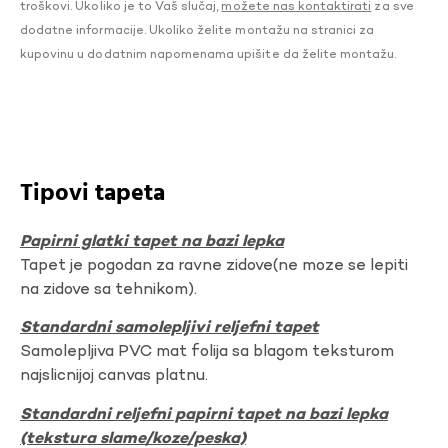
troškovi. Ukoliko je to Vaš slučaj,
možete nas kontaktirati
za sve
dodatne informacije. Ukoliko želite montažu na stranici za
kupovinu u dodatnim napomenama upišite da želite montažu.
Tipovi tapeta
Papirni glatki tapet na bazi lepka
Tapet je pogodan za ravne zidove(ne moze se lepiti
na zidove sa tehnikom).
Standardni samolepljivi reljefni tapet
Samolepljiva PVC mat folija sa blagom teksturom
najslicnijoj canvas platnu.
Standardni reljefni papirni tapet na bazi lepka
(tekstura slame/koze/peska)