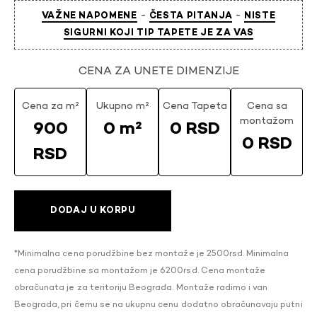
-
-
VAŽNE NAPOMENE
ČESTA PITANJA
NISTE
SIGURNI KOJI TIP TAPETE JE ZA VAS
CENA ZA UNETE DIMENZIJE
Cena za m²
Ukupno m²
Cena Tapeta
Cena sa
montažom
900
0 m²
0 RSD
0 RSD
RSD
DODAJ U KORPU
*Minimalna cena porudžbine bez montaže je 2500rsd. Minimalna
cena porudžbine sa montažom je 6200rsd. Cena montaže
obračunata je za teritoriju Beograda. Montaže radimo i van
Beograda, pri čemu se na ukupnu cenu dodatno obračunavaju putni