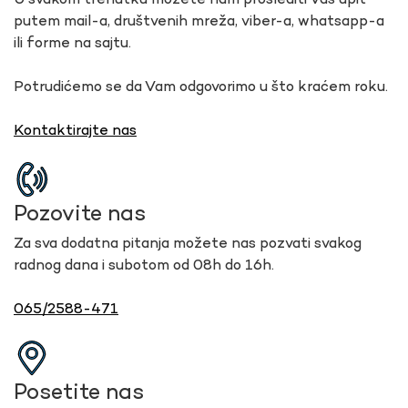
U svakom trenutku možete nam proslediti Vaš upit
putem mail-a, društvenih mreža, viber-a, whatsapp-a
ili forme na sajtu.
Potrudićemo se da Vam odgovorimo u što kraćem roku.
Kontaktirajte nas
Pozovite nas
Za sva dodatna pitanja možete nas pozvati svakog
radnog dana i subotom od 08h do 16h.
065/2588-471
Posetite nas