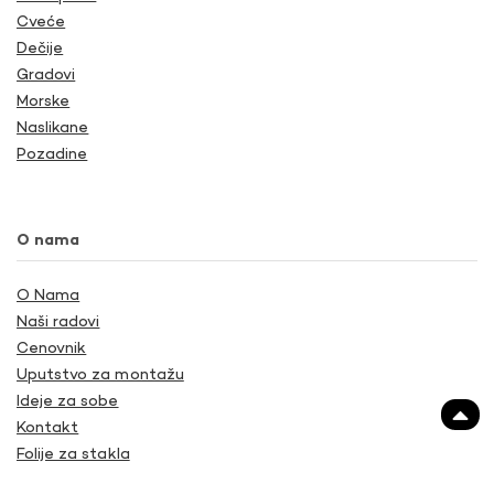
Cveće
Dečije
Gradovi
Morske
Naslikane
Pozadine
O nama
O Nama
Naši radovi
Cenovnik
Uputstvo za montažu
Ideje za sobe
Kontakt
Folije za stakla