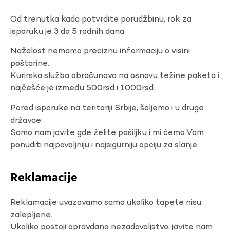
Od trenutka kada potvrdite porudžbinu, rok za
isporuku je 3 do 5 radnih dana.
Nažalost nemamo preciznu informaciju o visini
poštarine.
Kurirska služba obračunava na osnovu težine paketa i
najčešće je između 500rsd i 1000rsd.
Pored isporuke na teritoriji Srbije, šaljemo i u druge
državae.
Samo nam javite gde želite pošiljku i mi ćemo Vam
ponuditi najpovoljniju i najsigurniju opciju za slanje.
Reklamacije
Reklamacije uvazavamo samo ukoliko tapete nisu
zalepljene.
Ukoliko postoji opravdano nezadovoljstvo, javite nam