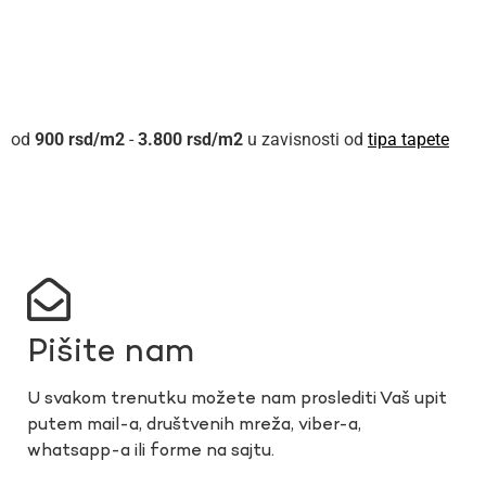
900
rsd
-
3.800
rsd
u zavisnosti od
tipa tapete
Pišite nam
U svakom trenutku možete nam proslediti Vaš upit
putem mail-a, društvenih mreža, viber-a,
whatsapp-a ili forme na sajtu.