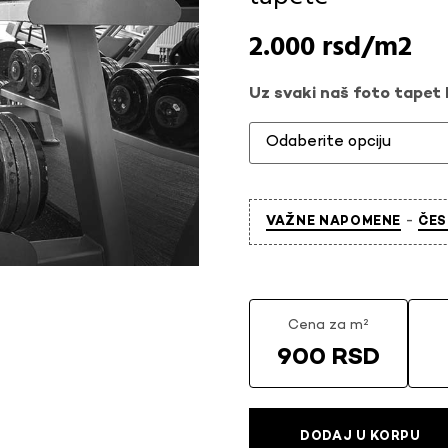
2.000
rsd
Uz svaki naš foto tapet l
-
VAŽNE NAPOMENE
ČES
Cena za m²
900 RSD
DODAJ U KORPU