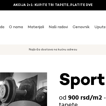
AKCIJA 2+1: KUPITE TRI TAPETE, PLATITE DVE
uda
O nama
Materijali
Naši radovi
Cenovnik
Uputs
Najbrža dostava na kućnu adresu
Sport
900
rsd
tapete