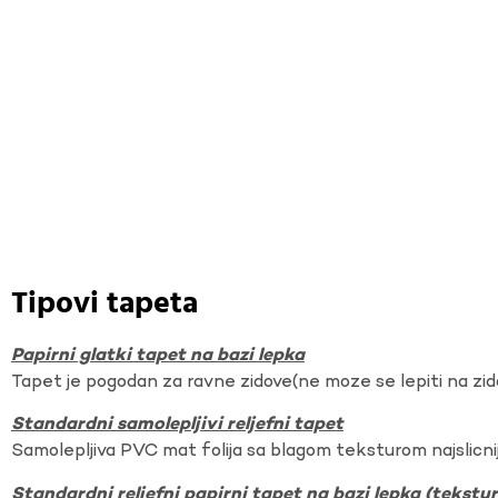
Tipovi tapeta
Papirni glatki tapet na bazi lepka
Tapet je pogodan za ravne zidove(ne moze se lepiti na zi
Standardni samolepljivi reljefni tapet
Samolepljiva PVC mat folija sa blagom teksturom najslicnij
Standardni reljefni papirni tapet na bazi lepka (tekst