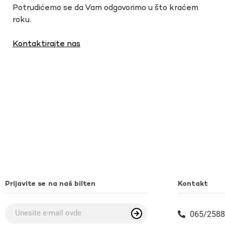
Potrudićemo se da Vam odgovorimo u što kraćem
roku.
Kontaktirajte nas
Prijavite se na naš bilten
Kontakt
065/2588