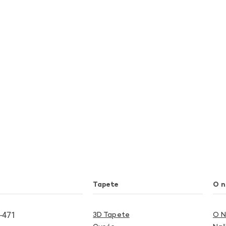
Tapete
O 
-471
3D Tapete
O 