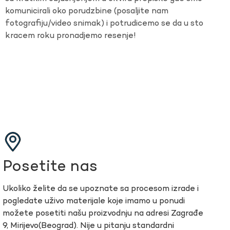
komunicirali oko porudzbine (posaljite nam
fotografiju/video snimak) i potrudicemo se da u sto
kracem roku pronadjemo resenje!
Posetite nas
Ukoliko želite da se upoznate sa procesom izrade i
pogledate uživo materijale koje imamo u ponudi
možete posetiti našu proizvodnju na adresi Zagrađe
9, Mirijevo(Beograd). Nije u pitanju standardni