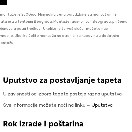
 montaže je 2500rsd. Minimalna cena porudžbine sa montažom je
a je za teritoriju Beograda. Montaže radimo i van Beograda, pri čemu
navaju putni troškovi. Ukoliko je to Vaš slučaj,
možete nas
macije. Ukoliko želite montažu na stranici za kupovinu u dodatnim
montažu.
Uputstvo za postavljanje tapeta
U zavisnosti od izbora tapeta postoje razna uputstva.
Sve informacije možete naći na linku –
Uputstva
Rok izrade i poštarina