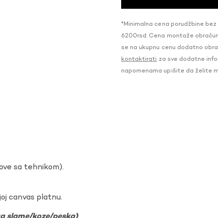
*Minimalna cena porudžbine bez
6200rsd. Cena montaže obračunat
se na ukupnu cenu dodatno obraču
kontaktirati
za sve dodatne infor
napomenama upišite da želite 
dove sa tehnikom).
oj canvas platnu.
ura slame/koze/peska)