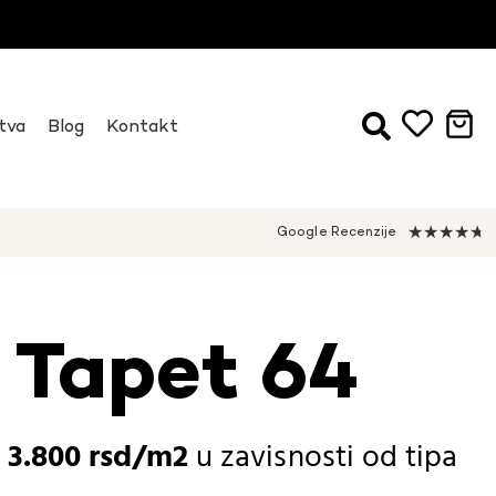
tva
Blog
Kontakt
★
★
★
★
★
Google Recenzije
 Tapet 64
-
3.800
rsd
u zavisnosti od
tipa