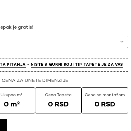
epak je gratis!
-
TA PITANJA
NISTE SIGURNI KOJI TIP TAPETE JE ZA VAS
CENA ZA UNETE DIMENZIJE
Ukupno m²
Cena Tapeta
Cena sa montažom
0 m²
0 RSD
0 RSD