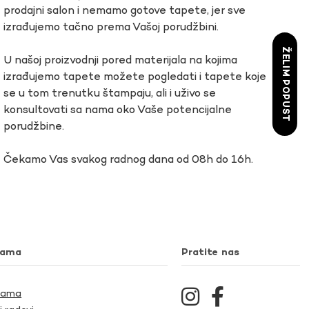
prodajni salon i nemamo gotove tapete, jer sve
izrađujemo tačno prema Vašoj porudžbini.
ŽELIM POPUST
U našoj proizvodnji pored materijala na kojima
izrađujemo tapete možete pogledati i tapete koje
se u tom trenutku štampaju, ali i uživo se
konsultovati sa nama oko Vaše potencijalne
porudžbine.
Čekamo Vas svakog radnog dana od 08h do 16h.
nama
Pratite nas
Nama