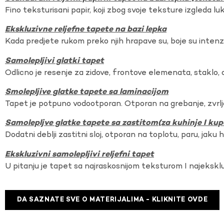
Fino teksturisani papir, koji zbog svoje teksture izgleda lu
Ekskluzivne reljefne tapete na bazi lepka
Kada predjete rukom preko njih hrapave su, boje su intenzi
Samolepljivi glatki tapet
Odlicno je resenje za zidove, frontove elemenata, staklo, o
Smolepljive glatke tapete sa laminacijom
Tapet je potpuno vodootporan. Otporan na grebanje, zvrlj
Samolepljve glatke tapete sa zastitom(za kuhinje I kup
Dodatni deblji zastitni sloj, otporan na toplotu, paru, jaku 
Ekskluzivni samolepljivi reljefni tapet
U pitanju je tapet sa najraskosnijom teksturom I najekskl
DA SAZNATE SVE O MATERIJALIMA - KLIKNITE OVDE