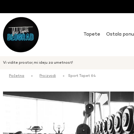
Tapete
Ostala pon
Vi vidite prostor, mi ideju za umetnost!
Početna
»
Proizvodi
»
Sport Tapet 64