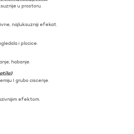
ksuznije u prostoru.
vne, najluksuzniji efekat.
gledala i plocice.
anje, habanje.
atila)
hemiju I grubo ciscenje.
uzivnijim efektom.