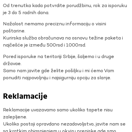
Od trenutka kada potvrdite porudžbinu, rok za isporuku
je 3 do 5 radnih dana.
Nažalost nemamo preciznu informaciju o visini
poštarine.
Kurirska služba obračunava na osnovu težine paketa i
najčešće je između 500rsd i 1000rsd.
Pored isporuke na teritoriji Srbije, šaljemo i u druge
državae.
Samo nam javite gde želite pošiljku i mi ćemo Vam
ponuditi najpovoljniju i najsigurniju opciju za slanje.
Reklamacije
Reklamacije uvazavamo samo ukoliko tapete nisu
zalepljene.
Ukoliko postoji opravdano nezadovoljstvo, javite nam se
sa kratkim objasnjenjem u okviru prepiske gde smo