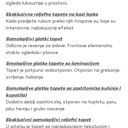
izgleda luksuznije u prostoru.
Ekskluzivne reljefne tapete na bazi lepka
Kada predjete rukom preko njih hrapave su, boje su
intenzivne, najluksuzniji efekat.
Samolepljivi glatki tapet
Odlicno je resenje za zidove, frontove elemenata,
staklo, ogledala i plocice.
Smolepljive glatke tapete sa laminacijom
Tapet je potpuno vodootporan. Otporan na grebanje,
zvrljanje, habanje.
Samolepljve glatke tapete sa zastitom(za kuhinje I
kupatila)
Dodatni deblji zastitni sloj, otporan na toplotu, paru,
jaku hemiju I grubo ciscenje.
Ekskluzivni samolepljivi reljefni tapet
U pitanju je tapet sa najraskosnijom teksturom I