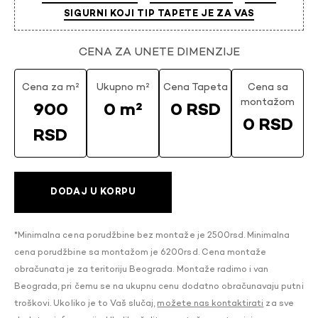
SIGURNI KOJI TIP TAPETE JE ZA VAS
CENA ZA UNETE DIMENZIJE
Cena za m²
Ukupno m²
Cena Tapeta
Cena sa
montažom
900
0 m²
0 RSD
0 RSD
RSD
DODAJ U KORPU
*Minimalna cena porudžbine bez montaže je 2500rsd. Minimalna
cena porudžbine sa montažom je 6200rsd. Cena montaže
obračunata je za teritoriju Beograda. Montaže radimo i van
Beograda, pri čemu se na ukupnu cenu dodatno obračunavaju putni
troškovi. Ukoliko je to Vaš slučaj,
možete nas kontaktirati
za sve