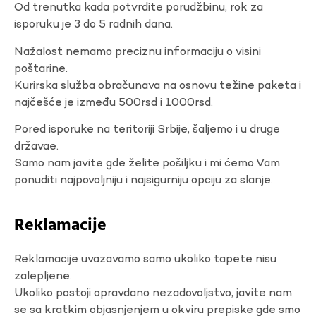
Od trenutka kada potvrdite porudžbinu, rok za
isporuku je 3 do 5 radnih dana.
Nažalost nemamo preciznu informaciju o visini
poštarine.
Kurirska služba obračunava na osnovu težine paketa i
najčešće je između 500rsd i 1000rsd.
Pored isporuke na teritoriji Srbije, šaljemo i u druge
državae.
Samo nam javite gde želite pošiljku i mi ćemo Vam
ponuditi najpovoljniju i najsigurniju opciju za slanje.
Reklamacije
Reklamacije uvazavamo samo ukoliko tapete nisu
zalepljene.
Ukoliko postoji opravdano nezadovoljstvo, javite nam
se sa kratkim objasnjenjem u okviru prepiske gde smo