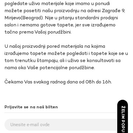
pogledate uživo materijale koje imamo u ponudi
možete posetiti našu proizvodnju na adresi Zagrađe 9,
Mirijevo(Beograd). Nije u pitanju standardni prodajni
salon i nemamo gotove tapete, jer sve izrađujemo
tačno prema Vašoj porudžbini.
U našoj proizvodnji pored materijala na kojima
izrađujemo tapete možete pogledati i tapete koje se u
tom trenutku štampaju, ali i uživo se konsultovati sa
nama oko Vaše potencijalne porudžbine.
Čekamo Vas svakog radnog dana od 08h do 16h.
Prijavite se na naš bilten
ŽELIM POPUST