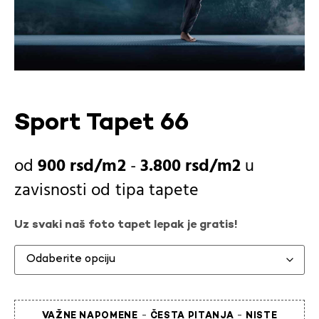
Sport Tapet 66
900
rsd
-
3.800
rsd
u
zavisnosti od
tipa tapete
Uz svaki naš foto tapet lepak je gratis!
-
-
VAŽNE NAPOMENE
ČESTA PITANJA
NISTE