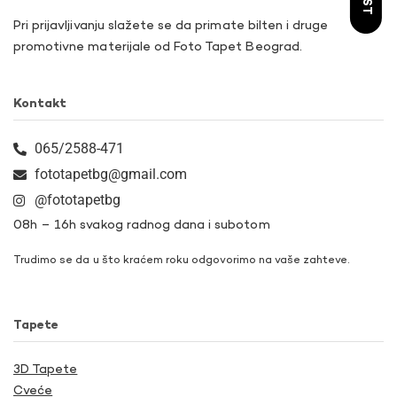
Pri prijavljivanju slažete se da primate bilten i druge
promotivne materijale od Foto Tapet Beograd.
Kontakt
065/2588-471
fototapetbg@gmail.com
@fototapetbg
08h – 16h svakog radnog dana i subotom
Trudimo se da u što kraćem roku odgovorimo na vaše zahteve.
Tapete
3D Tapete
Cveće