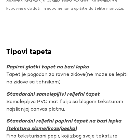
dodatne informacije. Ukoliko želite montažu na stranici za
kupovinu u dodatnim napomenama upišite da želite montažu.
Tipovi tapeta
Papirni glatki tapet na bazi lepka
Tapet je pogodan za ravne zidove(ne moze se lepiti
na zidove sa tehnikom).
Standardni samolepljivi reljefni tapet
Samolepljiva PVC mat folija sa blagom teksturom
najslicnijoj canvas platnu.
Standardni reljefni papirni tapet na bazi lepka
(tekstura slame/koze/peska)
Fino teksturisani papir, koji zbog svoje teksture