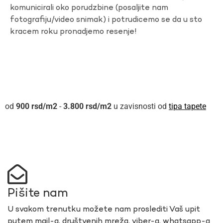
komunicirali oko porudzbine (posaljite nam
fotografiju/video snimak) i potrudicemo se da u sto
kracem roku pronadjemo resenje!
900
rsd
-
3.800
rsd
u zavisnosti od
tipa tapete
Pišite nam
U svakom trenutku možete nam proslediti Vaš upit
putem mail-a, društvenih mreža, viber-a, whatsapp-a