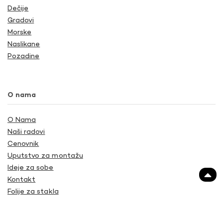
Dečije
Gradovi
Morske
Naslikane
Pozadine
O nama
O Nama
Naši radovi
Cenovnik
Uputstvo za montažu
Ideje za sobe
Kontakt
Folije za stakla