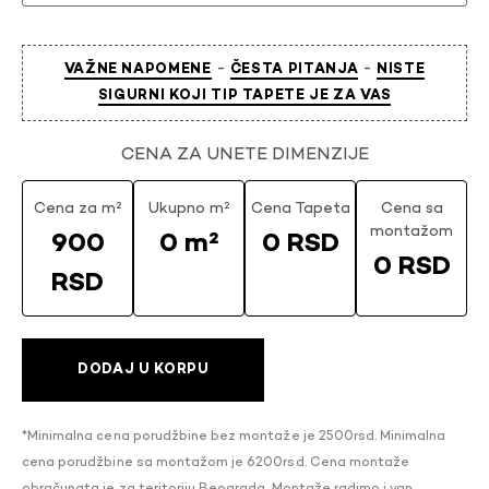
-
-
VAŽNE NAPOMENE
ČESTA PITANJA
NISTE
SIGURNI KOJI TIP TAPETE JE ZA VAS
CENA ZA UNETE DIMENZIJE
Cena za m²
Ukupno m²
Cena Tapeta
Cena sa
montažom
900
0 m²
0 RSD
0 RSD
RSD
DODAJ U KORPU
*Minimalna cena porudžbine bez montaže je 2500rsd. Minimalna
cena porudžbine sa montažom je 6200rsd. Cena montaže
obračunata je za teritoriju Beograda. Montaže radimo i van