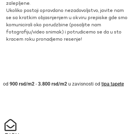
zalepljene.
Ukoliko postoji opravdano nezadovoljstvo, javite nam
se sa kratkim objasnjenjem u okviru prepiske gde smo
komunicirali oko porudzbine (posaljite nam
fotografiju/video snimak) i potrudicemo se da u sto
kracem roku pronadjemo resenje!
900
rsd
-
3.800
rsd
u zavisnosti od
tipa tapete