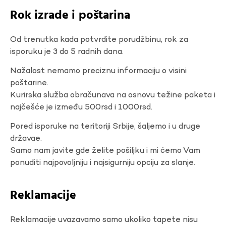
Rok izrade i poštarina
Od trenutka kada potvrdite porudžbinu, rok za
isporuku je 3 do 5 radnih dana.
Nažalost nemamo preciznu informaciju o visini
poštarine.
Kurirska služba obračunava na osnovu težine paketa i
najčešće je između 500rsd i 1000rsd.
Pored isporuke na teritoriji Srbije, šaljemo i u druge
državae.
Samo nam javite gde želite pošiljku i mi ćemo Vam
ponuditi najpovoljniju i najsigurniju opciju za slanje.
Reklamacije
Reklamacije uvazavamo samo ukoliko tapete nisu