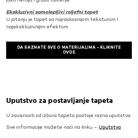
jaku hemiju I grubo ciscenje.
Ekskluzivni samolepljivi reljefni tapet
U pitanju je tapet sa najraskosnijom teksturom I
najekskluzivnijim efektom.
DA SAZNATE SVE O MATERIJALIMA - KLIKNITE
OVDE
Uputstvo za postavljanje tapeta
U zavisnosti od izbora tapeta postoje razna uputstva.
Sve informacije možete naći na linku –
Uputstva