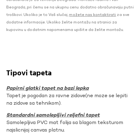
Beograda, pri čemu se na ukupnu cenu dodatno obračunavaju putni
troškovi. Ukoliko je to Vaš slučaj,
možete nas kontaktirati
za sve
dodatne informacije. Ukoliko želite montažu na stranici za
kupovinu u dodatnim napomenama upišite da želite montažu.
Tipovi tapeta
Papirni glatki tapet na bazi lepka
Tapet je pogodan za ravne zidove(ne moze se lepiti
na zidove sa tehnikom).
Standardni samolepljivi reljefni tapet
Samolepljiva PVC mat folija sa blagom teksturom
najslicnijoj canvas platnu.