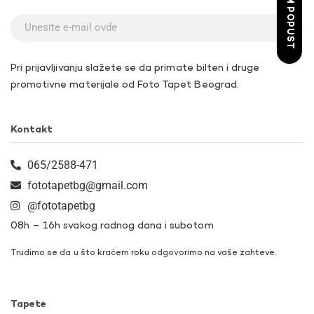
ŽELIM POPUST
Pri prijavljivanju slažete se da primate bilten i druge
promotivne materijale od Foto Tapet Beograd.
Kontakt
065/2588-471
fototapetbg@gmail.com
@fototapetbg
08h – 16h svakog radnog dana i subotom
Trudimo se da u što kraćem roku odgovorimo na vaše zahteve.
Tapete