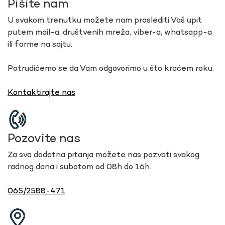
Pišite nam
U svakom trenutku možete nam proslediti Vaš upit
putem mail-a, društvenih mreža, viber-a, whatsapp-a
ili forme na sajtu.
Potrudićemo se da Vam odgovorimo u što kraćem roku.
Kontaktirajte nas
Pozovite nas
Za sva dodatna pitanja možete nas pozvati svakog
radnog dana i subotom od 08h do 16h.
065/2588-471