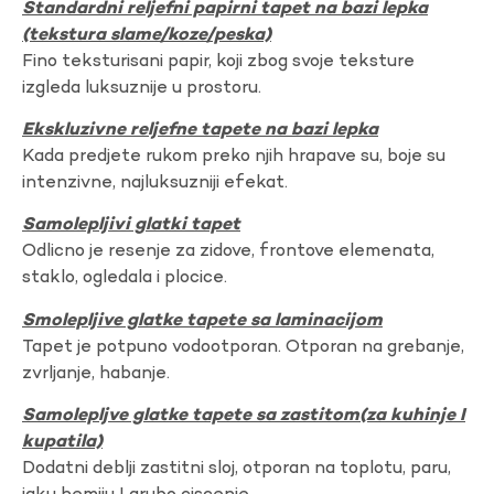
Standardni reljefni papirni tapet na bazi lepka
(tekstura slame/koze/peska)
Fino teksturisani papir, koji zbog svoje teksture
izgleda luksuznije u prostoru.
Ekskluzivne reljefne tapete na bazi lepka
Kada predjete rukom preko njih hrapave su, boje su
intenzivne, najluksuzniji efekat.
Samolepljivi glatki tapet
Odlicno je resenje za zidove, frontove elemenata,
staklo, ogledala i plocice.
Smolepljive glatke tapete sa laminacijom
Tapet je potpuno vodootporan. Otporan na grebanje,
zvrljanje, habanje.
Samolepljve glatke tapete sa zastitom(za kuhinje I
kupatila)
Dodatni deblji zastitni sloj, otporan na toplotu, paru,