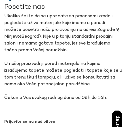
Posetite nas
Ukoliko želite da se upoznate sa procesom izrade i
pogledate uživo materijale koje imamo u ponudi
možete posetiti našu proizvodnju na adresi Zagrađe 9,
Mirijevo(Beograd). Nije u pitanju standardni prodajni
salon i nemamo gotove tapete, jer sve izrađujemo
tačno prema Vašoj porudžbini.
U našoj proizvodnji pored materijala na kojima
izrađujemo tapete možete pogledati i tapete koje se u
tom trenutku štampaju, ali i uživo se konsultovati sa
nama oko Vaše potencijalne porudžbine.
Čekamo Vas svakog radnog dana od 08h do 16h.
Prijavite se na naš bilten