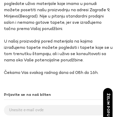
pogledate uživo materijale koje imamo u ponudi
možete posetiti našu proizvodnju na adresi Zagrađe 9,
Mirijevo(Beograd). Nije u pitanju standardni prodajni
salon i nemamo gotove tapete, jer sve izrađujemo
tačno prema Vašoj porudžbini.
U našoj proizvodnji pored materijala na kojima
izrađujemo tapete možete pogledati i tapete koje se u
tom trenutku štampaju, ali i uživo se konsultovati sa
nama oko Vaše potencijalne porudžbine.
Čekamo Vas svakog radnog dana od 08h do 16h.
Prijavite se na naš bilten
ŽELIM POPUST