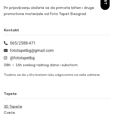
Pri prijavljivanju slažete se da primate bilten i druge
promotivne materijale od Foto Tapet Beograd.
Kontakt
065/2588-471
fototapetbg@gmail.com
@fototapetbg
08h – 16h svakog radnog dana i subotom
Trudimo se da u što kraćem roku odgovorimo na vaše zahteve.
Tapete
3D Tapete
Cveće