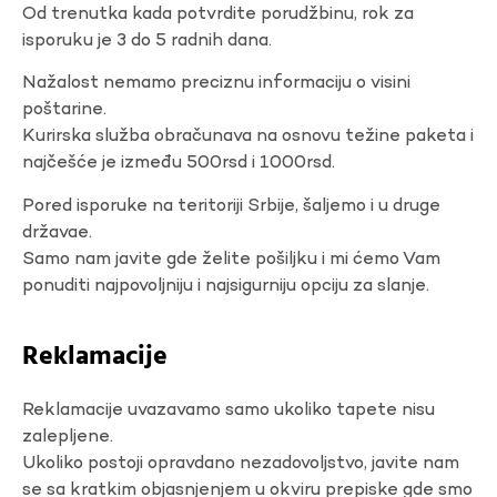
Od trenutka kada potvrdite porudžbinu, rok za
isporuku je 3 do 5 radnih dana.
Nažalost nemamo preciznu informaciju o visini
poštarine.
Kurirska služba obračunava na osnovu težine paketa i
najčešće je između 500rsd i 1000rsd.
Pored isporuke na teritoriji Srbije, šaljemo i u druge
državae.
Samo nam javite gde želite pošiljku i mi ćemo Vam
ponuditi najpovoljniju i najsigurniju opciju za slanje.
Reklamacije
Reklamacije uvazavamo samo ukoliko tapete nisu
zalepljene.
Ukoliko postoji opravdano nezadovoljstvo, javite nam
se sa kratkim objasnjenjem u okviru prepiske gde smo