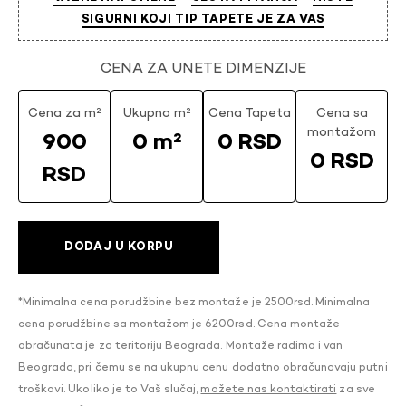
SIGURNI KOJI TIP TAPETE JE ZA VAS
CENA ZA UNETE DIMENZIJE
Cena za m²
Ukupno m²
Cena Tapeta
Cena sa
montažom
900
0 m²
0 RSD
0 RSD
RSD
DODAJ U KORPU
*Minimalna cena porudžbine bez montaže je 2500rsd. Minimalna
cena porudžbine sa montažom je 6200rsd. Cena montaže
obračunata je za teritoriju Beograda. Montaže radimo i van
Beograda, pri čemu se na ukupnu cenu dodatno obračunavaju putni
troškovi. Ukoliko je to Vaš slučaj,
možete nas kontaktirati
za sve