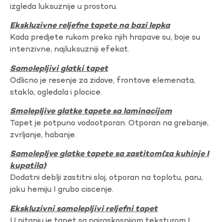
izgleda luksuznije u prostoru.
Ekskluzivne reljefne tapete na bazi lepka
Kada predjete rukom preko njih hrapave su, boje su
intenzivne, najluksuzniji efekat.
Samolepljivi glatki tapet
Odlicno je resenje za zidove, frontove elemenata,
staklo, ogledala i plocice.
Smolepljive glatke tapete sa laminacijom
Tapet je potpuno vodootporan. Otporan na grebanje,
zvrljanje, habanje.
Samolepljve glatke tapete sa zastitom(za kuhinje I
kupatila)
Dodatni deblji zastitni sloj, otporan na toplotu, paru,
jaku hemiju I grubo ciscenje.
Ekskluzivni samolepljivi reljefni tapet
U pitanju je tapet sa najraskosnijom teksturom I