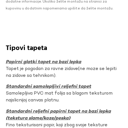
dodatne informacije. Ukoliko želite montažu na stranici za
kupovinu u dodatnim napomenama upišite da želite montažu.
Tipovi tapeta
Papirni glatki tapet na bazi lepka
Tapet je pogodan za ravne zidove(ne moze se lepiti
na zidove sa tehnikom).
Standardni samolepljivi reljefni tapet
Samolepljiva PVC mat folija sa blagom teksturom
najslicnijoj canvas platnu.
Standardni reljefni papirni tapet na bazi lepka
(tekstura slame/koze/peska)
Fino teksturisani papir, koji zbog svoje teksture