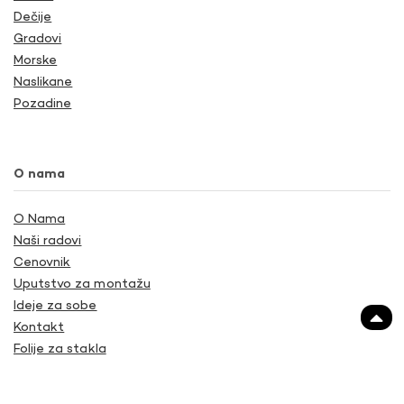
Dečije
Gradovi
Morske
Naslikane
Pozadine
O nama
O Nama
Naši radovi
Cenovnik
Uputstvo za montažu
Ideje za sobe
Kontakt
Folije za stakla