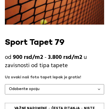
Sport Tapet 79
900
rsd
-
3.800
rsd
u
zavisnosti od
tipa tapete
Uz svaki naš foto tapet lepak je gratis!
-
-
VAŽNE NAPOMENE
ČESTA PITANJA
NISTE