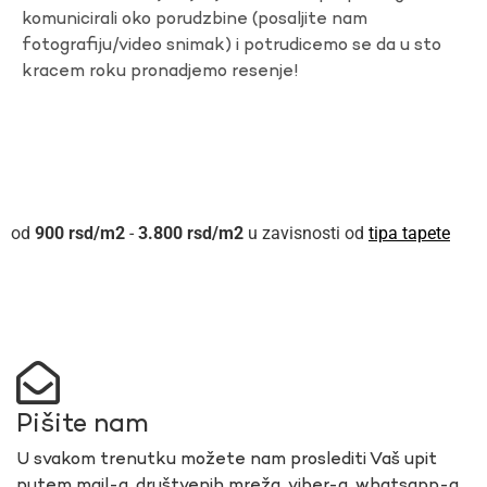
komunicirali oko porudzbine (posaljite nam
fotografiju/video snimak) i potrudicemo se da u sto
kracem roku pronadjemo resenje!
900
rsd
-
3.800
rsd
u zavisnosti od
tipa tapete
Pišite nam
U svakom trenutku možete nam proslediti Vaš upit
putem mail-a, društvenih mreža, viber-a, whatsapp-a