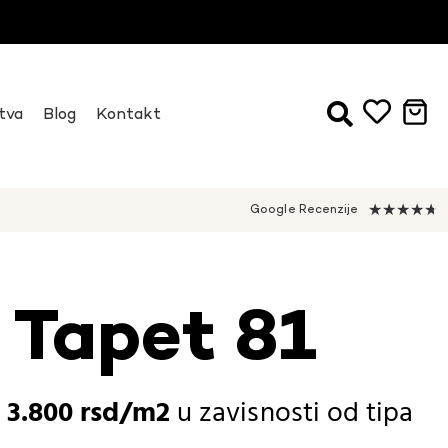
tva
Blog
Kontakt
★
★
★
★
★
Google Recenzije
 Tapet 81
-
3.800
rsd
u zavisnosti od
tipa