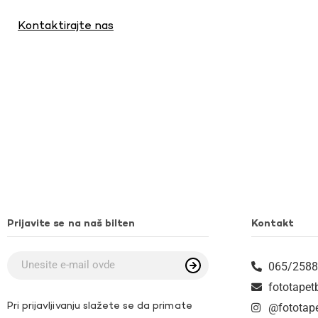
Kontaktirajte nas
Prijavite se na naš bilten
Kontakt
065/2588
fototape
Pri prijavljivanju slažete se da primate
@fototap