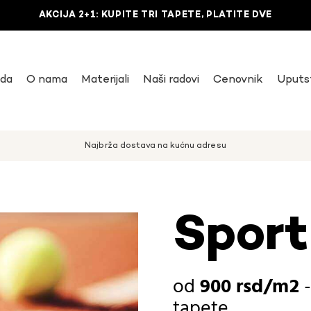
AKCIJA 2+1: KUPITE TRI TAPETE, PLATITE DVE
uda
O nama
Materijali
Naši radovi
Cenovnik
Uputs
Najbrža dostava na kućnu adresu
Sport
900
rsd
tapete