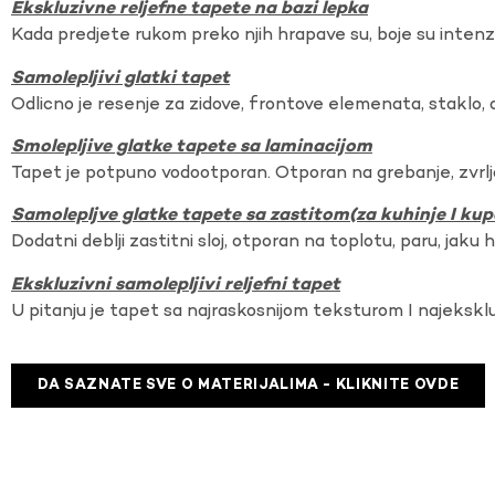
Ekskluzivne reljefne tapete na bazi lepka
Kada predjete rukom preko njih hrapave su, boje su intenzi
Samolepljivi glatki tapet
Odlicno je resenje za zidove, frontove elemenata, staklo, o
Smolepljive glatke tapete sa laminacijom
Tapet je potpuno vodootporan. Otporan na grebanje, zvrlj
Samolepljve glatke tapete sa zastitom(za kuhinje I kup
Dodatni deblji zastitni sloj, otporan na toplotu, paru, jaku 
Ekskluzivni samolepljivi reljefni tapet
U pitanju je tapet sa najraskosnijom teksturom I najekskl
DA SAZNATE SVE O MATERIJALIMA - KLIKNITE OVDE