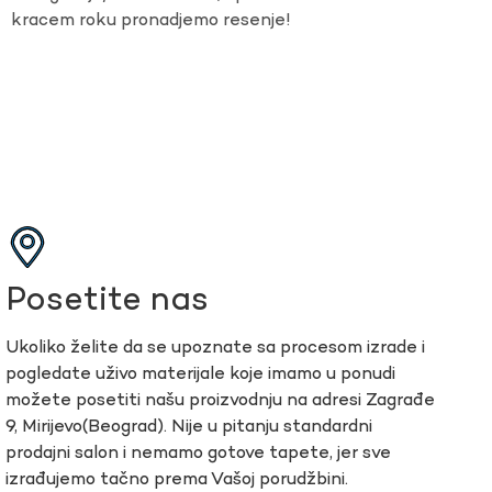
kracem roku pronadjemo resenje!
Posetite nas
Ukoliko želite da se upoznate sa procesom izrade i
pogledate uživo materijale koje imamo u ponudi
možete posetiti našu proizvodnju na adresi Zagrađe
9, Mirijevo(Beograd). Nije u pitanju standardni
prodajni salon i nemamo gotove tapete, jer sve
izrađujemo tačno prema Vašoj porudžbini.