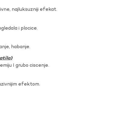
vne, najluksuzniji efekat.
gledala i plocice.
anje, habanje.
atila)
hemiju I grubo ciscenje.
uzivnijim efektom.