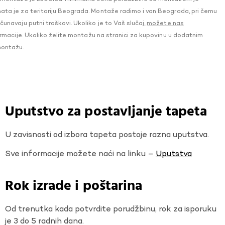
a je za teritoriju Beograda. Montaže radimo i van Beograda, pri čemu
navaju putni troškovi. Ukoliko je to Vaš slučaj,
možete nas
macije. Ukoliko želite montažu na stranici za kupovinu u dodatnim
montažu.
Uputstvo za postavljanje tapeta
U zavisnosti od izbora tapeta postoje razna uputstva.
Sve informacije možete naći na linku –
Uputstva
Rok izrade i poštarina
Od trenutka kada potvrdite porudžbinu, rok za isporuku
je 3 do 5 radnih dana.