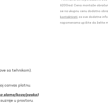
6200rsd. Cena montaže obračunat
se na ukupnu cenu dodatno obraču
kontaktirati
za sve dodatne infor
napomenama upišite da želite 
dove sa tehnikom).
oj canvas platnu.
ura slame/koze/peska)
ksuznije u prostoru.