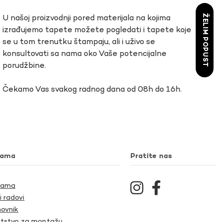
ŽELIM POPUST
U našoj proizvodnji pored materijala na kojima
izrađujemo tapete možete pogledati i tapete koje
se u tom trenutku štampaju, ali i uživo se
konsultovati sa nama oko Vaše potencijalne
porudžbine.
Čekamo Vas svakog radnog dana od 08h do 16h.
nama
Pratite nas
Nama
i radovi
ovnik
tstvo za montažu