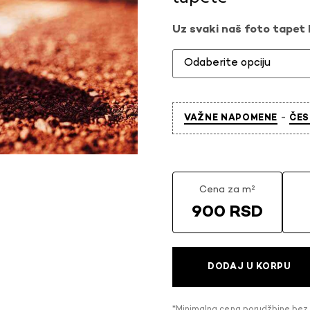
Uz svaki naš foto tapet l
-
VAŽNE NAPOMENE
ČES
Cena za m²
900 RSD
DODAJ U KORPU
*Minimalna cena porudžbine bez