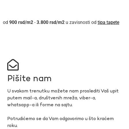
900
rsd
-
3.800
rsd
u zavisnosti od
tipa tapete
Pišite nam
U svakom trenutku možete nam proslediti Vaš upit
putem mail-a, društvenih mreža, viber-a,
whatsapp-a ili forme na sajtu.
Potrudićemo se da Vam odgovorimo u što kraćem
roku.