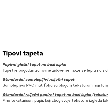
Tipovi tapeta
Papirni glatki tapet na bazi lepka
Tapet je pogodan za ravne zidove(ne moze se lepiti na zi
Standardni samolepljivi reljefni tapet
Samolepljiva PVC mat folija sa blagom teksturom najslicnij
Standardni reljefni papirni tapet na bazi lepka (tekst
Fino teksturisani papir, koji zbog svoje teksture izgleda lu