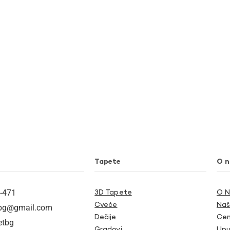
Tapete
O 
-471
3D Tapete
O 
Cveće
Naš
tbg@gmail.com
Dečije
Cen
etbg
Gradovi
Upu