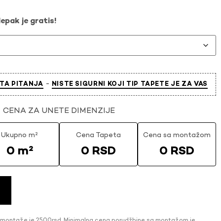
epak je gratis!
-
TA PITANJA
NISTE SIGURNI KOJI TIP TAPETE JE ZA VAS
CENA ZA UNETE DIMENZIJE
Ukupno m²
Cena Tapeta
Cena sa montažom
0 m²
0 RSD
0 RSD
 montaže je 2500rsd. Minimalna cena porudžbine sa montažom je