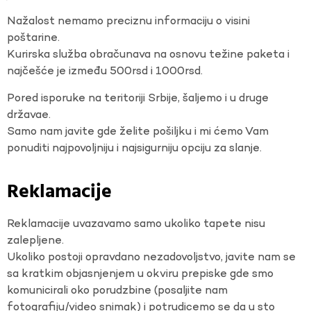
Nažalost nemamo preciznu informaciju o visini
poštarine.
Kurirska služba obračunava na osnovu težine paketa i
najčešće je između 500rsd i 1000rsd.
Pored isporuke na teritoriji Srbije, šaljemo i u druge
državae.
Samo nam javite gde želite pošiljku i mi ćemo Vam
ponuditi najpovoljniju i najsigurniju opciju za slanje.
Reklamacije
Reklamacije uvazavamo samo ukoliko tapete nisu
zalepljene.
Ukoliko postoji opravdano nezadovoljstvo, javite nam se
sa kratkim objasnjenjem u okviru prepiske gde smo
komunicirali oko porudzbine (posaljite nam
fotografiju/video snimak) i potrudicemo se da u sto