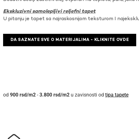
Ekskluzivni samolepljivi reljefni tapet
U pitanju je tapet sa najraskosnijom teksturom I najekskl
DA SAZNATE SVE O MATERIJALIMA - KLIKNITE OVDE
900
rsd
-
3.800
rsd
u zavisnosti od
tipa tapete