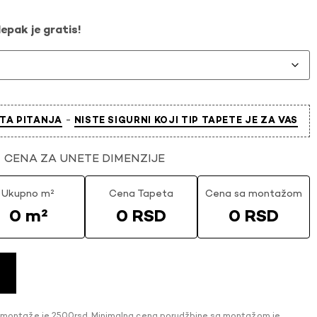
epak je gratis!
-
TA PITANJA
NISTE SIGURNI KOJI TIP TAPETE JE ZA VAS
CENA ZA UNETE DIMENZIJE
Ukupno m²
Cena Tapeta
Cena sa montažom
0 m²
0 RSD
0 RSD
 montaže je 2500rsd. Minimalna cena porudžbine sa montažom je