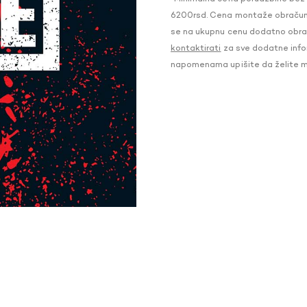
6200rsd. Cena montaže obračunat
se na ukupnu cenu dodatno obraču
kontaktirati
za sve dodatne infor
napomenama upišite da želite 