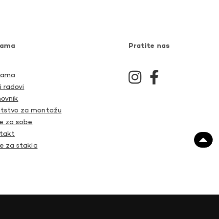
nama
Pratite nas
Nama
i radovi
ovnik
tstvo za montažu
je za sobe
takt
je za stakla