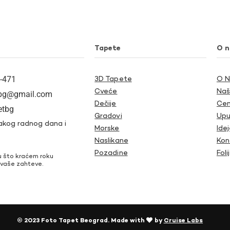
Tapete
O 
-471
3D Tapete
O 
Cveće
Naš
tbg@gmail.com
Dečije
Cen
etbg
Gradovi
Upu
akog radnog dana i
Morske
Ide
Naslikane
Kon
Pozadine
Foli
u što kraćem roku
vaše zahteve.
© 2023 Foto Tapet Beograd. Made with
by
Cruise Labs