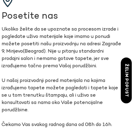
Posetite nas
Ukoliko želite da se upoznate sa procesom izrade i
pogledate uživo materijale koje imamo u ponudi
možete posetiti našu proizvodnju na adresi Zagrađe
9, Mirijevo(Beograd). Nije u pitanju standardni
prodajni salon i nemamo gotove tapete, jer sve
izrađujemo tačno prema Vašoj porudžbini.
ŽELIM POPUST
U našoj proizvodnji pored materijala na kojima
izrađujemo tapete možete pogledati i tapete koje
se u tom trenutku štampaju, ali i uživo se
konsultovati sa nama oko Vaše potencijalne
porudžbine.
Čekamo Vas svakog radnog dana od 08h do 16h.