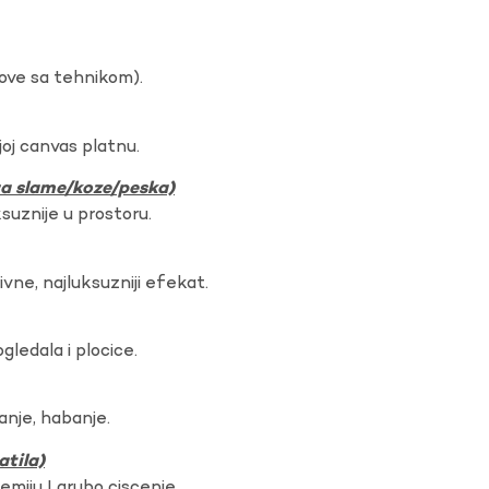
dove sa tehnikom).
oj canvas platnu.
ura slame/koze/peska)
ksuznije u prostoru.
vne, najluksuzniji efekat.
gledala i plocice.
anje, habanje.
atila)
hemiju I grubo ciscenje.