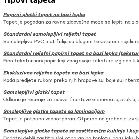
Tipovi tapeta
Papirni glatki tapet na bazi lepka
Tapet je pogodan za ravne zidove(ne moze se lepiti na zi
Standardni samolepljivi reljefni tapet
Samolepljiva PVC mat folija sa blagom teksturom najslicnij
Standardni reljefni papirni tapet na bazi lepka (tekst
Fino teksturisani papir, koji zbog svoje teksture izgleda lu
Ekskluzivne reljefne tapete na bazi lepka
Kada predjete rukom preko njih hrapave su, boje su intenzi
Samolepljivi glatki tapet
Odlicno je resenje za zidove, frontove elemenata, staklo, o
Smolepljive glatke tapete sa laminacijom
Tapet je potpuno vodootporan. Otporan na grebanje, zvrlj
Samolepljve glatke tapete sa zastitom(za kuhinje I kup
Dodatni deblji zastitni sloj, otporan na toplotu, paru, jaku 