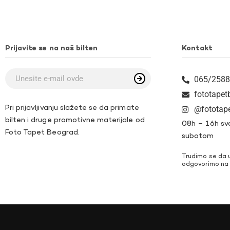
Prijavite se na naš bilten
Kontakt
065/2588
fototape
Pri prijavljivanju slažete se da primate
@fototap
bilten i druge promotivne materijale od
08h – 16h sv
Foto Tapet Beograd.
subotom
Trudimo se da 
odgovorimo na 