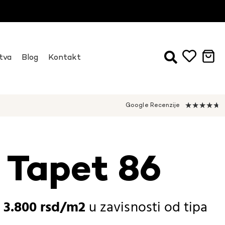
tva
Blog
Kontakt
★
★
★
★
★
Google Recenzije
 Tapet 86
-
3.800
rsd
u zavisnosti od
tipa