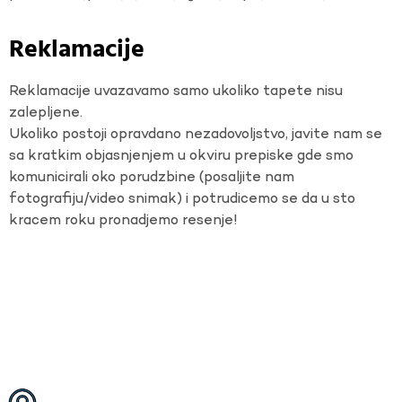
Reklamacije
Reklamacije uvazavamo samo ukoliko tapete nisu
zalepljene.
Ukoliko postoji opravdano nezadovoljstvo, javite nam se
sa kratkim objasnjenjem u okviru prepiske gde smo
komunicirali oko porudzbine (posaljite nam
fotografiju/video snimak) i potrudicemo se da u sto
kracem roku pronadjemo resenje!