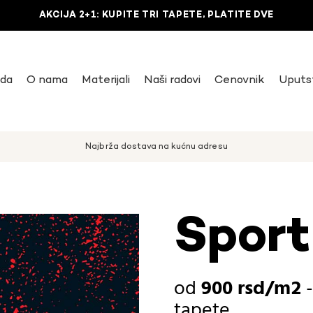
AKCIJA 2+1: KUPITE TRI TAPETE, PLATITE DVE
uda
O nama
Materijali
Naši radovi
Cenovnik
Uputs
Najbrža dostava na kućnu adresu
Sport
900
rsd
tapete