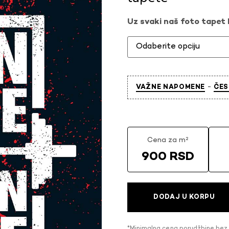
Uz svaki naš foto tapet l
-
VAŽNE NAPOMENE
ČES
Cena za m²
900 RSD
DODAJ U KORPU
*Minimalna cena porudžbine bez