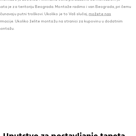
a je za teritoriju Beograda. Montaže radimo i van Beograda, pri čemu
navaju putni troškovi. Ukoliko je to Vaš slučaj,
možete nas
macije. Ukoliko želite montažu na stranici za kupovinu u dodatnim
montažu.