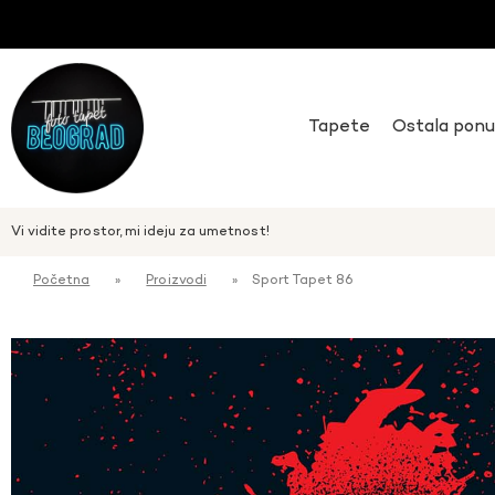
Tapete
Ostala pon
Vi vidite prostor, mi ideju za umetnost!
Početna
»
Proizvodi
»
Sport Tapet 86