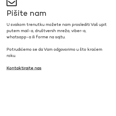
Pišite nam
U svakom trenutku možete nam proslediti Vaš upit
putem mail-a, društvenih mreža, viber-a,
whatsapp-a ili forme na sajtu.
Potrudićemo se da Vam odgovorimo u što kraćem
roku.
Kontaktirajte nas