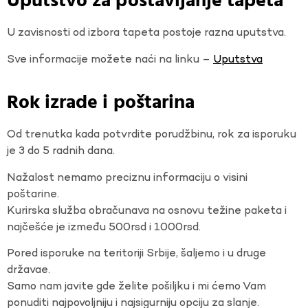
Uputstvo za postavljanje tapeta
U zavisnosti od izbora tapeta postoje razna uputstva.
Sve informacije možete naći na linku –
Uputstva
Rok izrade i poštarina
Od trenutka kada potvrdite porudžbinu, rok za isporuku
je 3 do 5 radnih dana.
Nažalost nemamo preciznu informaciju o visini
poštarine.
Kurirska služba obračunava na osnovu težine paketa i
najčešće je između 500rsd i 1000rsd.
Pored isporuke na teritoriji Srbije, šaljemo i u druge
državae.
Samo nam javite gde želite pošiljku i mi ćemo Vam
ponuditi najpovoljniju i najsigurniju opciju za slanje.