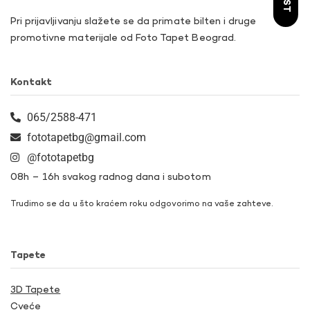
Pri prijavljivanju slažete se da primate bilten i druge
promotivne materijale od Foto Tapet Beograd.
Kontakt
065/2588-471
fototapetbg@gmail.com
@fototapetbg
08h – 16h svakog radnog dana i subotom
Trudimo se da u što kraćem roku odgovorimo na vaše zahteve.
Tapete
3D Tapete
Cveće