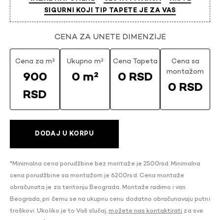
SIGURNI KOJI TIP TAPETE JE ZA VAS
CENA ZA UNETE DIMENZIJE
Cena za m²
Ukupno m²
Cena Tapeta
Cena sa
montažom
900
0 m²
0 RSD
0 RSD
RSD
DODAJ U KORPU
*Minimalna cena porudžbine bez montaže je 2500rsd. Minimalna
cena porudžbine sa montažom je 6200rsd. Cena montaže
obračunata je za teritoriju Beograda. Montaže radimo i van
Beograda, pri čemu se na ukupnu cenu dodatno obračunavaju putni
troškovi. Ukoliko je to Vaš slučaj,
možete nas kontaktirati
za sve