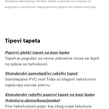
dodatne informacije. Ukoliko želite montažu na stranici za
kupovinu u dodatnim napomenama upišite da želite montažu.
Tipovi tapeta
Papirni glatki tapet na bazi lepka
Tapet je pogodan za ravne zidove(ne moze se lepiti
na zidove sa tehnikom).
Standardni samolepljivi reljefni tapet
Samolepljiva PVC mat folija sa blagom teksturom
najslicnijoj canvas platnu.
Standardni reljefni papirni tapet na bazi lepka
(tekstura slame/koze/peska)
Fino teksturisani papir, koji zbog svoje teksture