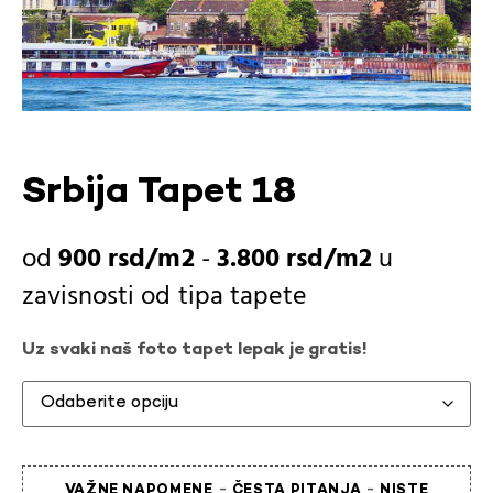
Srbija Tapet 18
900
rsd
-
3.800
rsd
u
zavisnosti od
tipa tapete
Uz svaki naš foto tapet lepak je gratis!
-
-
VAŽNE NAPOMENE
ČESTA PITANJA
NISTE