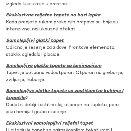
izgleda luksuznije u prostoru.
Ekskluzivne reljefne tapete na bazi lepka
Kada predjete rukom preko njih hrapave su, boje su
intenzivne, najluksuzniji efekat.
Samolepljivi glatki tapet
Odlicno je resenje za zidove, frontove elemenata,
staklo, ogledala i plocice.
Smolepljive glatke tapete sa laminacijom
Tapet je potpuno vodootporan. Otporan na grebanje,
zvrljanje, habanje.
Samolepljve glatke tapete sa zastitom(za kuhinje I
kupatila)
Dodatni deblji zastitni sloj, otporan na toplotu, paru,
jaku hemiju I grubo ciscenje.
Ekskluzivni samolepljivi reljefni tapet
U pitanju je tapet sa najraskosnijom teksturom I