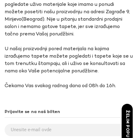
pogledate uživo materijale koje imamo u ponudi
možete posetiti našu proizvodnju na adresi Zagrađe 9,
Mirijevo(Beograd). Nije u pitanju standardni prodajni
salon i nemamo gotove tapete, jer sve izrađujemo
tačno prema Vašoj porudžbini.
U našoj proizvodnji pored materijala na kojima
izrađujemo tapete možete pogledati i tapete koje se u
tom trenutku štampaju, ali i uživo se konsultovati sa
nama oko Vaše potencijalne porudžbine.
Čekamo Vas svakog radnog dana od 08h do 16h.
Prijavite se na naš bilten
ŽELIM POPUST