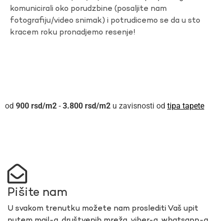
komunicirali oko porudzbine (posaljite nam
fotografiju/video snimak) i potrudicemo se da u sto
kracem roku pronadjemo resenje!
900
rsd
-
3.800
rsd
u zavisnosti od
tipa tapete
Pišite nam
U svakom trenutku možete nam proslediti Vaš upit
putem mail-a, društvenih mreža, viber-a, whatsapp-a