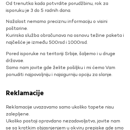
Od trenutka kada potvrdite porudžbinu, rok za
isporuku je 3 do 5 radnih dana.
Nažalost nemamo preciznu informaciju o visini
poštarine.
Kurirska služba obračunava na osnovu težine paketa i
najčešće je između 500rsd i 1000rsd.
Pored isporuke na teritoriji Srbije, šaljemo i u druge
državae.
Samo nam javite gde želite pošiljku i mi ćemo Vam
ponuditi najpovoljniju i najsigurniju opciju za slanje.
Reklamacije
Reklamacije uvazavamo samo ukoliko tapete nisu
zalepljene.
Ukoliko postoji opravdano nezadovoljstvo, javite nam
se sa kratkim objasnjenjem u okviru prepiske gde smo