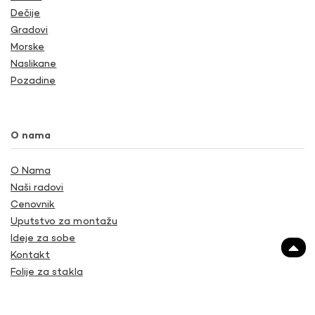
Dečije
Gradovi
Morske
Naslikane
Pozadine
O nama
O Nama
Naši radovi
Cenovnik
Uputstvo za montažu
Ideje za sobe
Kontakt
Folije za stakla