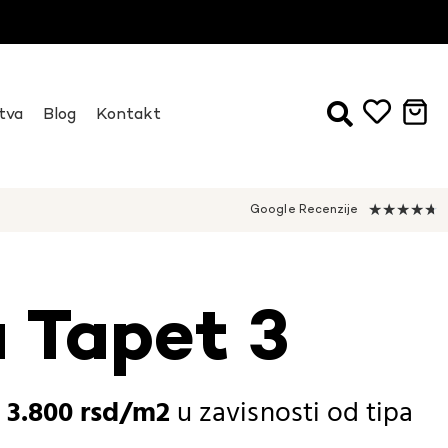
tva
Blog
Kontakt
★
★
★
★
★
Google Recenzije
a Tapet 3
-
3.800
rsd
u zavisnosti od
tipa