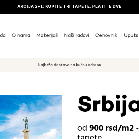
AKCIJA 2+1: KUPITE TRI TAPETE, PLATITE DVE
uda
O nama
Materijali
Naši radovi
Cenovnik
Uputs
Najbrža dostava na kućnu adresu
Srbij
900
rsd
tapete