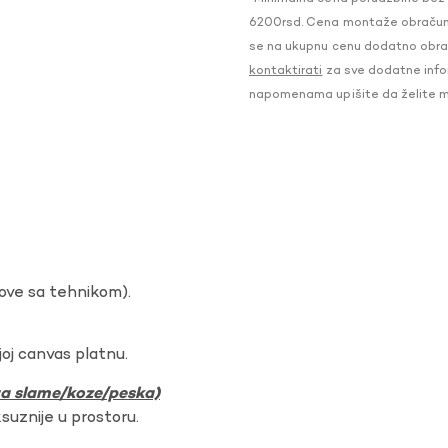
6200rsd. Cena montaže obračunat
se na ukupnu cenu dodatno obraču
kontaktirati
za sve dodatne infor
napomenama upišite da želite 
dove sa tehnikom).
oj canvas platnu.
ura slame/koze/peska)
ksuznije u prostoru.