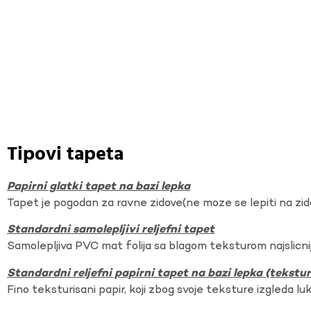
Tipovi tapeta
Papirni glatki tapet na bazi lepka
Tapet je pogodan za ravne zidove(ne moze se lepiti na zi
Standardni samolepljivi reljefni tapet
Samolepljiva PVC mat folija sa blagom teksturom najslicnij
Standardni reljefni papirni tapet na bazi lepka (tekst
Fino teksturisani papir, koji zbog svoje teksture izgleda lu