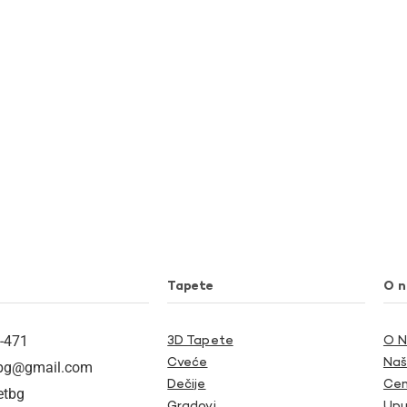
Tapete
O 
-471
3D Tapete
O 
Cveće
Naš
tbg@gmail.com
Dečije
Cen
etbg
Gradovi
Upu