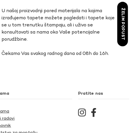
ŽELIM POPUST
U našoj proizvodnji pored materijala na kojima
izrađujemo tapete možete pogledati i tapete koje
se u tom trenutku štampaju, ali i uživo se
konsultovati sa nama oko Vaše potencijalne
porudžbine.
Čekamo Vas svakog radnog dana od 08h do 16h.
nama
Pratite nas
Nama
i radovi
ovnik
tstvo za montažu