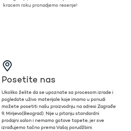
kracem roku pronadjemo resenje!
Posetite nas
Ukoliko želite da se upoznate sa procesom izrade i
pogledate uživo materijale koje imamo u ponudi
možete posetiti našu proizvodnju na adresi Zagrađe
9, Mirijevo(Beograd). Nije u pitanju standardni
prodajni salon i nemamo gotove tapete, jer sve
izrađujemo tačno prema Vašoj porudžbini.