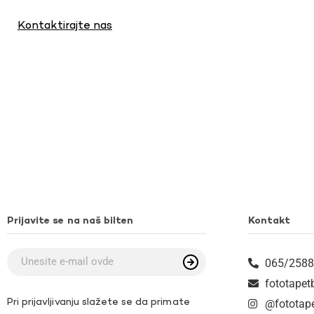
Kontaktirajte nas
Prijavite se na naš bilten
Kontakt
065/2588
fototape
Pri prijavljivanju slažete se da primate
@fototap