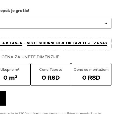
epak je gratis!
-
TA PITANJA
NISTE SIGURNI KOJI TIP TAPETE JE ZA VAS
CENA ZA UNETE DIMENZIJE
Ukupno m²
Cena Tapeta
Cena sa montažom
0 m²
0 RSD
0 RSD
 montaže je 2500rsd. Minimalna cena porudžbine sa montažom je