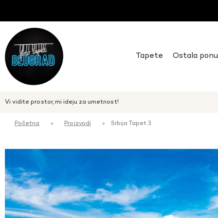
Tapete
Ostala pon
Vi vidite prostor, mi ideju za umetnost!
Početna
»
Proizvodi
»
Srbija Tapet 3