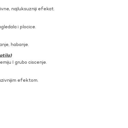
vne, najluksuzniji efekat.
gledala i plocice.
anje, habanje.
atila)
hemiju I grubo ciscenje.
uzivnijim efektom.