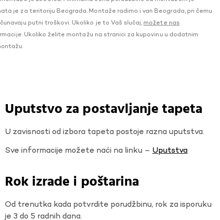
a je za teritoriju Beograda. Montaže radimo i van Beograda, pri čemu
navaju putni troškovi. Ukoliko je to Vaš slučaj,
možete nas
macije. Ukoliko želite montažu na stranici za kupovinu u dodatnim
montažu.
Uputstvo za postavljanje tapeta
U zavisnosti od izbora tapeta postoje razna uputstva.
Sve informacije možete naći na linku –
Uputstva
Rok izrade i poštarina
Od trenutka kada potvrdite porudžbinu, rok za isporuku
je 3 do 5 radnih dana.