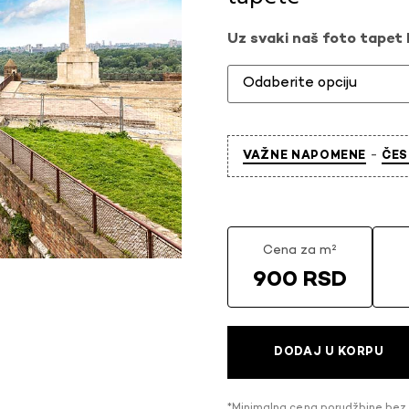
Uz svaki naš foto tapet l
-
VAŽNE NAPOMENE
ČES
Cena za m²
900 RSD
DODAJ U KORPU
*Minimalna cena porudžbine bez