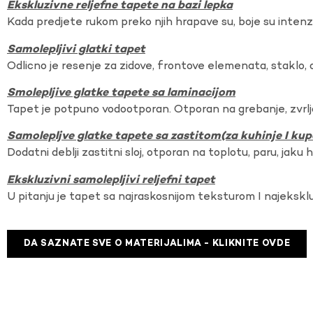
Ekskluzivne reljefne tapete na bazi lepka
Kada predjete rukom preko njih hrapave su, boje su intenzi
Samolepljivi glatki tapet
Odlicno je resenje za zidove, frontove elemenata, staklo, o
Smolepljive glatke tapete sa laminacijom
Tapet je potpuno vodootporan. Otporan na grebanje, zvrlj
Samolepljve glatke tapete sa zastitom(za kuhinje I kup
Dodatni deblji zastitni sloj, otporan na toplotu, paru, jaku 
Ekskluzivni samolepljivi reljefni tapet
U pitanju je tapet sa najraskosnijom teksturom I najekskl
DA SAZNATE SVE O MATERIJALIMA - KLIKNITE OVDE