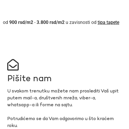
900
rsd
-
3.800
rsd
u zavisnosti od
tipa tapete
Pišite nam
U svakom trenutku možete nam proslediti Vaš upit
putem mail-a, društvenih mreža, viber-a,
whatsapp-a ili forme na sajtu.
Potrudićemo se da Vam odgovorimo u što kraćem
roku.