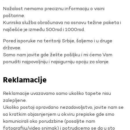
Nažalost nemamo preciznu informaciju o visini
poštarine.
Kurirska služba obračunava na osnovu težine paketa i
najčešće je između 500rsd i 1000rsd.
Pored isporuke na teritoriji Srbije, šaljemo i u druge
državae.
Samo nam javite gde želite pošiljku i mi ćemo Vam
ponuditi najpovoljniju i najsigurniju opciju za slanje.
Reklamacije
Reklamacije uvazavamo samo ukoliko tapete nisu
zalepljene.
Ukoliko postoji opravdano nezadovoljstvo, javite nam se
sa kratkim objasnjenjem u okviru prepiske gde smo
komunicirali oko porudzbine (posaljite nam
fotografiju/video snimak) i potrudicemo se da u sto