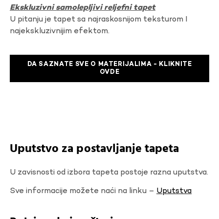
Ekskluzivni samolepljivi reljefni tapet
U pitanju je tapet sa najraskosnijom teksturom I
najekskluzivnijim efektom.
DA SAZNATE SVE O MATERIJALIMA - KLIKNITE
OVDE
Uputstvo za postavljanje tapeta
U zavisnosti od izbora tapeta postoje razna uputstva.
Sve informacije možete naći na linku –
Uputstva