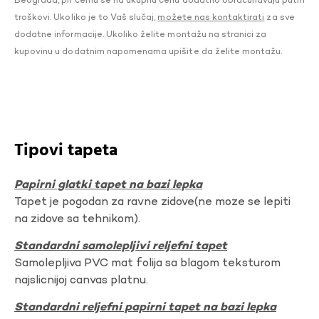
Beograda, pri čemu se na ukupnu cenu dodatno obračunavaju putni
troškovi. Ukoliko je to Vaš slučaj,
možete nas kontaktirati
za sve
dodatne informacije. Ukoliko želite montažu na stranici za
kupovinu u dodatnim napomenama upišite da želite montažu.
Tipovi tapeta
Papirni glatki tapet na bazi lepka
Tapet je pogodan za ravne zidove(ne moze se lepiti
na zidove sa tehnikom).
Standardni samolepljivi reljefni tapet
Samolepljiva PVC mat folija sa blagom teksturom
najslicnijoj canvas platnu.
Standardni reljefni papirni tapet na bazi lepka