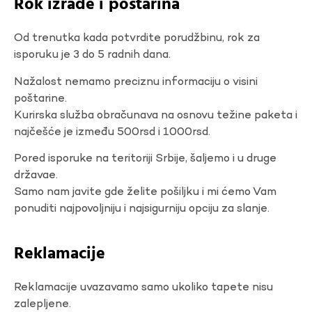
Rok izrade i poštarina
Od trenutka kada potvrdite porudžbinu, rok za
isporuku je 3 do 5 radnih dana.
Nažalost nemamo preciznu informaciju o visini
poštarine.
Kurirska služba obračunava na osnovu težine paketa i
najčešće je između 500rsd i 1000rsd.
Pored isporuke na teritoriji Srbije, šaljemo i u druge
državae.
Samo nam javite gde želite pošiljku i mi ćemo Vam
ponuditi najpovoljniju i najsigurniju opciju za slanje.
Reklamacije
Reklamacije uvazavamo samo ukoliko tapete nisu
zalepljene.