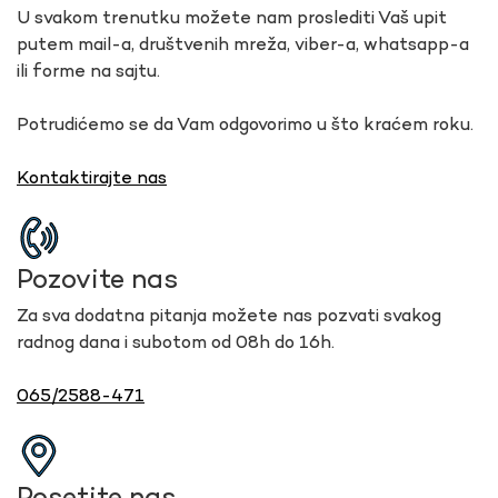
U svakom trenutku možete nam proslediti Vaš upit
putem mail-a, društvenih mreža, viber-a, whatsapp-a
ili forme na sajtu.
Potrudićemo se da Vam odgovorimo u što kraćem roku.
Kontaktirajte nas
Pozovite nas
Za sva dodatna pitanja možete nas pozvati svakog
radnog dana i subotom od 08h do 16h.
065/2588-471