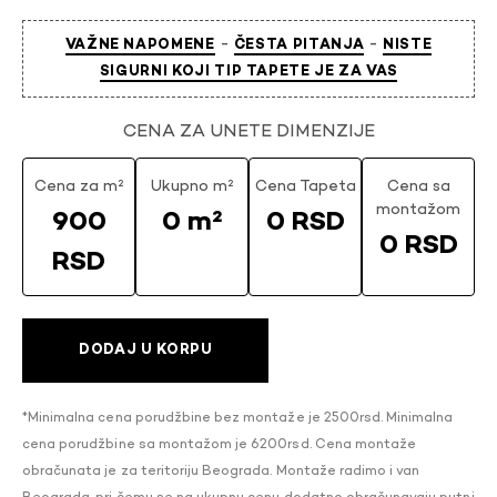
-
-
VAŽNE NAPOMENE
ČESTA PITANJA
NISTE
SIGURNI KOJI TIP TAPETE JE ZA VAS
CENA ZA UNETE DIMENZIJE
Cena za m²
Ukupno m²
Cena Tapeta
Cena sa
montažom
900
0 m²
0 RSD
0 RSD
RSD
DODAJ U KORPU
*Minimalna cena porudžbine bez montaže je 2500rsd. Minimalna
cena porudžbine sa montažom je 6200rsd. Cena montaže
obračunata je za teritoriju Beograda. Montaže radimo i van