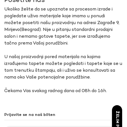
Posetite nas
Ukoliko želite da se upoznate sa procesom izrade i
pogledate uživo materijale koje imamo u ponudi
možete posetiti našu proizvodnju na adresi Zagrađe 9,
Mirijevo(Beograd). Nije u pitanju standardni prodajni
salon i nemamo gotove tapete, jer sve izrađujemo
tačno prema Vašoj porudžbini.
U našoj proizvodnji pored materijala na kojima
izrađujemo tapete možete pogledati i tapete koje se u
tom trenutku štampaju, ali i uživo se konsultovati sa
nama oko Vaše potencijalne porudžbine.
Čekamo Vas svakog radnog dana od 08h do 16h.
ŽELIM POPUST
Prijavite se na naš bilten