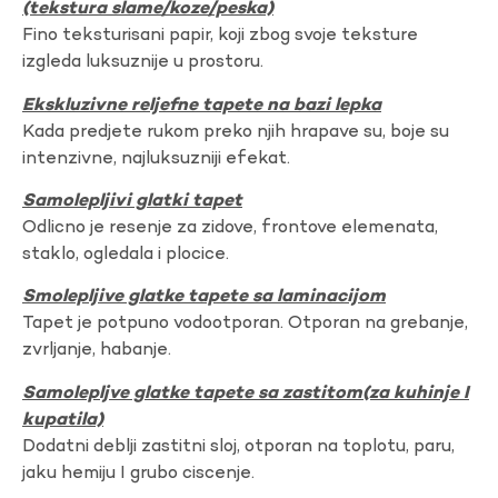
(tekstura slame/koze/peska)
Fino teksturisani papir, koji zbog svoje teksture
izgleda luksuznije u prostoru.
Ekskluzivne reljefne tapete na bazi lepka
Kada predjete rukom preko njih hrapave su, boje su
intenzivne, najluksuzniji efekat.
Samolepljivi glatki tapet
Odlicno je resenje za zidove, frontove elemenata,
staklo, ogledala i plocice.
Smolepljive glatke tapete sa laminacijom
Tapet je potpuno vodootporan. Otporan na grebanje,
zvrljanje, habanje.
Samolepljve glatke tapete sa zastitom(za kuhinje I
kupatila)
Dodatni deblji zastitni sloj, otporan na toplotu, paru,
jaku hemiju I grubo ciscenje.