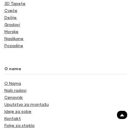
3D Tapete
Cveće
Dečije
Gradovi
Morske
Naslikane
Pozadine
O nama
O Nama
Naši radovi
Cenovnik
Uputstvo za montažu
Ideje za sobe
Kontakt
Folije za stakla