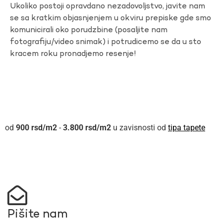
Ukoliko postoji opravdano nezadovoljstvo, javite nam
se sa kratkim objasnjenjem u okviru prepiske gde smo
komunicirali oko porudzbine (posaljite nam
fotografiju/video snimak) i potrudicemo se da u sto
kracem roku pronadjemo resenje!
900
rsd
-
3.800
rsd
u zavisnosti od
tipa tapete
Pišite nam