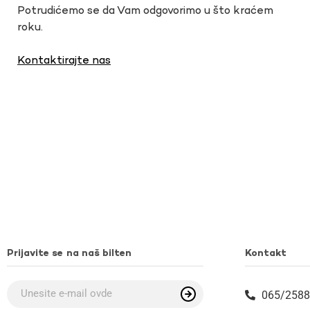
Potrudićemo se da Vam odgovorimo u što kraćem
roku.
Kontaktirajte nas
Prijavite se na naš bilten
Kontakt
065/2588