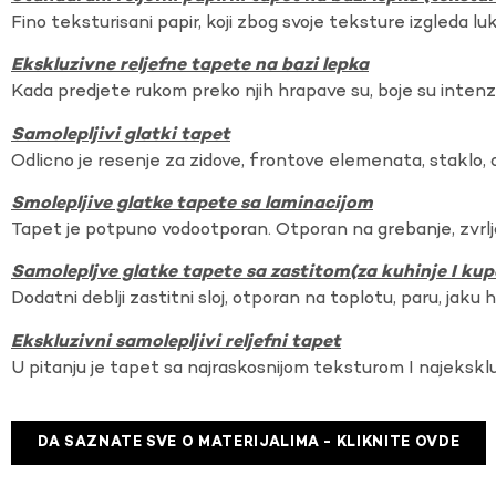
Fino teksturisani papir, koji zbog svoje teksture izgleda lu
Ekskluzivne reljefne tapete na bazi lepka
Kada predjete rukom preko njih hrapave su, boje su intenzi
Samolepljivi glatki tapet
Odlicno je resenje za zidove, frontove elemenata, staklo, o
Smolepljive glatke tapete sa laminacijom
Tapet je potpuno vodootporan. Otporan na grebanje, zvrlj
Samolepljve glatke tapete sa zastitom(za kuhinje I kup
Dodatni deblji zastitni sloj, otporan na toplotu, paru, jaku 
Ekskluzivni samolepljivi reljefni tapet
U pitanju je tapet sa najraskosnijom teksturom I najekskl
DA SAZNATE SVE O MATERIJALIMA - KLIKNITE OVDE