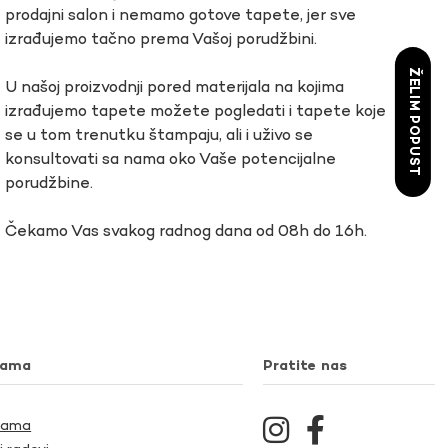
prodajni salon i nemamo gotove tapete, jer sve
izrađujemo tačno prema Vašoj porudžbini.
ŽELIM POPUST
U našoj proizvodnji pored materijala na kojima
izrađujemo tapete možete pogledati i tapete koje
se u tom trenutku štampaju, ali i uživo se
konsultovati sa nama oko Vaše potencijalne
porudžbine.
Čekamo Vas svakog radnog dana od 08h do 16h.
nama
Pratite nas
Nama