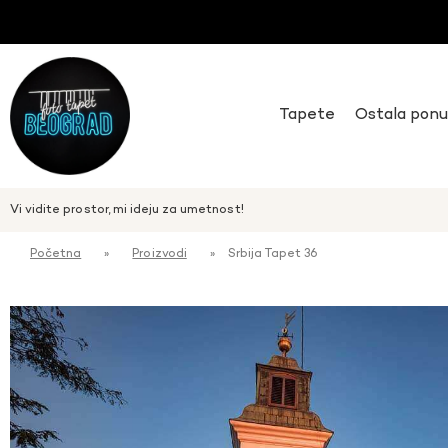
Tapete
Ostala pon
Vi vidite prostor, mi ideju za umetnost!
Početna
»
Proizvodi
»
Srbija Tapet 36