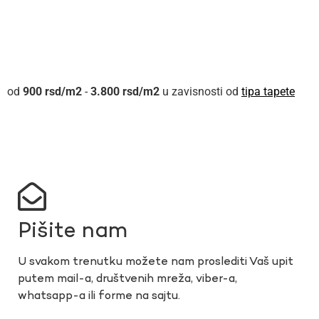
900
rsd
-
3.800
rsd
u zavisnosti od
tipa tapete
Pišite nam
U svakom trenutku možete nam proslediti Vaš upit
putem mail-a, društvenih mreža, viber-a,
whatsapp-a ili forme na sajtu.