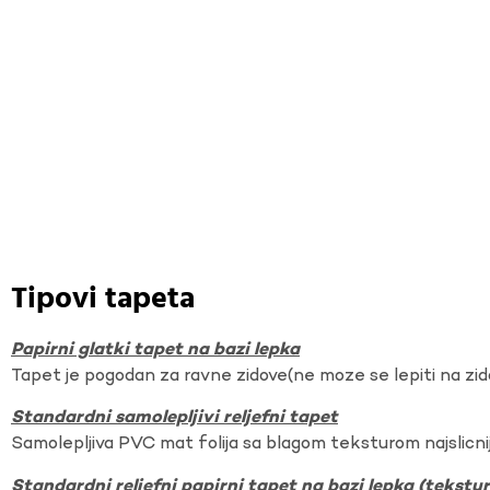
Tipovi tapeta
Papirni glatki tapet na bazi lepka
Tapet je pogodan za ravne zidove(ne moze se lepiti na zi
Standardni samolepljivi reljefni tapet
Samolepljiva PVC mat folija sa blagom teksturom najslicnij
Standardni reljefni papirni tapet na bazi lepka (tekst