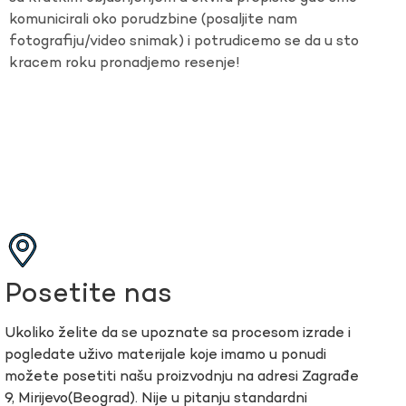
komunicirali oko porudzbine (posaljite nam
fotografiju/video snimak) i potrudicemo se da u sto
kracem roku pronadjemo resenje!
Posetite nas
Ukoliko želite da se upoznate sa procesom izrade i
pogledate uživo materijale koje imamo u ponudi
možete posetiti našu proizvodnju na adresi Zagrađe
9, Mirijevo(Beograd). Nije u pitanju standardni