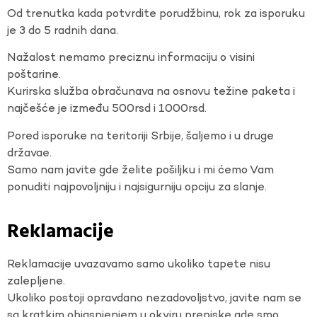
Od trenutka kada potvrdite porudžbinu, rok za isporuku
je 3 do 5 radnih dana.
Nažalost nemamo preciznu informaciju o visini
poštarine.
Kurirska služba obračunava na osnovu težine paketa i
najčešće je između 500rsd i 1000rsd.
Pored isporuke na teritoriji Srbije, šaljemo i u druge
državae.
Samo nam javite gde želite pošiljku i mi ćemo Vam
ponuditi najpovoljniju i najsigurniju opciju za slanje.
Reklamacije
Reklamacije uvazavamo samo ukoliko tapete nisu
zalepljene.
Ukoliko postoji opravdano nezadovoljstvo, javite nam se
sa kratkim objasnjenjem u okviru prepiske gde smo