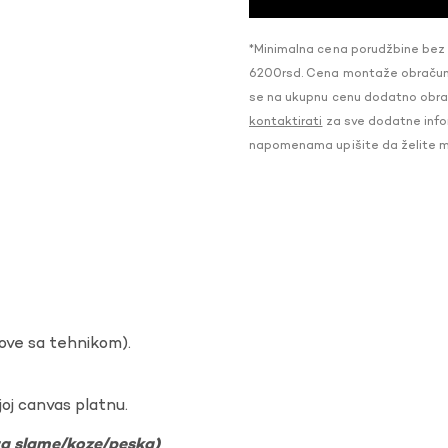
*Minimalna cena porudžbine bez
6200rsd. Cena montaže obračunat
se na ukupnu cenu dodatno obraču
kontaktirati
za sve dodatne infor
napomenama upišite da želite 
dove sa tehnikom).
oj canvas platnu.
ura slame/koze/peska)