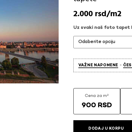
2.000
rsd
Uz svaki naš foto tapet l
-
VAŽNE NAPOMENE
ČES
Cena za m²
900 RSD
DODAJ U KORPU