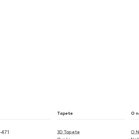
Tapete
O 
-471
3D Tapete
O 