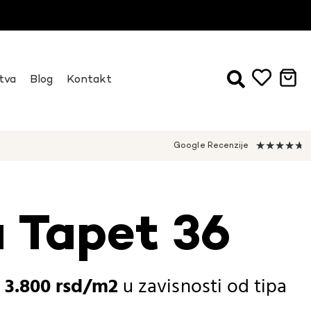
tva
Blog
Kontakt
★
★
★
★
★
Google Recenzije
a Tapet 36
-
3.800
rsd
u zavisnosti od
tipa