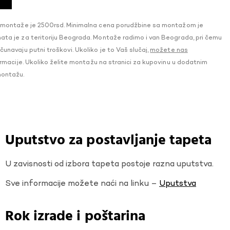
 montaže je 2500rsd. Minimalna cena porudžbine sa montažom je
a je za teritoriju Beograda. Montaže radimo i van Beograda, pri čemu
navaju putni troškovi. Ukoliko je to Vaš slučaj,
možete nas
macije. Ukoliko želite montažu na stranici za kupovinu u dodatnim
montažu.
Uputstvo za postavljanje tapeta
U zavisnosti od izbora tapeta postoje razna uputstva.
Sve informacije možete naći na linku –
Uputstva
Rok izrade i poštarina