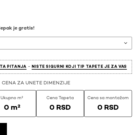
epak je gratis!
-
TA PITANJA
NISTE SIGURNI KOJI TIP TAPETE JE ZA VAS
CENA ZA UNETE DIMENZIJE
Ukupno m²
Cena Tapeta
Cena sa montažom
0 m²
0 RSD
0 RSD