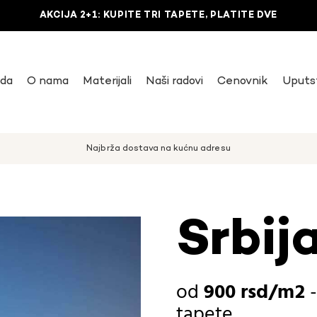
AKCIJA 2+1: KUPITE TRI TAPETE, PLATITE DVE
uda
O nama
Materijali
Naši radovi
Cenovnik
Uputs
Najbrža dostava na kućnu adresu
Srbij
900
rsd
tapete