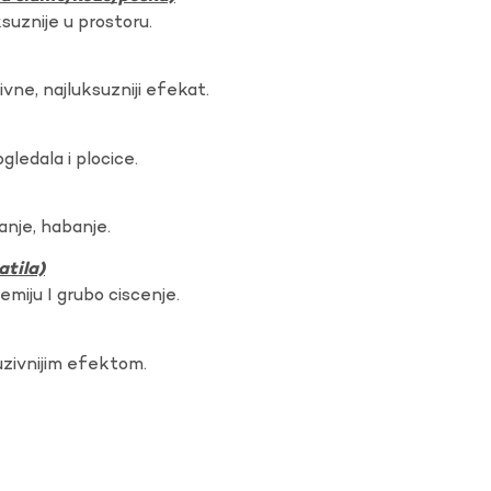
ksuznije u prostoru.
vne, najluksuzniji efekat.
gledala i plocice.
anje, habanje.
atila)
hemiju I grubo ciscenje.
uzivnijim efektom.