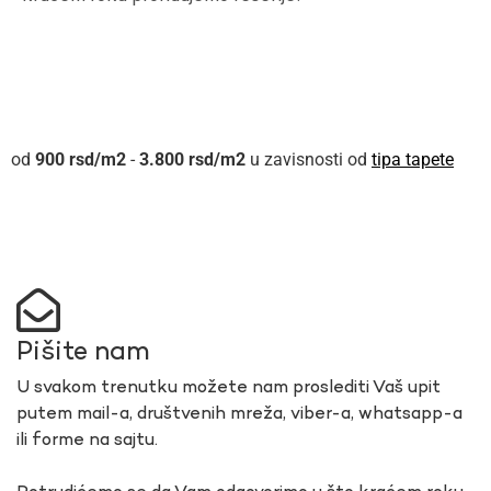
900
rsd
-
3.800
rsd
u zavisnosti od
tipa tapete
Pišite nam
U svakom trenutku možete nam proslediti Vaš upit
putem mail-a, društvenih mreža, viber-a, whatsapp-a
ili forme na sajtu.