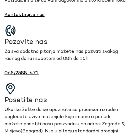
Potrudićemo se da Vam odgovorimo u što kraćem roku.
Kontaktirajte nas
Pozovite nas
Za sva dodatna pitanja možete nas pozvati svakog
radnog dana i subotom od 08h do 16h.
065/2588-471
Posetite nas
Ukoliko želite da se upoznate sa procesom izrade i
pogledate uživo materijale koje imamo u ponudi
možete posetiti našu proizvodnju na adresi Zagrađe 9,
Mirijevo(Beograd). Nije u pitanju standardni prodajni