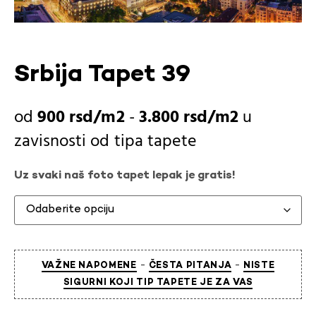
Srbija Tapet 39
900
rsd
-
3.800
rsd
u
zavisnosti od
tipa tapete
Uz svaki naš foto tapet lepak je gratis!
-
-
VAŽNE NAPOMENE
ČESTA PITANJA
NISTE
SIGURNI KOJI TIP TAPETE JE ZA VAS