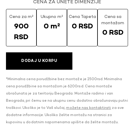
CENA ZA UNETE DIMENZIJE
Cena za m²
Ukupno m²
Cena Tapeta
Cena sa
montažom
900
0 m²
0 RSD
0 RSD
RSD
DODAJ U KORPU
*Minimalna cena porudžbine bez montaže je 2500rsd. Minimalna
cena porudžbine sa montažom je 6200rsd. Cena montaže
obračunata je za teritoriju Beograda. Montaže radimo i van
Beograda, pri čemu se na ukupnu cenu dodatno obračunavaju putni
troškovi. Ukoliko je to Vaš slučaj,
možete nas kontaktirati
za sve
dodatne informacije. Ukoliko želite montažu na stranici za
kupovinu u dodatnim napomenama upišite da želite montažu.