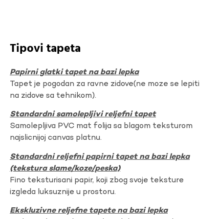
Tipovi tapeta
Papirni glatki tapet na bazi lepka
Tapet je pogodan za ravne zidove(ne moze se lepiti
na zidove sa tehnikom).
Standardni samolepljivi reljefni tapet
Samolepljiva PVC mat folija sa blagom teksturom
najslicnijoj canvas platnu.
Standardni reljefni papirni tapet na bazi lepka
(tekstura slame/koze/peska)
Fino teksturisani papir, koji zbog svoje teksture
izgleda luksuznije u prostoru.
Ekskluzivne reljefne tapete na bazi lepka