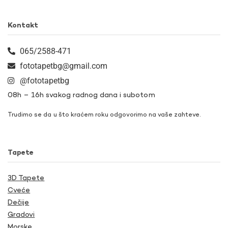
Kontakt
065/2588-471
fototapetbg@gmail.com
@fototapetbg
08h – 16h svakog radnog dana i subotom
Trudimo se da u što kraćem roku odgovorimo na vaše zahteve.
Tapete
3D Tapete
Cveće
Dečije
Gradovi
Morske