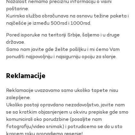
Nažalost nemamo preciznu informaciju o visini
poštarine.
Kurirska služba obračunava na osnovu težine paketa i
najčešće je između 500rsd i 1000rsd.
Pored isporuke na teritoriji Srbije, šaljemo i u druge
državae.
Samo nam javite gde želite pošiljku i mi ćemo Vam
ponuditi najpovoljniju i najsigurniju opciju za slanje.
Reklamacije
Reklamacije uvazavamo samo ukoliko tapete nisu
zalepljene.
Ukoliko postoji opravdano nezadovoljstvo, javite nam
se sa kratkim objasnjenjem u okviru prepiske gde smo
komunicirali oko porudzbine (posaljite nam
fotografiju/video snimak) i potrudicemo se da u sto
kracem roku pronadjemo resenje!