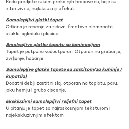
Kada predjete rukom preko njih hrapave su, boje su
intenzivne, najluksuzniji efekat.
Samolepljivi glatki tapet
Odlicno je resenje za zidove, frontove elemenata,
staklo, ogledala i plocice.
Smolepljive glatke tapete sa laminacijom
Tapet je potpuno vodootporan. Otporan na grebanje,
zvrljanje, habanje.
Samolepljve glatke tapete sa zastitom(za kuhinje I
kupatila)
Dodatni deblji zastitni sloj, otporan na toplotu, paru,
jaku hemiju I grubo ciscenje.
Ekskluzivni samolepljivi reljefni tapet
U pitanju je tapet sa najraskosnijom teksturom I
najekskluzivnijim efektom.