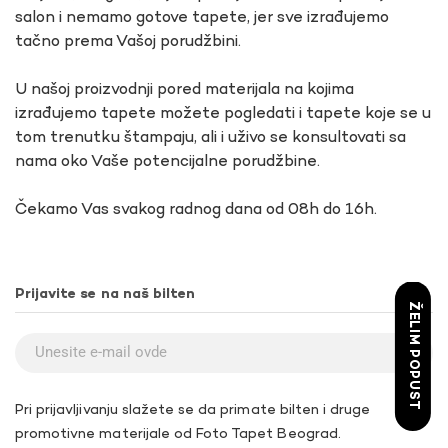
salon i nemamo gotove tapete, jer sve izrađujemo
tačno prema Vašoj porudžbini.
U našoj proizvodnji pored materijala na kojima
izrađujemo tapete možete pogledati i tapete koje se u
tom trenutku štampaju, ali i uživo se konsultovati sa
nama oko Vaše potencijalne porudžbine.
Čekamo Vas svakog radnog dana od 08h do 16h.
Prijavite se na naš bilten
ŽELIM POPUST
Pri prijavljivanju slažete se da primate bilten i druge
promotivne materijale od Foto Tapet Beograd.