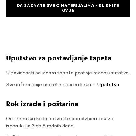
DA SAZNATE SVE O MATERIJALIMA - KLIKNITE
OVDE
Uputstvo za postavljanje tapeta
U zavisnosti od izbora tapeta postoje razna uputstva.
Sve informacije možete naći na linku –
Uputstva
Rok izrade i poštarina
Od trenutka kada potvrdite porudžbinu, rok za
isporuku je 3 do 5 radnih dana.