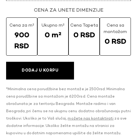
CENA ZA UNETE DIMENZIJE
Cena za m²
Ukupno m²
Cena Tapeta
Cena sa
montažom
900
0 m²
0 RSD
0 RSD
RSD
DODAJ U KORPU
*Minimalna cena porudžbine bez montaže je 2500rsd. Minimalna
cena porudžbine sa montažom je 6200rsd. Cena montaže
obračunata je za teritoriju Beograda. Montaže radimo i van
Beograda, pri čemu se na ukupnu cenu dodatno obračunavaju putni
troškovi. Ukoliko je to Vaš slučaj,
možete nas kontaktirati
za sve
dodatne informacije. Ukoliko želite montažu na stranici za
kupovinu u dodatnim napomenama upišite da želite montažu.