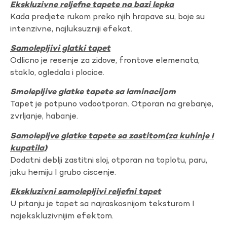
Ekskluzivne reljefne tapete na bazi lepka
Kada predjete rukom preko njih hrapave su, boje su
intenzivne, najluksuzniji efekat.
Samolepljivi glatki tapet
Odlicno je resenje za zidove, frontove elemenata,
staklo, ogledala i plocice.
Smolepljive glatke tapete sa laminacijom
Tapet je potpuno vodootporan. Otporan na grebanje,
zvrljanje, habanje.
Samolepljve glatke tapete sa zastitom(za kuhinje I
kupatila)
Dodatni deblji zastitni sloj, otporan na toplotu, paru,
jaku hemiju I grubo ciscenje.
Ekskluzivni samolepljivi reljefni tapet
U pitanju je tapet sa najraskosnijom teksturom I
najekskluzivnijim efektom.