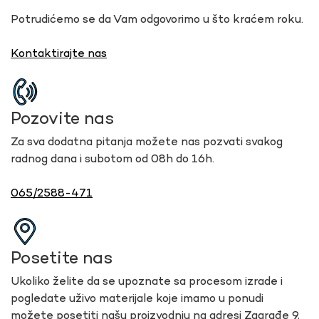
Potrudićemo se da Vam odgovorimo u što kraćem roku.
Kontaktirajte nas
Pozovite nas
Za sva dodatna pitanja možete nas pozvati svakog
radnog dana i subotom od 08h do 16h.
065/2588-471
Posetite nas
Ukoliko želite da se upoznate sa procesom izrade i
pogledate uživo materijale koje imamo u ponudi
možete posetiti našu proizvodnju na adresi Zagrađe 9,