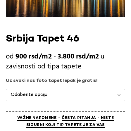
Srbija Tapet 46
900
rsd
-
3.800
rsd
u
zavisnosti od
tipa tapete
Uz svaki naš foto tapet lepak je gratis!
-
-
VAŽNE NAPOMENE
ČESTA PITANJA
NISTE
SIGURNI KOJI TIP TAPETE JE ZA VAS