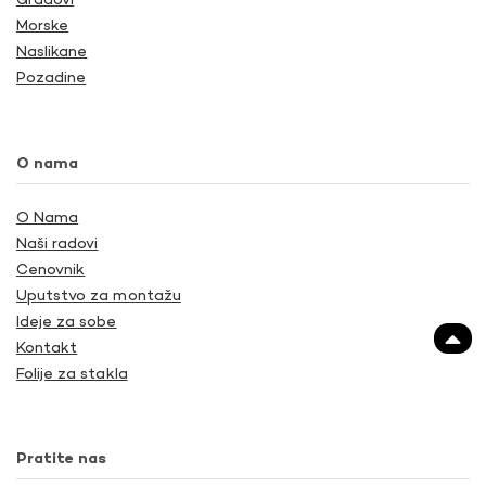
Gradovi
Morske
Naslikane
Pozadine
O nama
O Nama
Naši radovi
Cenovnik
Uputstvo za montažu
Ideje za sobe
Kontakt
Folije za stakla
Pratite nas