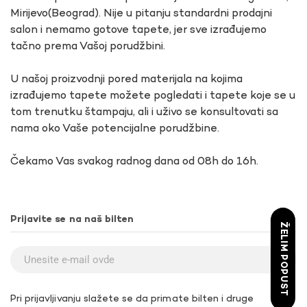
Mirijevo(Beograd). Nije u pitanju standardni prodajni
salon i nemamo gotove tapete, jer sve izrađujemo
tačno prema Vašoj porudžbini.
U našoj proizvodnji pored materijala na kojima
izrađujemo tapete možete pogledati i tapete koje se u
tom trenutku štampaju, ali i uživo se konsultovati sa
nama oko Vaše potencijalne porudžbine.
Čekamo Vas svakog radnog dana od 08h do 16h.
Prijavite se na naš bilten
ŽELIM POPUST
Pri prijavljivanju slažete se da primate bilten i druge