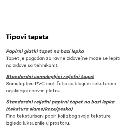
Tipovi tapeta
Papirni glatki tapet na bazi lepka
Tapet je pogodan za ravne zidove(ne moze se lepiti
na zidove sa tehnikom).
Standardni samolepljivi reljefni tapet
Samolepljiva PVC mat folija sa blagom teksturom
najslicnijoj canvas platnu.
Standardni reljefni papirni tapet na bazi lepka
(tekstura slame/koze/peska)
Fino teksturisani papir, koji zbog svoje teksture
izgleda luksuznije u prostoru.