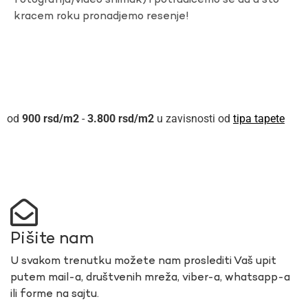
fotografiju/video snimak) i potrudicemo se da u sto
kracem roku pronadjemo resenje!
900
rsd
-
3.800
rsd
u zavisnosti od
tipa tapete
Pišite nam
U svakom trenutku možete nam proslediti Vaš upit
putem mail-a, društvenih mreža, viber-a, whatsapp-a
ili forme na sajtu.