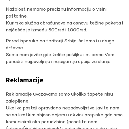
Nažalost nemamo preciznu informaciju o visini
poštarine.
Kurirska služba obračunava na osnovu težine paketa i
najčešće je između 500rsd i 1000rsd.
Pored isporuke na teritoriji Srbije, šaljemo i u druge
državae.
Samo nam javite gde želite pošiljku i mi ćemo Vam
ponuditi najpovoljniju i najsigurniju opciju za slanje.
Reklamacije
Reklamacije uvazavamo samo ukoliko tapete nisu
zalepljene.
Ukoliko postoji opravdano nezadovoljstvo, javite nam
se sa kratkim objasnjenjem u okviru prepiske gde smo
komunicirali oko porudzbine (posaljite nam