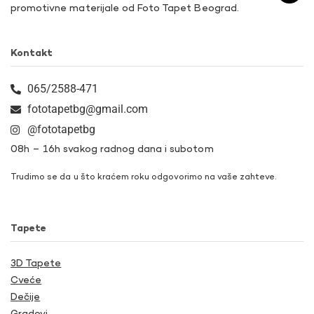
promotivne materijale od Foto Tapet Beograd.
Kontakt
065/2588-471
fototapetbg@gmail.com
@fototapetbg
08h – 16h svakog radnog dana i subotom
Trudimo se da u što kraćem roku odgovorimo na vaše zahteve.
Tapete
3D Tapete
Cveće
Dečije