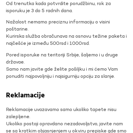
Od trenutka kada potvrdite porudžbinu, rok za
isporuku je 3 do 5 radnih dana.
Nažalost nemamo preciznu informaciju o visini
poštarine.
Kurirska služba obračunava na osnovu težine paketa i
najčešće je između 500rsd i 1000rsd.
Pored isporuke na teritoriji Srbije, šaljemo i u druge
državae.
Samo nam javite gde želite pošiljku i mi ćemo Vam
ponuditi najpovoljniju i najsigurniju opciju za slanje.
Reklamacije
Reklamacije uvazavamo samo ukoliko tapete nisu
zalepljene.
Ukoliko postoji opravdano nezadovoljstvo, javite nam
se sa kratkim objasnjenjem u okviru prepiske gde smo