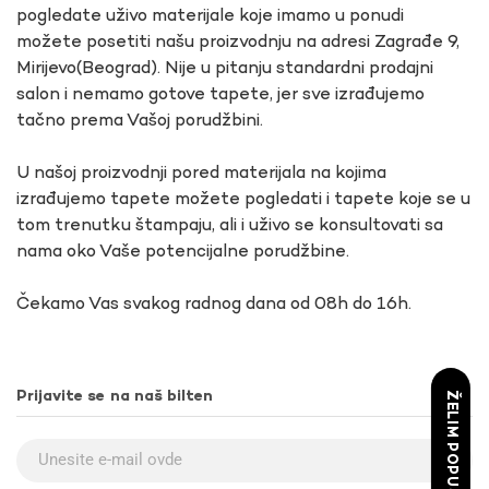
pogledate uživo materijale koje imamo u ponudi
možete posetiti našu proizvodnju na adresi Zagrađe 9,
Mirijevo(Beograd). Nije u pitanju standardni prodajni
salon i nemamo gotove tapete, jer sve izrađujemo
tačno prema Vašoj porudžbini.
U našoj proizvodnji pored materijala na kojima
izrađujemo tapete možete pogledati i tapete koje se u
tom trenutku štampaju, ali i uživo se konsultovati sa
nama oko Vaše potencijalne porudžbine.
Čekamo Vas svakog radnog dana od 08h do 16h.
Prijavite se na naš bilten
ŽELIM POPUST