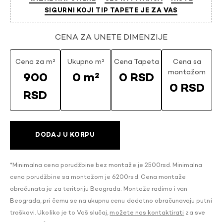
SIGURNI KOJI TIP TAPETE JE ZA VAS
CENA ZA UNETE DIMENZIJE
Cena za m²
Ukupno m²
Cena Tapeta
Cena sa
montažom
900
0 m²
0 RSD
0 RSD
RSD
DODAJ U KORPU
*Minimalna cena porudžbine bez montaže je 2500rsd. Minimalna
cena porudžbine sa montažom je 6200rsd. Cena montaže
obračunata je za teritoriju Beograda. Montaže radimo i van
Beograda, pri čemu se na ukupnu cenu dodatno obračunavaju putni
troškovi. Ukoliko je to Vaš slučaj,
možete nas kontaktirati
za sve