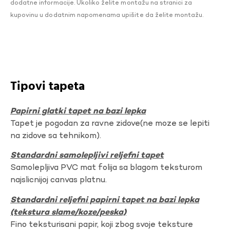
dodatne informacije. Ukoliko želite montažu na stranici za
kupovinu u dodatnim napomenama upišite da želite montažu.
Tipovi tapeta
Papirni glatki tapet na bazi lepka
Tapet je pogodan za ravne zidove(ne moze se lepiti
na zidove sa tehnikom).
Standardni samolepljivi reljefni tapet
Samolepljiva PVC mat folija sa blagom teksturom
najslicnijoj canvas platnu.
Standardni reljefni papirni tapet na bazi lepka
(tekstura slame/koze/peska)
Fino teksturisani papir, koji zbog svoje teksture