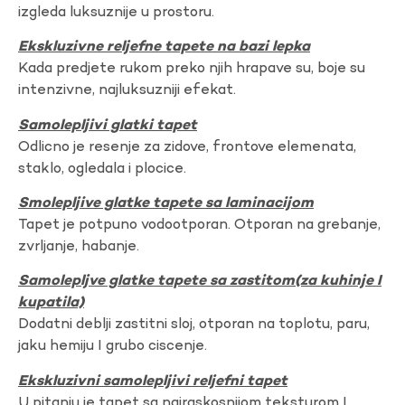
izgleda luksuznije u prostoru.
Ekskluzivne reljefne tapete na bazi lepka
Kada predjete rukom preko njih hrapave su, boje su
intenzivne, najluksuzniji efekat.
Samolepljivi glatki tapet
Odlicno je resenje za zidove, frontove elemenata,
staklo, ogledala i plocice.
Smolepljive glatke tapete sa laminacijom
Tapet je potpuno vodootporan. Otporan na grebanje,
zvrljanje, habanje.
Samolepljve glatke tapete sa zastitom(za kuhinje I
kupatila)
Dodatni deblji zastitni sloj, otporan na toplotu, paru,
jaku hemiju I grubo ciscenje.
Ekskluzivni samolepljivi reljefni tapet
U pitanju je tapet sa najraskosnijom teksturom I