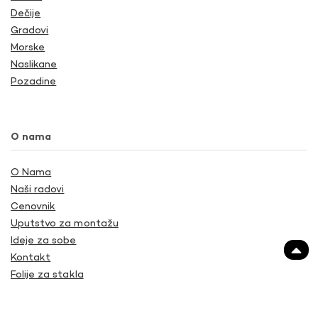
Dečije
Gradovi
Morske
Naslikane
Pozadine
O nama
O Nama
Naši radovi
Cenovnik
Uputstvo za montažu
Ideje za sobe
Kontakt
Folije za stakla