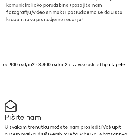
komunicirali oko porudzbine (posaljite nam
fotografiju/video snimak) i potrudicemo se da u sto
kracem roku pronadjemo resenje!
900
rsd
-
3.800
rsd
u zavisnosti od
tipa tapete
Pišite nam
U svakom trenutku možete nam proslediti Vaš upit
putem mail-a, društvenih mreža, viber-a, whatsapp-a