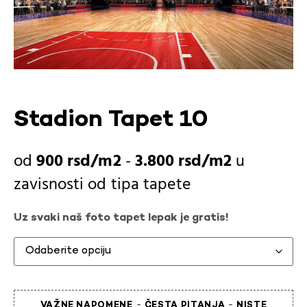
Stadion Tapet 10
900
rsd
-
3.800
rsd
u
zavisnosti od
tipa tapete
Uz svaki naš foto tapet lepak je gratis!
-
-
VAŽNE NAPOMENE
ČESTA PITANJA
NISTE