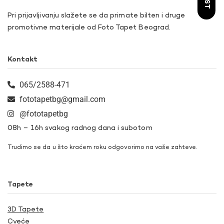
Pri prijavljivanju slažete se da primate bilten i druge
promotivne materijale od Foto Tapet Beograd.
Kontakt
065/2588-471
fototapetbg@gmail.com
@fototapetbg
08h – 16h svakog radnog dana i subotom
Trudimo se da u što kraćem roku odgovorimo na vaše zahteve.
Tapete
3D Tapete
Cveće