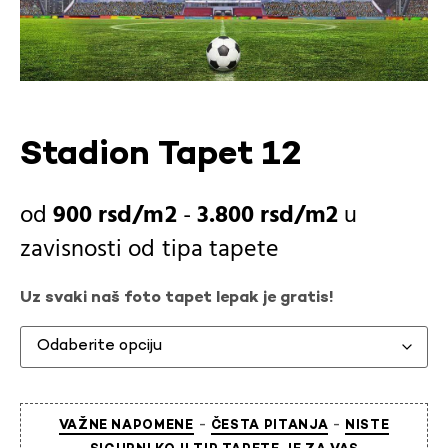
Stadion Tapet 12
900
rsd
-
3.800
rsd
u
zavisnosti od
tipa tapete
Uz svaki naš foto tapet lepak je gratis!
-
-
VAŽNE NAPOMENE
ČESTA PITANJA
NISTE