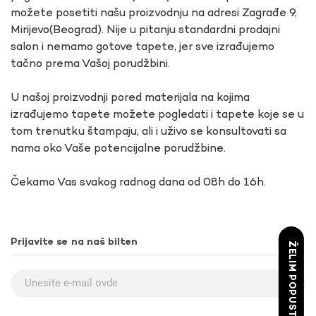
možete posetiti našu proizvodnju na adresi Zagrađe 9,
Mirijevo(Beograd). Nije u pitanju standardni prodajni
salon i nemamo gotove tapete, jer sve izrađujemo
tačno prema Vašoj porudžbini.
U našoj proizvodnji pored materijala na kojima
izrađujemo tapete možete pogledati i tapete koje se u
tom trenutku štampaju, ali i uživo se konsultovati sa
nama oko Vaše potencijalne porudžbine.
Čekamo Vas svakog radnog dana od 08h do 16h.
Prijavite se na naš bilten
ŽELIM POPUST