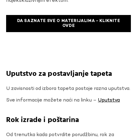
najekskluzivnijim efektom.
DA SAZNATE SVE O MATERIJALIMA - KLIKNITE
OVDE
Uputstvo za postavljanje tapeta
U zavisnosti od izbora tapeta postoje razna uputstva.
Sve informacije možete naći na linku –
Uputstva
Rok izrade i poštarina
Od trenutka kada potvrdite porudžbinu, rok za