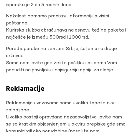
isporuku je 3 do 5 radnih dana.
Nažalost nemamo preciznu informaciju o visini
poštarine.
Kurirska služba obračunava na osnovu težine paketa i
najčešće je između 500rsd i 1000rsd.
Pored isporuke na teritoriji Srbije, šaljemo i u druge
državae.
Samo nam javite gde želite pošiljku i mi ćemo Vam
ponuditi najpovoljniju i najsigurniju opciju za slanje.
Reklamacije
Reklamacije uvazavamo samo ukoliko tapete nisu
zalepljene.
Ukoliko postoji opravdano nezadovoljstvo, javite nam
se sa kratkim objasnjenjem u okviru prepiske gde smo
komunicirali oko porudzbine (posaljite nam