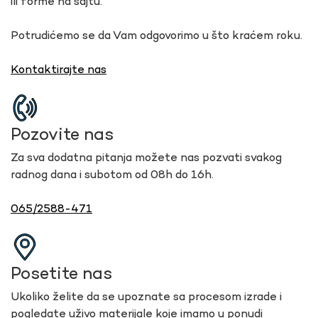
ili forme na sajtu.
Potrudićemo se da Vam odgovorimo u što kraćem roku.
Kontaktirajte nas
Pozovite nas
Za sva dodatna pitanja možete nas pozvati svakog
radnog dana i subotom od 08h do 16h.
065/2588-471
Posetite nas
Ukoliko želite da se upoznate sa procesom izrade i
pogledate uživo materijale koje imamo u ponudi