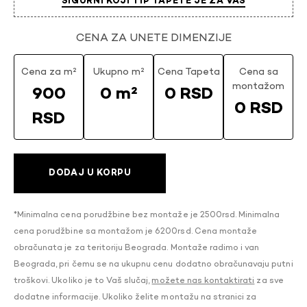
SIGURNI KOJI TIP TAPETE JE ZA VAS
CENA ZA UNETE DIMENZIJE
Cena za m²
Ukupno m²
Cena Tapeta
Cena sa
montažom
900
0 m²
0 RSD
0 RSD
RSD
DODAJ U KORPU
*Minimalna cena porudžbine bez montaže je 2500rsd. Minimalna
cena porudžbine sa montažom je 6200rsd. Cena montaže
obračunata je za teritoriju Beograda. Montaže radimo i van
Beograda, pri čemu se na ukupnu cenu dodatno obračunavaju putni
troškovi. Ukoliko je to Vaš slučaj,
možete nas kontaktirati
za sve
dodatne informacije. Ukoliko želite montažu na stranici za