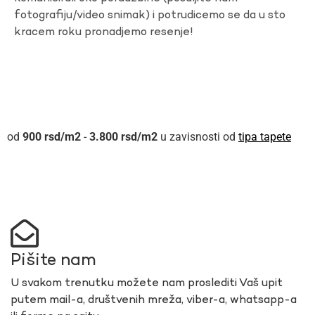
fotografiju/video snimak) i potrudicemo se da u sto
kracem roku pronadjemo resenje!
900
rsd
-
3.800
rsd
u zavisnosti od
tipa tapete
Pišite nam
U svakom trenutku možete nam proslediti Vaš upit
putem mail-a, društvenih mreža, viber-a, whatsapp-a