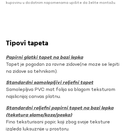
kupovinu u dodatnim napomenama upišite da želite montažu.
Tipovi tapeta
Papirni glatki tapet na bazi lepka
Tapet je pogodan za ravne zidove(ne moze se lepiti
na zidove sa tehnikom).
Standardni samolepljivi reljefni tapet
Samolepljiva PVC mat folija sa blagom teksturom
najslicnijoj canvas platnu.
Standardni reljefni papirni tapet na bazi lepka
(tekstura slame/koze/peska)
Fino teksturisani papir, koji zbog svoje teksture
izgleda luksuznije u prostoru.