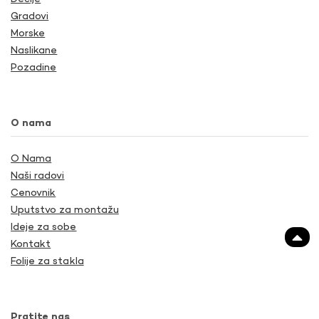
Gradovi
Morske
Naslikane
Pozadine
O nama
O Nama
Naši radovi
Cenovnik
Uputstvo za montažu
Ideje za sobe
Kontakt
Folije za stakla
Pratite nas