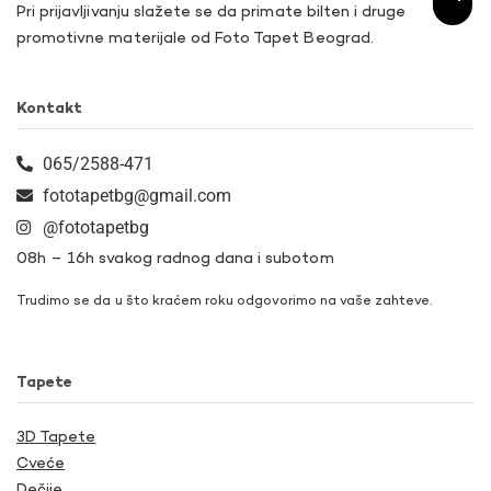
Pri prijavljivanju slažete se da primate bilten i druge
promotivne materijale od Foto Tapet Beograd.
Kontakt
065/2588-471
fototapetbg@gmail.com
@fototapetbg
08h – 16h svakog radnog dana i subotom
Trudimo se da u što kraćem roku odgovorimo na vaše zahteve.
Tapete
3D Tapete
Cveće
Dečije