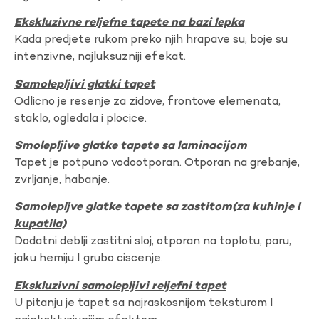
Ekskluzivne reljefne tapete na bazi lepka
Kada predjete rukom preko njih hrapave su, boje su
intenzivne, najluksuzniji efekat.
Samolepljivi glatki tapet
Odlicno je resenje za zidove, frontove elemenata,
staklo, ogledala i plocice.
Smolepljive glatke tapete sa laminacijom
Tapet je potpuno vodootporan. Otporan na grebanje,
zvrljanje, habanje.
Samolepljve glatke tapete sa zastitom(za kuhinje I
kupatila)
Dodatni deblji zastitni sloj, otporan na toplotu, paru,
jaku hemiju I grubo ciscenje.
Ekskluzivni samolepljivi reljefni tapet
U pitanju je tapet sa najraskosnijom teksturom I