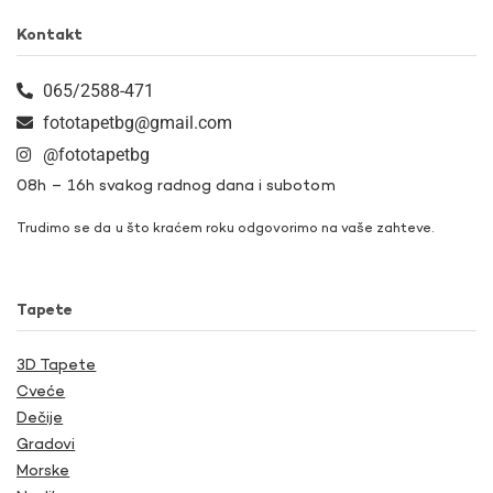
Kontakt
065/2588-471
fototapetbg@gmail.com
@fototapetbg
08h – 16h svakog radnog dana i subotom
Trudimo se da u što kraćem roku odgovorimo na vaše zahteve.
Tapete
3D Tapete
Cveće
Dečije
Gradovi
Morske