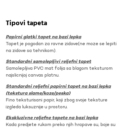
Tipovi tapeta
Papirni glatki tapet na bazi lepka
Tapet je pogodan za ravne zidove(ne moze se lepiti
na zidove sa tehnikom).
Standardni samolepljivi reljefni tapet
Samolepljiva PVC mat folija sa blagom teksturom
najslicnijoj canvas platnu.
Standardni reljefni papirni tapet na bazi lepka
(tekstura slame/koze/peska)
Fino teksturisani papir, koji zbog svoje teksture
izgleda luksuznije u prostoru.
Ekskluzivne reljefne tapete na bazi lepka
Kada predjete rukom preko njih hrapave su, boje su