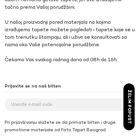
salon i nemamo gotove tapete, jer sve izrađujemo
tačno prema Vašoj porudžbini.
U našoj proizvodnji pored materijala na kojima
izrađujemo tapete možete pogledati i tapete koje se u
tom trenutku štampaju, ali i uživo se konsultovati sa
nama oko Vaše potencijalne porudžbine.
Čekamo Vas svakog radnog dana od 08h do 16h.
Prijavite se na naš bilten
ŽELIM POPUST
Pri prijavljivanju slažete se da primate bilten i druge
promotivne materijale od Foto Tapet Beograd.