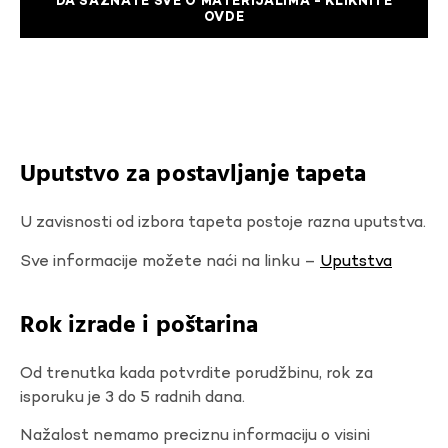
DA SAZNATE SVE O MATERIJALIMA - KLIKNITE
OVDE
Uputstvo za postavljanje tapeta
U zavisnosti od izbora tapeta postoje razna uputstva.
Sve informacije možete naći na linku –
Uputstva
Rok izrade i poštarina
Od trenutka kada potvrdite porudžbinu, rok za
isporuku je 3 do 5 radnih dana.
Nažalost nemamo preciznu informaciju o visini