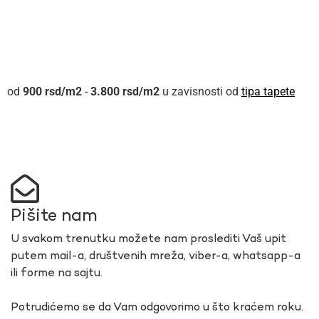
900
rsd
-
3.800
rsd
u zavisnosti od
tipa tapete
Pišite nam
U svakom trenutku možete nam proslediti Vaš upit
putem mail-a, društvenih mreža, viber-a, whatsapp-a
ili forme na sajtu.
Potrudićemo se da Vam odgovorimo u što kraćem roku.