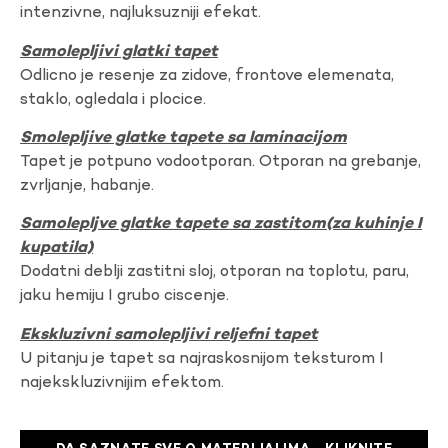
intenzivne, najluksuzniji efekat.
Samolepljivi glatki tapet
Odlicno je resenje za zidove, frontove elemenata,
staklo, ogledala i plocice.
Smolepljive glatke tapete sa laminacijom
Tapet je potpuno vodootporan. Otporan na grebanje,
zvrljanje, habanje.
Samolepljve glatke tapete sa zastitom(za kuhinje I
kupatila)
Dodatni deblji zastitni sloj, otporan na toplotu, paru,
jaku hemiju I grubo ciscenje.
Ekskluzivni samolepljivi reljefni tapet
U pitanju je tapet sa najraskosnijom teksturom I
najekskluzivnijim efektom.