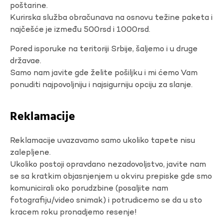
poštarine.
Kurirska služba obračunava na osnovu težine paketa i
najčešće je između 500rsd i 1000rsd.
Pored isporuke na teritoriji Srbije, šaljemo i u druge
državae.
Samo nam javite gde želite pošiljku i mi ćemo Vam
ponuditi najpovoljniju i najsigurniju opciju za slanje.
Reklamacije
Reklamacije uvazavamo samo ukoliko tapete nisu
zalepljene.
Ukoliko postoji opravdano nezadovoljstvo, javite nam
se sa kratkim objasnjenjem u okviru prepiske gde smo
komunicirali oko porudzbine (posaljite nam
fotografiju/video snimak) i potrudicemo se da u sto
kracem roku pronadjemo resenje!