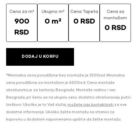
Cena za m²
Ukupno m²
Cena Tapeta
Cena sa
montažom
900
0 m²
0 RSD
0 RSD
RSD
DODAJ U KORPU
*Minimalna cena porudžbine bez montaže je 2500rsd. Minimalna
cena porudžbine sa montažom je 6200rsd. Cena montaže
obračunata je za teritoriju Beograda. Montaže radimo i van
Beograda, pri čemu se na ukupnu cenu dodatno obračunavaju putni
troškovi. Ukoliko je to Vaš slučaj,
možete nas kontaktirati
za sve
dodatne informacije. Ukoliko želite montažu na stranici za
kupovinu u dodatnim napomenama upišite da želite montažu.