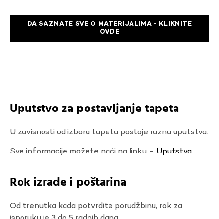
DA SAZNATE SVE O MATERIJALIMA - KLIKNITE
OVDE
Uputstvo za postavljanje tapeta
U zavisnosti od izbora tapeta postoje razna uputstva.
Sve informacije možete naći na linku –
Uputstva
Rok izrade i poštarina
Od trenutka kada potvrdite porudžbinu, rok za
isporuku je 3 do 5 radnih dana.