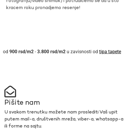
fotografiju/video snimak) i potrudicemo se da u sto
kracem roku pronadjemo resenje!
900
rsd
-
3.800
rsd
u zavisnosti od
tipa tapete
Pišite nam
U svakom trenutku možete nam proslediti Vaš upit
putem mail-a, društvenih mreža, viber-a, whatsapp-a
ili forme na sajtu.