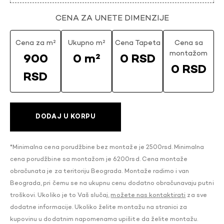
CENA ZA UNETE DIMENZIJE
Cena za m²
Ukupno m²
Cena Tapeta
Cena sa
montažom
900
0 m²
0 RSD
0 RSD
RSD
DODAJ U KORPU
*Minimalna cena porudžbine bez montaže je 2500rsd. Minimalna
cena porudžbine sa montažom je 6200rsd. Cena montaže
obračunata je za teritoriju Beograda. Montaže radimo i van
Beograda, pri čemu se na ukupnu cenu dodatno obračunavaju putni
troškovi. Ukoliko je to Vaš slučaj,
možete nas kontaktirati
za sve
dodatne informacije. Ukoliko želite montažu na stranici za
kupovinu u dodatnim napomenama upišite da želite montažu.