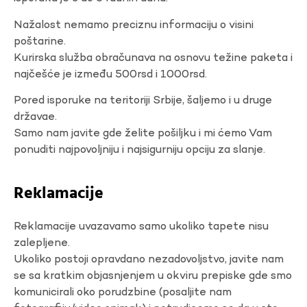
Nažalost nemamo preciznu informaciju o visini
poštarine.
Kurirska služba obračunava na osnovu težine paketa i
najčešće je između 500rsd i 1000rsd.
Pored isporuke na teritoriji Srbije, šaljemo i u druge
državae.
Samo nam javite gde želite pošiljku i mi ćemo Vam
ponuditi najpovoljniju i najsigurniju opciju za slanje.
Reklamacije
Reklamacije uvazavamo samo ukoliko tapete nisu
zalepljene.
Ukoliko postoji opravdano nezadovoljstvo, javite nam
se sa kratkim objasnjenjem u okviru prepiske gde smo
komunicirali oko porudzbine (posaljite nam