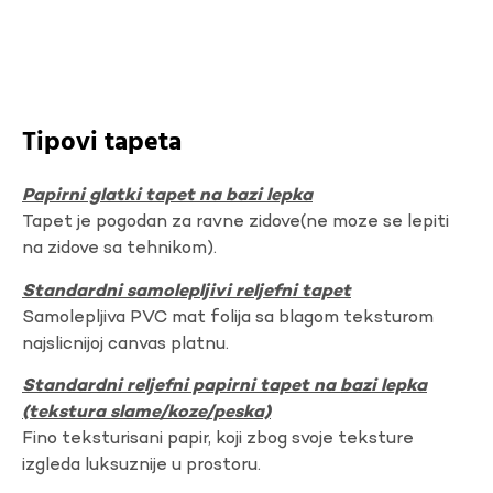
Tipovi tapeta
Papirni glatki tapet na bazi lepka
Tapet je pogodan za ravne zidove(ne moze se lepiti
na zidove sa tehnikom).
Standardni samolepljivi reljefni tapet
Samolepljiva PVC mat folija sa blagom teksturom
najslicnijoj canvas platnu.
Standardni reljefni papirni tapet na bazi lepka
(tekstura slame/koze/peska)
Fino teksturisani papir, koji zbog svoje teksture
izgleda luksuznije u prostoru.