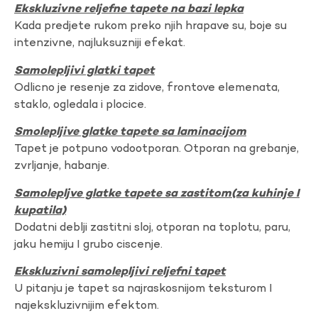
Ekskluzivne reljefne tapete na bazi lepka
Kada predjete rukom preko njih hrapave su, boje su
intenzivne, najluksuzniji efekat.
Samolepljivi glatki tapet
Odlicno je resenje za zidove, frontove elemenata,
staklo, ogledala i plocice.
Smolepljive glatke tapete sa laminacijom
Tapet je potpuno vodootporan. Otporan na grebanje,
zvrljanje, habanje.
Samolepljve glatke tapete sa zastitom(za kuhinje I
kupatila)
Dodatni deblji zastitni sloj, otporan na toplotu, paru,
jaku hemiju I grubo ciscenje.
Ekskluzivni samolepljivi reljefni tapet
U pitanju je tapet sa najraskosnijom teksturom I
najekskluzivnijim efektom.