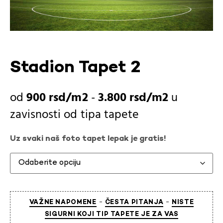
Stadion Tapet 2
900
rsd
-
3.800
rsd
u
zavisnosti od
tipa tapete
Uz svaki naš foto tapet lepak je gratis!
-
-
VAŽNE NAPOMENE
ČESTA PITANJA
NISTE
SIGURNI KOJI TIP TAPETE JE ZA VAS