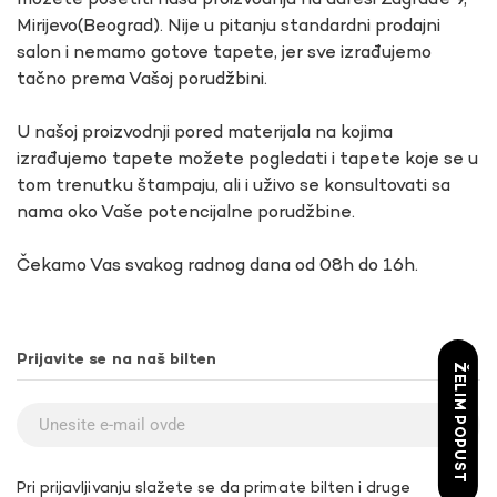
možete posetiti našu proizvodnju na adresi Zagrađe 9,
Mirijevo(Beograd). Nije u pitanju standardni prodajni
salon i nemamo gotove tapete, jer sve izrađujemo
tačno prema Vašoj porudžbini.
U našoj proizvodnji pored materijala na kojima
izrađujemo tapete možete pogledati i tapete koje se u
tom trenutku štampaju, ali i uživo se konsultovati sa
nama oko Vaše potencijalne porudžbine.
Čekamo Vas svakog radnog dana od 08h do 16h.
Prijavite se na naš bilten
ŽELIM POPUST
Pri prijavljivanju slažete se da primate bilten i druge