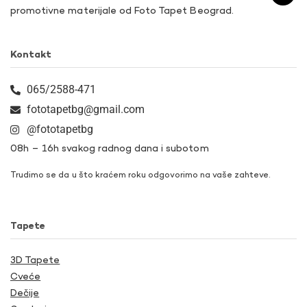
promotivne materijale od Foto Tapet Beograd.
Kontakt
065/2588-471
fototapetbg@gmail.com
@fototapetbg
08h – 16h svakog radnog dana i subotom
Trudimo se da u što kraćem roku odgovorimo na vaše zahteve.
Tapete
3D Tapete
Cveće
Dečije