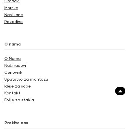
Gradovi
Morske
Naslikane
Pozadine
O nama
O Nama
Naši radovi
Cenovnik
Uputstvo za montažu
Ideje za sobe
Kontakt
Folije za stakla
Pratite nas